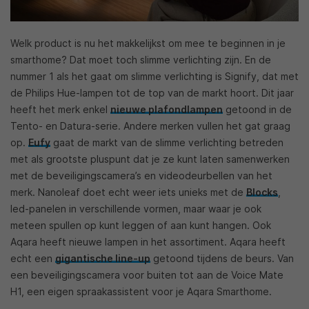
Welk product is nu het makkelijkst om mee te beginnen in je
smarthome? Dat moet toch slimme verlichting zijn. En de
nummer 1 als het gaat om slimme verlichting is Signify, dat met
de Philips Hue-lampen tot de top van de markt hoort. Dit jaar
heeft het merk enkel
nieuwe plafondlampen
getoond in de
Tento- en Datura-serie. Andere merken vullen het gat graag
op.
Eufy
gaat de markt van de slimme verlichting betreden
met als grootste pluspunt dat je ze kunt laten samenwerken
met de beveiligingscamera’s en videodeurbellen van het
merk. Nanoleaf doet echt weer iets unieks met de
Blocks
,
led-panelen in verschillende vormen, maar waar je ook
meteen spullen op kunt leggen of aan kunt hangen. Ook
Aqara heeft nieuwe lampen in het assortiment. Aqara heeft
echt een
gigantische line-up
getoond tijdens de beurs. Van
een beveiligingscamera voor buiten tot aan de Voice Mate
H1, een eigen spraakassistent voor je Aqara Smarthome.