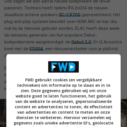
Ook zagen we een aantal nieuwe luidsprekers de revue
passeren. Technics heeft tijdens IFA 2o024 de nieuwe
draadloze actieve speakers
SC-CX700
gepresenteerd. Het
plug-and-play systeem beschikt over HDMI ARC en kan dus
ook bij de televisie gebruikt worden. ELAC heeft deze week
de nieuwste generatie van hun populaire Debut-
luidsprekerserie aangekondigd: de
Debut 3.0
. En Q Acoustics
komt met de
E300A
, een inbouwversterker voor je plafond
die tevens onderdeel kan zijn van een smarthomesysteem.
Een opvallend extra nieuwtje is dat Teufel de Amerikaanse
markt gaat betreden. Het Duitse bedrijf is een samenwerking
FWD gebruikt cookies (en vergelijkbare
aangegaan met het Amerikaanse Fender. Samen brengen ze
technieken) om informatie op te slaan en in te
een luidsprekerserie op de markt.
zien. Deze gegevens gebruiken wij om onze
website goed te laten functioneren, het gebruik
van de website te analyseren, gepersonaliseerde
content en advertenties te tonen, de effectiviteit
van advertenties en content te meten en onze
diensten te verbeteren. Hiervoor verzamelen wij
gegevens zoals unieke advertentie ID’s, geolocatie