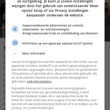
en surfgedrag. Je kunt je cookie instellingen
wijzigen door het gebruik van onderstaande 'Meer
opties' knop of via 'Privacy instellingen
aanpassen' onderaan de website.
Gepersonaliseerde advertenties en content,
advertentie- en contentmetingen,
doelgroepenonderzoek en ontwikkeling van diensten
Informatie op een apparaat opslaan en/of openen
Smarthome
Meer informatie
Echt unieke en opvallende smarthome-apparaten hebben we
Uw persoonsgegevens worden verwerkt en informatie van uw
dit keer niet gezien. Toch vallen er wel een aantal dingen op
apparaat (cookies, unieke ID's en andere apparaatgegevens)
bij de categorie smarthome. AI speelt een steeds belangrijke
kan worden opgeslagen door, geopend door en gedeeld met
332 partners of specifiek door deze site worden gebruikt. Wij
rol bij diverse producten als beveiligingscamera’s en
en onze partners kunnen precieze geolocatiegegevens
robotstofzuigers. En over robotstofzuigers gesproken. We
gebruiken.
Lijst met partners.
hebben opvallend veel nieuwe modellen gezien deze editie
Bepaalde leveranciers kunnen uw persoonsgegevens
van de IFA 2024. De ontwikkeling stond jarenlang stil, maar
verwerken op basis van gerechtvaardigd belang. U kunt
hiertegen bezwaar maken door uw opties hieronder te
sinds enkele maanden vliegen de nieuwe functies ons om de
beheren. Zoek onderaan deze pagina of in het sitemenu naar
oren. Dat komt niet zozeer door de robotstofzuigers zelf,
een link om uw toestemming te beheren of in te trekken via de
privacy- en cookie-instellingen.
maar vooral door het thuisstation dat niet alleen meer kan