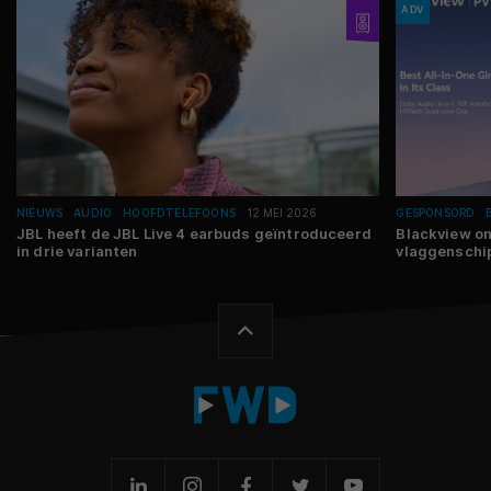
ADV
NIEUWS
AUDIO
HOOFDTELEFOONS
12 MEI 2026
GESPONSORD
JBL heeft de JBL Live 4 earbuds geïntroduceerd
Blackview ont
in drie varianten
vlaggenschi