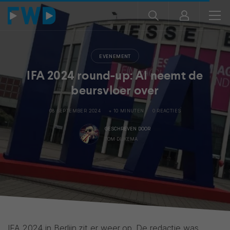
EVENEMENT
IFA 2024 round-up: AI neemt de
beursvloer over
08 SEPTEMBER 2024
+ 10 MINUTEN
0 REACTIES
GESCHREVEN DOOR
TOM DIJKEMA
IFA 2024 in Berlijn zit er weer op. De redactie was