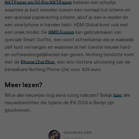
NXTPaper en 50 Pro NXTPaper
hebben een schuifje
waarmee je kunt wisselen tussen een normaal lcd-scherm en
een speciaal papierachtig scherm, alsof je een e-reader én
een smartphone in handen hebt. HDM Global komt ook met
een uniek model. De
HMD Fusion
kan gebruikmaken van
speciale Smart Outfits, een soort achterkantje die je makkelijk
zelf kunt vervangen en waarmee je het toestel nieuwe hard-
en softwaremogelijkheden kan geven. Nothing tenslotte komt
met de
Phone (2a) Plus
, een iets vlottere uitvoering van de
betaalbare Nothing Phone (2a) voor 429 euro.
Meer lezen?
Wil je alle nieuwtjes nog eens rustig nalezen? Bekijk
hier
alle
nieuwsberichten die tijdens de IFA 2024 in Berlijn zijn
geschreven.
GESCHREVEN DOOR
TOM DIJKEMA