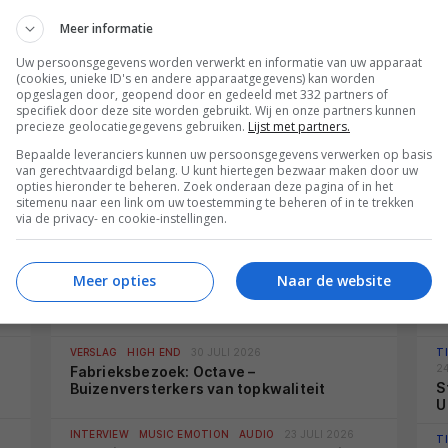
Lees alles over gaming
M
Meer informatie
Uw persoonsgegevens worden verwerkt en informatie van uw apparaat
(cookies, unieke ID's en andere apparaatgegevens) kan worden
opgeslagen door, geopend door en gedeeld met 332 partners of
specifiek door deze site worden gebruikt. Wij en onze partners kunnen
precieze geolocatiegegevens gebruiken.
Lijst met partners.
Bepaalde leveranciers kunnen uw persoonsgegevens verwerken op basis
van gerechtvaardigd belang. U kunt hiertegen bezwaar maken door uw
opties hieronder te beheren. Zoek onderaan deze pagina of in het
Music Emotion
sitemenu naar een link om uw toestemming te beheren of in te trekken
via de privacy- en cookie-instellingen.
REVIEWS
HIGH END
06 AUGUSTUS 2026
T
Meer opties
Naar de website
31
e
Review: Devialet Astra – Een statement
S
VERSLAG
HIGH END
30 JULI 2026
T
2
Fabrieksbezoek: Octave –
S
Buizenversterkers van topkwaliteit
U
INTERVIEW
MUSIC EMOTION
AUDIO
23 JULI 2026
T