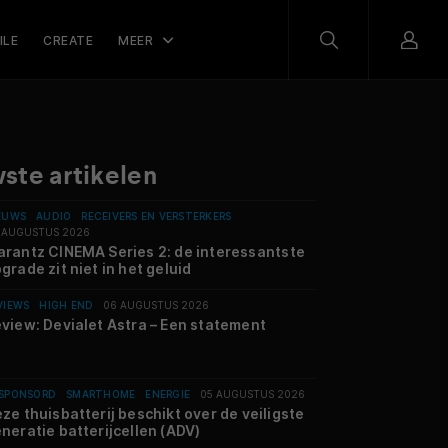
ILE
CREATE
MEER
ste artikelen
EUWS
AUDIO
RECEIVERS EN VERSTERKERS
 AUGUSTUS 2026
rantz CINEMA Series 2: de interessantste
grade zit niet in het geluid
VIEWS
HIGH END
06 AUGUSTUS 2026
view: Devialet Astra – Een statement
SPONSORD
SMARTHOME
ENERGIE
05 AUGUSTUS 2026
ze thuisbatterij beschikt over de veiligste
neratie batterijcellen (ADV)