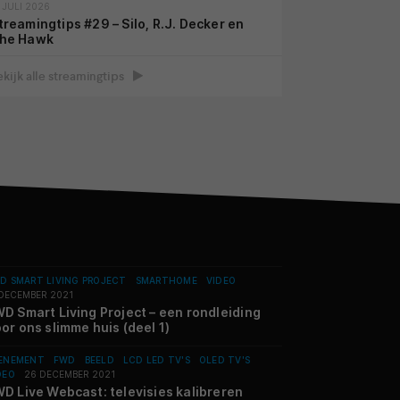
 JULI 2026
treamingtips #29 – Silo, R.J. Decker en
he Hawk
ekijk alle streamingtips
D SMART LIVING PROJECT
SMARTHOME
VIDEO
 DECEMBER 2021
D Smart Living Project – een rondleiding
or ons slimme huis (deel 1)
ENEMENT
FWD
BEELD
LCD LED TV'S
OLED TV'S
DEO
26 DECEMBER 2021
D Live Webcast: televisies kalibreren