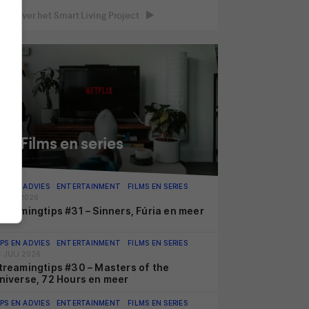
eer over het Smart Living Project
Films en series
IPS EN ADVIES
ENTERTAINMENT
FILMS EN SERIES
 JULI 2026
treamingtips #31 – Sinners, Fúria en meer
IPS EN ADVIES
ENTERTAINMENT
FILMS EN SERIES
4 JULI 2026
treamingtips #30 – Masters of the
niverse, 72 Hours en meer
IPS EN ADVIES
ENTERTAINMENT
FILMS EN SERIES