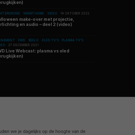
erugkijken)
HTERGROND
SMARTHOME
VIDEO
14 OKTOBER 2022
lloween make-over met projectie,
rlichting en audio – deel 2 (video)
ENEMENT
FWD
BEELD
OLED TV'S
PLASMA TV'S
DEO
27 DECEMBER 2021
D Live Webcast: plasma vs oled
erugkijken)
den we je dagelijks op de hoogte van de