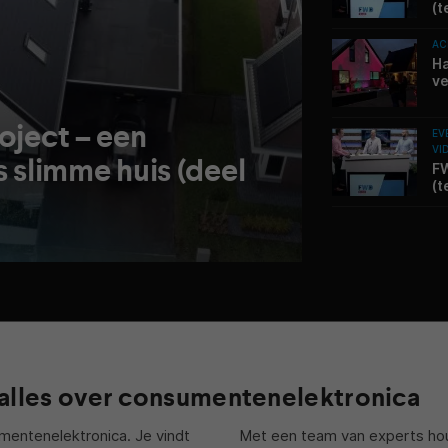
(t
AC
Ha
ve
oject – een
EV
VI
 slimme huis (deel
FW
(t
alles over consumentenelektronica
mentenelektronica. Je vindt
Met een team van experts hou