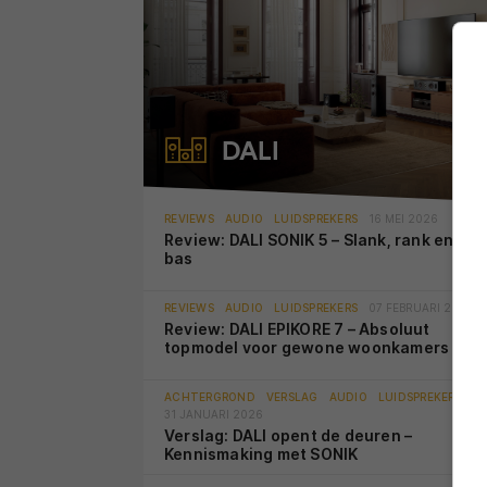
DALI
REVIEWS
AUDIO
LUIDSPREKERS
16 MEI 2026
Review: DALI SONIK 5 – Slank, rank en toc
bas
REVIEWS
AUDIO
LUIDSPREKERS
07 FEBRUARI 2026
Review: DALI EPIKORE 7 – Absoluut
topmodel voor gewone woonkamers
ACHTERGROND
VERSLAG
AUDIO
LUIDSPREKERS
31 JANUARI 2026
Verslag: DALI opent de deuren –
Kennismaking met SONIK