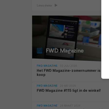
Lees meer
FWD Magazine
FWD MAGAZINE
02 JULI 2026
Het FWD Magazine-zomernummer is nu t
koop
FWD MAGAZINE
20 MEI 2026
FWD Magazine #115 ligt in de winkel!
FWD MAGAZINE
26 MAART 2026