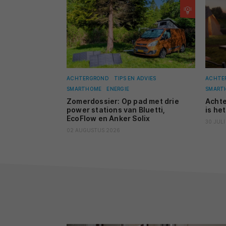
ACHTERGROND
TIPS EN ADVIES
ACHTE
SMARTHOME
ENERGIE
SMART
Zomerdossier: Op pad met drie
Achte
power stations van Bluetti,
is het
EcoFlow en Anker Solix
30 JULI
02 AUGUSTUS 2026