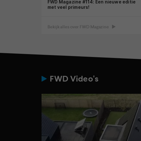
FWD Magazine #114: Een nieuwe editie
met veel primeurs!
Bekijk alles over FWD Magazine
FWD Video's