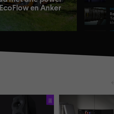
, EcoFlow en Anker
DI
Re
To
kl
NI
Pr
AD
o
AC
Va
sl
RE
Re
va
TI
31
St