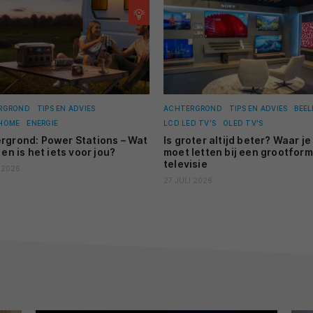
AC
OL
Is
bi
TI
OL
Ko
RGROND
TIPS EN ADVIES
ACHTERGROND
TIPS EN ADVIES
BEEL
je
HOME
ENERGIE
LCD LED TV'S
OLED TV'S
rgrond: Power Stations – Wat
Is groter altijd beter? Waar je
RE
 en is het iets voor jou?
moet letten bij een grootfor
RE
televisie
Re
 2026
di
27 JULI 2026
TI
24
St
72
NI
23
Re
vi