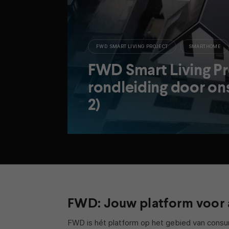
FWD SMART LIVING PROJECT
SMARTHOME
FWD Smart Living Pr
rondleiding door ons
2)
FWD: Jouw platform voor 
FWD is hét platform op het gebied van consu