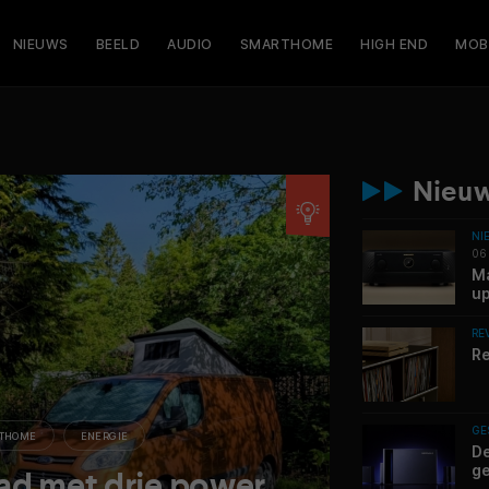
NIEUWS
BEELD
AUDIO
SMARTHOME
HIGH END
MOB
Nieuw
NI
06
Ma
up
RE
Re
GE
THOME
ENERGIE
De
ge
ad met drie power