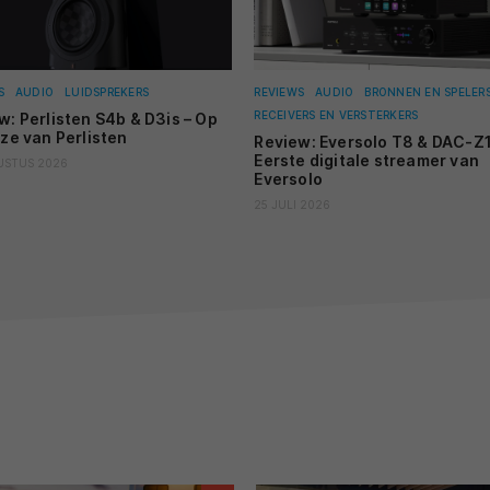
NI
31
Ge
D
S
AUDIO
LUIDSPREKERS
REVIEWS
AUDIO
BRONNEN EN SPELER
RECEIVERS EN VERSTERKERS
w: Perlisten S4b & D3is – Op
VE
jze van Perlisten
Review: Eversolo T8 & DAC-Z1
Fa
Eerste digitale streamer van
USTUS 2026
va
Eversolo
25 JULI 2026
AC
30
Ac
is
NI
Aq
en
DI
Re
hy