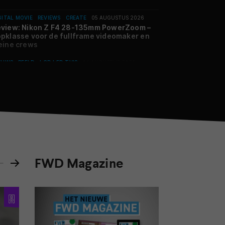
GITAL MOVIE
REVIEWS
CREATE
05 AUGUSTUS 2026
view: Nikon Z F4 28-135mm PowerZoom –
pklasse voor de fullframe videomaker en
eine crews
EUWS
BEELD
LCD LED TV'S
04 AUGUSTUS 2026
ime Video krijgt als eerste HDR10+
VANCED – en dat zegt meer over Dolby dan
ver Samsung
HTERGROND
MOBILE
WEARABLES
03 AUGUSTUS 2026
n engerdsbril naar statussymbool: de
imme bril komt eraan
VIEWS
AUDIO
LUIDSPREKERS
01 AUGUSTUS 2026
FWD Magazine
view: Perlisten S4b & D3is – Op de wijze
n Perlisten
PS EN ADVIES
ENTERTAINMENT
FILMS EN SERIES
 JULI 2026
reamingtips #31 – Sinners, Fúria en meer