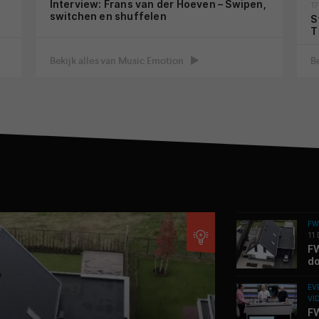
Interview: Frans van der Hoeven – Swipen,
17
switchen en shuffelen
S
T
Bekijk alles van Music Emotion
B
FW
11
FW
do
EV
VI
FW