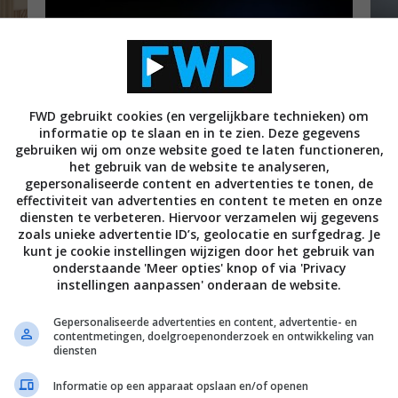
NI
23
Ri
2K
IN
FWD gebruikt cookies (en vergelijkbare technieken) om
Gaming
In
informatie op te slaan en in te zien. Deze gegevens
sw
gebruiken wij om onze website goed te laten functioneren,
het gebruik van de website te analyseren,
TIPS EN ADVIES
ENTERTAINMENT
GAMING
A
gepersonaliseerde content en advertenties te tonen, de
27 JUNI 2026
S
h
effectiviteit van advertenties en content te meten en onze
Beste games van dit moment – deel 40
S
diensten te verbeteren. Hiervoor verzamelen wij gegevens
(zomer 2026)
e
zoals unieke advertentie ID’s, geolocatie en surfgedrag. Je
kunt je cookie instellingen wijzigen door het gebruik van
TIPS EN ADVIES
ENTERTAINMENT
GAMING
F
onderstaande 'Meer opties' knop of via 'Privacy
22 MAART 2026
0
instellingen aanpassen' onderaan de website.
Beste games van dit moment – deel 39
S
(lente 2026)
v
Gepersonaliseerde advertenties en content, advertentie- en
TIPS EN ADVIES
ENTERTAINMENT
GAMING
F
contentmetingen, doelgroepenonderzoek en ontwikkeling van
01 JANUARI 2026
2
diensten
De 10 beste games van 2025: deze games
S
wil je gespeeld hebben
v
Informatie op een apparaat opslaan en/of openen