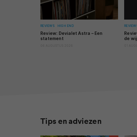
REVIEWS
HIGH END
REVIEW
Review: Devialet Astra – Een
Revie
statement
de wi
06 AUGUSTUS 2026
01 AUG
Tips en adviezen