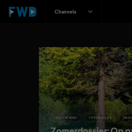
Channels
ACHTERGROND
TIPS EN ADVIES
SMAR
Zomerdossier: Op p