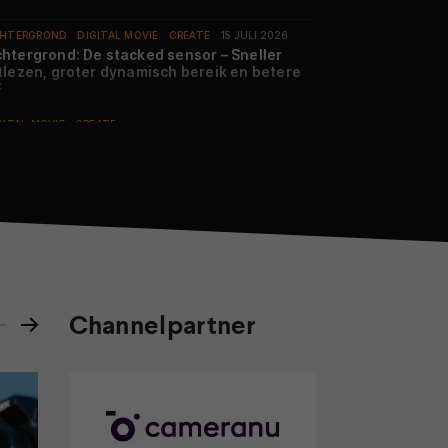
HTERGROND
DIGITAL MOVIE
CREATE
15 JULI 2026
htergrond: De stacked sensor – Sneller
tlezen, groter dynamisch bereik en betere
F
GITAL MOVIE
CREATE
10 JULI 2026
euwe uitgave: Digital Movie 170-2026
GITAL MOVIE
TIPS EN ADVIES
CREATE
08 JULI 2026
elderige tuinen – Kasteel-, botanische,
panse, bomen-, kruiden- en beeldentuinen
D MAGAZINE
02 JULI 2026
Channelpartner
t FWD Magazine-zomernummer is nu te
oop
GITAL MOVIE
TIPS EN ADVIES
CREATE
01 JULI 2026
amorf videofilmen – Beleef de brede
lmische look van weleer