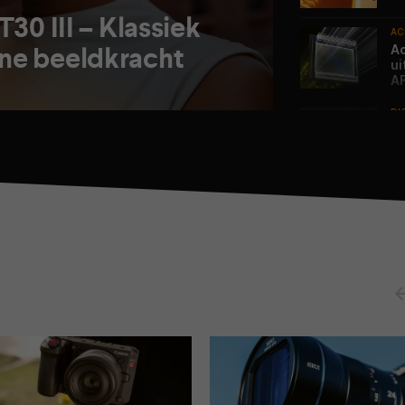
30 III – Klassiek
AC
ne beeldkracht
Ac
ui
A
DI
Ni
DI
We
Ja
FW
He
k
DI
An
fi