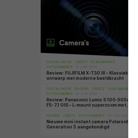
Camera's
DIGITAL MOVIE
CREATE
FILMCAMERA'S
FOTOCAMERA'S
17 JUNI 2026
Review: FUJIFILM X-T30 III – Klassiek
ontwerp met moderne beeldkracht
DIGITAL MOVIE
REVIEWS
CREATE
FILMCAMERA'S
FOTOCAMERA'S
10 JUNI 2026
Review: Panasonic Lumix S 100-500mm
F5-7.1 OIS – L-mount superzoom met
sublieme beeldstabilisatie
NIEUWS
CREATE
FOTOCAMERA'S
03 JUNI 2026
Nieuwe mini instant camera Polaroid Go
Generation 3 aangekondigd