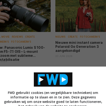
FW
FW
DI
L MOVIE
REVIEWS
CREATE
NIEUWS
CREATE
FOTOCAMERA'S
Re
MERA'S
FOTOCAMERA'S
Nieuwe mini instant camera
da
Polaroid Go Generation 3
w: Panasonic Lumix S 100-
aangekondigd
 F5-7.1 OIS – L-mount
zoom met sublieme
03 JUNI 2026
DI
stabilisatie
Ni
I 2026
NI
Ca
po
FWD gebruikt cookies (en vergelijkbare technieken) om
informatie op te slaan en in te zien. Deze gegevens
NI
gebruiken wij om onze website goed te laten functioneren,
Ka