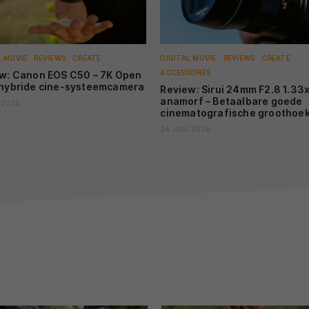
DI
24
Re
Be
L MOVIE
REVIEWS
CREATE
DIGITAL MOVIE
REVIEWS
CREATE
g
ACCESSOIRES
w: Canon EOS C50 – 7K Open
hybride cine-systeemcamera
Review: Sirui 24mm F2.8 1.33
DI
anamorf – Betaalbare goede
 2026
FO
cinematografische groothoe
Re
OI
24 JUNI 2026
be
NI
Ni
Ge
DI
Re
H
st
DI
AI