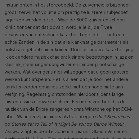
instrumenten in het stereobeeld. De zuiverheid is bijzonder
groot, terwijl het volume om prettig te luisteren subjectief
lager kon worden gezet. Waar de 6000 zuiver en schoon
klinkt zonder dat dat opvalt, word je je bij de F veel
bewuster van dat schone karakter. Tegelijk blijft het een
echte Zanden in de zin dat alle klankmatige parameters als
holistisch geheel samenkomen. Door dit andere karakter ging
ik ook andere muziek draaien: kleinere bezettingen in jazz en
klassiek, meer singer songwriter en minder grootschalige
werken. Wat overigens niet wil zeggen dat u geen grotere
werken kunt afspelen. Het is alleen dat je door het andere
karakter eerder opnames zoekt met een hoge mate aan
verfijning. Regelmatig ontstonden hierdoor tijdens lange
luistersessies nieuwe inzichten. Een mooi voorbeeld is de
muziek van de Britse zangeres Norma Winstone op het ECM-
label. Wanneer zij nummers als het integere
Just Sometimes
op
Stories Yet to Tell
of
It Might Be You
op
Dance Without
Answer
zingt, is de interactie met pianist Glauco Venier en
basklarinettist Klaus Gesing adembenemend mooi. Alles is op