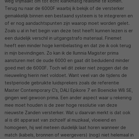
weg vrijmaakt om tot echt klankmatig realisme te komen.
Terug nu naar de 6000F waarbij ik bekijk of de versterker
gemakkelijk binnen een bestaand systeem is te integreren en
of er nog aandachtspunten zijn waarop moet worden gelet.
Zoals u al in het begin van deze test heeft kunnen lezen is er
een duidelijk verschil in uitgangstrafo materiaal. Finemet
heeft een minder hoge kernbelasting en dat zie ik ook terug
in mijn bevindingen. Zo kan ik de Ilumnia Magister prima
aansturen met de oude 6000 en gaat dit beduidend minder
goed met de 6000F. Toch wil dit zeker niet zeggen dat de
nieuweling hierin niet voldoet. Want veel van de tijdens de
testperiode gebruikte luidsprekers zoals de referentie
Master Contemporary C’s, DALI Epikore 7 en Boenicke W8 SE,
gingen wel gewoon prima. Een ander aspect waar u rekening
mee moet houden is de zeer hoge resolutie van deze
nieuwste Zanden versterker. Wat u daarvan merkt is dat ook
al is dit apparaat van zichzelf al muzikaal, vloeiend en
homogeen, hij wel meteen duidelijk laat horen wanneer de
match (kabels, bronnen of weergevers) (nog) niet helemaal in