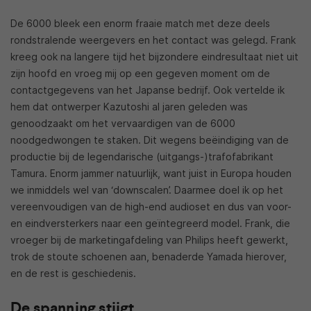
De 6000 bleek een enorm fraaie match met deze deels
rondstralende weergevers en het contact was gelegd. Frank
kreeg ook na langere tijd het bijzondere eindresultaat niet uit
zijn hoofd en vroeg mij op een gegeven moment om de
contactgegevens van het Japanse bedrijf. Ook vertelde ik
hem dat ontwerper Kazutoshi al jaren geleden was
genoodzaakt om het vervaardigen van de 6000
noodgedwongen te staken. Dit wegens beëindiging van de
productie bij de legendarische (uitgangs-)trafofabrikant
Tamura. Enorm jammer natuurlijk, want juist in Europa houden
we inmiddels wel van ‘downscalen’. Daarmee doel ik op het
vereenvoudigen van de high-end audioset en dus van voor-
en eindversterkers naar een geïntegreerd model. Frank, die
vroeger bij de marketingafdeling van Philips heeft gewerkt,
trok de stoute schoenen aan, benaderde Yamada hierover,
en de rest is geschiedenis.
De spanning stijgt