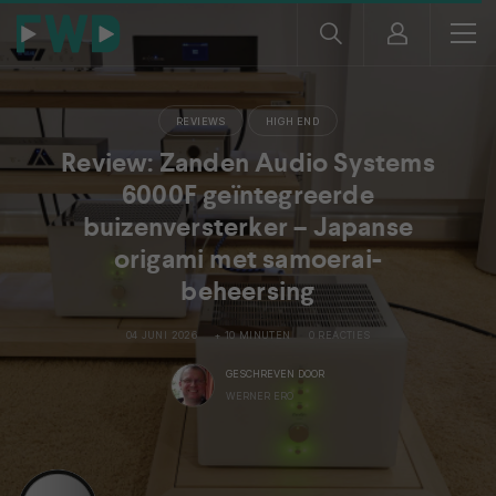
REVIEWS
HIGH END
Review: Zanden Audio Systems
6000F geïntegreerde
buizenversterker – Japanse
origami met samoerai-
beheersing
04 JUNI 2026
+ 10 MINUTEN
0 REACTIES
GESCHREVEN DOOR
WERNER ERO