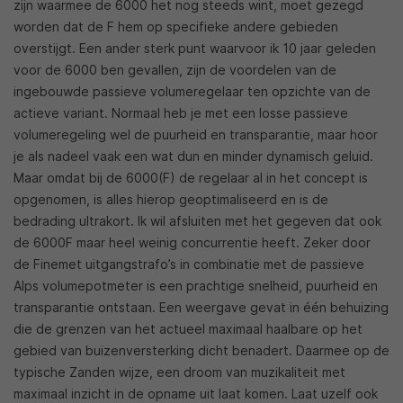
zijn waarmee de 6000 het nog steeds wint, moet gezegd
worden dat de F hem op specifieke andere gebieden
overstijgt. Een ander sterk punt waarvoor ik 10 jaar geleden
voor de 6000 ben gevallen, zijn de voordelen van de
ingebouwde passieve volumeregelaar ten opzichte van de
actieve variant. Normaal heb je met een losse passieve
volumeregeling wel de puurheid en transparantie, maar hoor
je als nadeel vaak een wat dun en minder dynamisch geluid.
Maar omdat bij de 6000(F) de regelaar al in het concept is
opgenomen, is alles hierop geoptimaliseerd en is de
bedrading ultrakort. Ik wil afsluiten met het gegeven dat ook
de 6000F maar heel weinig concurrentie heeft. Zeker door
de Finemet uitgangstrafo’s in combinatie met de passieve
Alps volumepotmeter is een prachtige snelheid, puurheid en
transparantie ontstaan. Een weergave gevat in één behuizing
die de grenzen van het actueel maximaal haalbare op het
gebied van buizenversterking dicht benadert. Daarmee op de
typische Zanden wijze, een droom van muzikaliteit met
maximaal inzicht in de opname uit laat komen. Laat uzelf ook