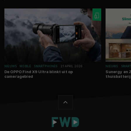
NIEUWS
MOBILE
SMARTPHONES
21 APRIL 2026
NIEUWS
SMAR
De OPPO Find X9 Ultra blinkt uit op
Sunergy en 
cameragebied
thuisbatteri