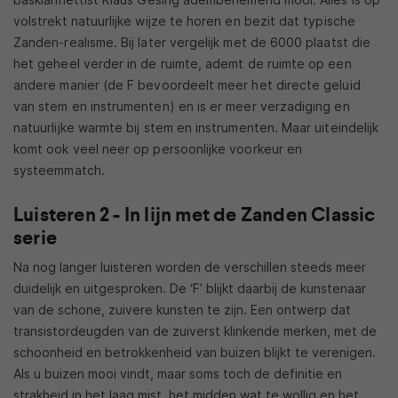
volstrekt natuurlijke wijze te horen en bezit dat typische
Zanden-realisme. Bij later vergelijk met de 6000 plaatst die
het geheel verder in de ruimte, ademt de ruimte op een
andere manier (de F bevoordeelt meer het directe geluid
van stem en instrumenten) en is er meer verzadiging en
natuurlijke warmte bij stem en instrumenten. Maar uiteindelijk
komt ook veel neer op persoonlijke voorkeur en
systeemmatch.
Luisteren 2 - In lijn met de Zanden Classic
serie
Na nog langer luisteren worden de verschillen steeds meer
duidelijk en uitgesproken. De ‘F’ blijkt daarbij de kunstenaar
van de schone, zuivere kunsten te zijn. Een ontwerp dat
transistordeugden van de zuiverst klinkende merken, met de
schoonheid en betrokkenheid van buizen blijkt te verenigen.
Als u buizen mooi vindt, maar soms toch de definitie en
strakheid in het laag mist, het midden wat te wollig en het