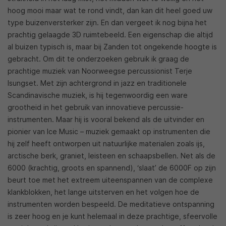
hoog mooi maar wat te rond vindt, dan kan dit heel goed uw
type buizenversterker zijn. En dan vergeet ik nog bijna het
prachtig gelaagde 3D ruimtebeeld. Een eigenschap die altijd
al buizen typisch is, maar bij Zanden tot ongekende hoogte is
gebracht. Om dit te onderzoeken gebruik ik graag de
prachtige muziek van Noorweegse percussionist Terje
Isungset. Met zijn achtergrond in jazz en traditionele
Scandinavische muziek, is hij tegenwoordig een ware
grootheid in het gebruik van innovatieve percussie-
instrumenten. Maar hij is vooral bekend als de uitvinder en
pionier van Ice Music – muziek gemaakt op instrumenten die
hij zelf heeft ontworpen uit natuurlijke materialen zoals ijs,
arctische berk, graniet, leisteen en schaapsbellen. Net als de
6000 (krachtig, groots en spannend), ‘slaat’ de 6000F op zijn
beurt toe met het extreem uiteenspannen van de complexe
klankblokken, het lange uitsterven en het volgen hoe de
instrumenten worden bespeeld. De meditatieve ontspanning
is zeer hoog en je kunt helemaal in deze prachtige, sfeervolle