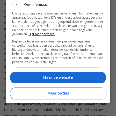
meer. De harde afdekkingskapjes die over bepaalde
Meer informatie
componenten zijn geplaatst zijn hier stille getuigen van en
Uw persoonsgegevens worden verwerkt en informatie van uw
werken volgens Kazutoshi als zogenaamde
apparaat (cookies, unieke ID's en andere apparaatgegevens)
kan worden opgeslagen door, geopend door en gedeeld met
elektromagnetische golf absorbers. Het is een verdere
332 partners of specifiek door deze site worden gebruikt. Wij
aanvulling op het Pulshut materiaal en geheel in lijn met het
en onze partners kunnen precieze geolocatiegegevens
gebruiken.
Lijst met partners.
Zanden streven om de stoorinvloeden zoveel mogelijk te
sturen en minimaliseren. Wanneer we naar de 6000F kijken,
Bepaalde leveranciers kunnen uw persoonsgegevens
verwerken op basis van gerechtvaardigd belang. U kunt
zien we net als bij alle andere Zanden producten, weer die
hiertegen bezwaar maken door uw opties hieronder te
extreme aandacht voor ieder detail terug. Neem alleen al de
beheren. Zoek onderaan deze pagina of in het sitemenu naar
een link om uw toestemming te beheren of in te trekken via de
optimaal middels een juiste richting geplaatste componenten
privacy- en cookie-instellingen.
zoals condensatoren binnen het apparaat en de ‘kooi’ van
roestvaststaal rond de elektronica. Deze zorgt mede
Naar de website
vanwege zijn afscherming voor de enorme rust, de opvallend
lage stoorvloer en de buitengewoon hoge resolutie. Een
gegeven waar de Finemet uitgangstrafo’s nog een flinke
Meer opties
schep bovenop doen. U kunt de al dan niet aanwezige
afscherming in uw eigen buizenversterker gemakkelijk thuis
testen. Kom met uw mobiele telefoon in de buurt van uw
apparatuur en bel het apparaat. Voordat de verbinding tot