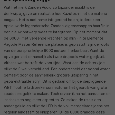
Wat het merk Zanden Audio zo bijzonder maakt is de
denkwijze, gave en realisatie hoe Kazutoshi met de materie
omgaat. Het is met name intrigerend hoe hij iedere keer
opnieuw de legendarische Zanden-eigenschappen haarfijn in
een nieuw ontwerp weet te integreren. Op het moment dat
de 6000F met vereende krachten op mijn Finite Elemente
Pagode Master Reference plateau is geplaatst, zijn de roots
van de oorspronkelijke 6000 meteen herkenbaar. Want de
opvolger ziet er namelijk als twee druppels water gelijk uit.
Althans wat betreft de voorzijde. Want aan de achterzijde
blijkt de F wel verschillend. Een onderscheid dat vooral wordt
gemaakt door de aanmerkelijk grotere uitsparing in het
geparelstraalde acryl. Dit is gedaan om bij de diepliggende
WBT Topline luidsprekerconnectoren het gebruik van grote
spades mogelijk te maken. Toch ervaar ik na het aansluiten en
inschakelen nog meer aspecten. Zo maken de relais een
ander geluid en blijkt de LED in de volumeregelaar tijdens het
regelen langzaam te knipperen. Bij de 6000 brandde deze