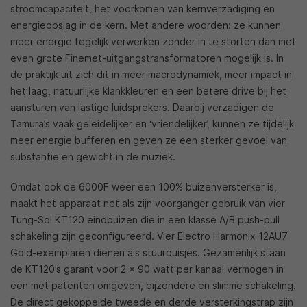
stroomcapaciteit, het voorkomen van kernverzadiging en
energieopslag in de kern. Met andere woorden: ze kunnen
meer energie tegelijk verwerken zonder in te storten dan met
even grote Finemet-uitgangstransformatoren mogelijk is. In
de praktijk uit zich dit in meer macrodynamiek, meer impact in
het laag, natuurlijke klankkleuren en een betere drive bij het
aansturen van lastige luidsprekers. Daarbij verzadigen de
Tamura’s vaak geleidelijker en ‘vriendelijker’, kunnen ze tijdelijk
meer energie bufferen en geven ze een sterker gevoel van
substantie en gewicht in de muziek.
Omdat ook de 6000F weer een 100% buizenversterker is,
maakt het apparaat net als zijn voorganger gebruik van vier
Tung-Sol KT120 eindbuizen die in een klasse A/B push-pull
schakeling zijn geconfigureerd. Vier Electro Harmonix 12AU7
Gold-exemplaren dienen als stuurbuisjes. Gezamenlijk staan
de KT120’s garant voor 2 x 90 watt per kanaal vermogen in
een met patenten omgeven, bijzondere en slimme schakeling.
De direct gekoppelde tweede en derde versterkingstrap zijn