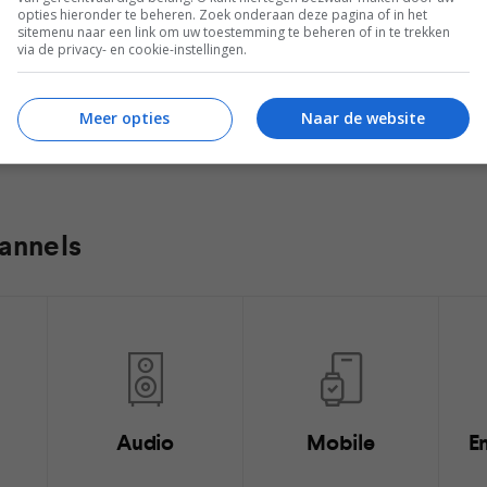
Bekijk de Vraag en Antwoord-sectie
L
opties hieronder te beheren. Zoek onderaan deze pagina of in het
sitemenu naar een link om uw toestemming te beheren of in te trekken
via de privacy- en cookie-instellingen.
Meer opties
Naar de website
annels
Audio
Mobile
E