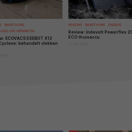
NI
OS
St
S
SMARTHOME
REVIEWS
SMARTHOME
ENERGIE
UDELIJKE APPARATEN
Review: Indevolt Powerflex 
GE
ECO thuisaccu
ew: ECOVACS DEEBOT X12
ADV
Ho
yclone: behandelt vlekken
11 JULI 2026
 2026
RE
12
R
be
RE
Re
th
RE
05
Re
sp