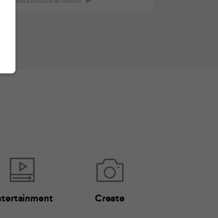
ees meer Zendure artikelen
ntertainment
Create