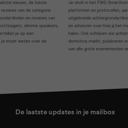
aatste nieuws, de beste
Je vindt in het FWD Smarthome
 reviews van de categorie
platformen en protocollen, a
ondartikelen en reviews van
uitgebreide achtergrondartike
tstofzuigers, slimme speakers,
en adviezen over hoe jij het 
rtellen je op een
halen. Ook schrijven we achte
t je moet weten over de
domotica-markt, publiceren w
van alle grote evenementen e
De laatste updates in je mailbox