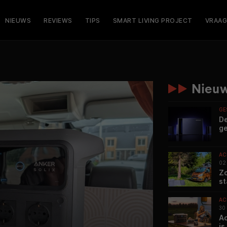
NIEUWS
REVIEWS
TIPS
SMART LIVING PROJECT
VRAAG
Nieuw
GE
De
ge
AC
02
Zo
st
AC
30
Ac
is