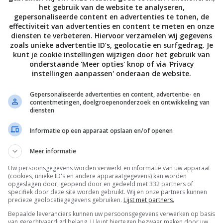
het gebruik van de website te analyseren,
RE
gepersonaliseerde content en advertenties te tonen, de
28
effectiviteit van advertenties en content te meten en onze
Re
diensten te verbeteren. Hiervoor verzamelen wij gegevens
hy
zoals unieke advertentie ID’s, geolocatie en surfgedrag. Je
kunt je cookie instellingen wijzigen door het gebruik van
Nieuwe vragen
NI
onderstaande 'Meer opties' knop of via 'Privacy
Ni
instellingen aanpassen' onderaan de website.
ge
SENSOREN
DOOR FREDZUID
G
Gepersonaliseerde advertenties en content, advertentie- en
Kan je een Hue sensor opnieuw koppelen
H
contentmetingen, doelgroepenonderzoek en ontwikkeling van
aan dezelfde Hue hub
(
diensten
Informatie op een apparaat opslaan en/of openen
SMARTHOME
DOOR FREDERIK BOUCKAERT
N
Eenvoudige smart plug voor tijdschakelen
S
koelkast?
l
Meer informatie
N
Uw persoonsgegevens worden verwerkt en informatie van uw apparaat
VEILIGHEID EN BEVEILIGING
DOOR TC
A
(cookies, unieke ID's en andere apparaatgegevens) kan worden
Slim slot tuinpoort?
T
opgeslagen door, geopend door en gedeeld met 332 partners of
S
specifiek door deze site worden gebruikt. Wij en onze partners kunnen
n
precieze geolocatiegegevens gebruiken.
Lijst met partners.
Bepaalde leveranciers kunnen uw persoonsgegevens verwerken op basis
van gerechtvaardigd belang. U kunt hiertegen bezwaar maken door uw