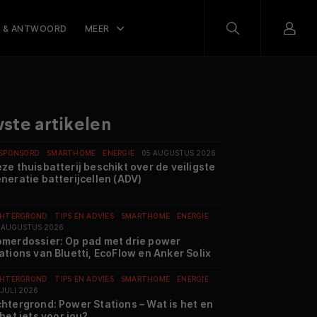
 & ANTWOORD
MEER
ste artikelen
SPONSORD
SMARTHOME
ENERGIE
05 AUGUSTUS 2026
ze thuisbatterij beschikt over de veiligste
neratie batterijcellen (ADV)
HTERGROND
TIPS EN ADVIES
SMARTHOME
ENERGIE
 AUGUSTUS 2026
merdossier: Op pad met drie power
ations van Bluetti, EcoFlow en Anker Solix
HTERGROND
TIPS EN ADVIES
SMARTHOME
ENERGIE
 JULI 2026
htergrond: Power Stations – Wat is het en
 het iets voor jou?