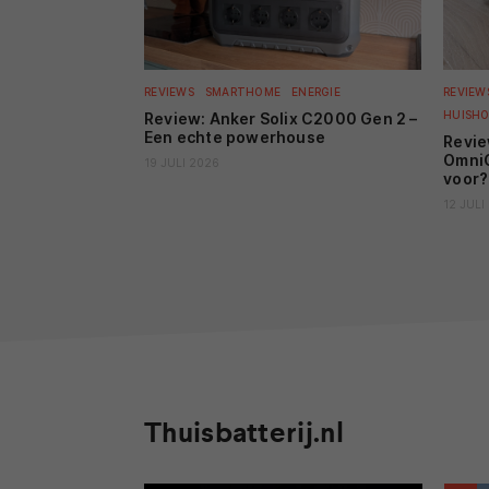
REVIEWS
SMARTHOME
ENERGIE
REVIEW
HUISHO
Review: Anker Solix C2000 Gen 2 –
Een echte powerhouse
Revi
OmniC
19 JULI 2026
voor?
12 JULI
Thuisbatterij.nl