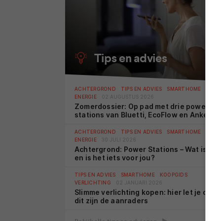
Tips en advies
ACHTERGROND
TIPS EN ADVIES
SMARTHOME
ENERGIE
02 AUGUSTUS 2026
Zomerdossier: Op pad met drie power
stations van Bluetti, EcoFlow en Anker
Solix
ACHTERGROND
TIPS EN ADVIES
SMARTHOME
ENERGIE
30 JULI 2026
Achtergrond: Power Stations – Wat is het
en is het iets voor jou?
TIPS EN ADVIES
SMARTHOME
KOOPGIDS
VERLICHTING
02 JANUARI 2026
Slimme verlichting kopen: hier let je op e
dit zijn de aanraders