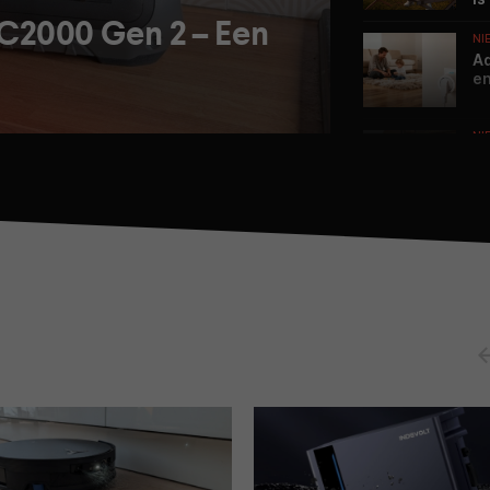
 C2000 Gen 2 – Een
NI
Aq
en
NI
23
Re
vi
NI
23
Ri
2K
NI
20
Dr
dr
GE
ADV
V
ge