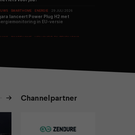
EUWS
SMARTHOME
ENERGIE
29 JULI 2026
ara lanceert Power Plug H2 met
ergiemonitoring in EU-versie
EUWS
SMARTHOME
VEILIGHEID EN BEVEILIGING
 JULI 2026
olink introduceert nieuwe generatie
deodeurbel met langere accuduur
EUWS
SMARTHOME
VEILIGHEID EN BEVEILIGING
 JULI 2026
ng vernieuwt assortiment met twee nieuwe
-beveiligingscamera’s
EUWS
SMARTHOME
HUISHOUDELIJKE APPARATEN
Channelpartner
 JULI 2026
eame T16 Pro Heat is een nieuwe nat- en
oogreiniger
SPONSORD
SMARTHOME
ENERGIE
15 JULI 2026
oorverkoop EcoFlow STREAM AC 5000
start bij Thuisbatterij.nl (ADV)