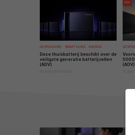
ADV
GESPONSORD
SMARTHOME
ENERGIE
GESPO
Deze thuisbatterij beschikt over de
Voor
veiligste generatie batterijcellen
5000 
(ADV)
(ADV)
05 AUGUSTUS 2026
15 JULI