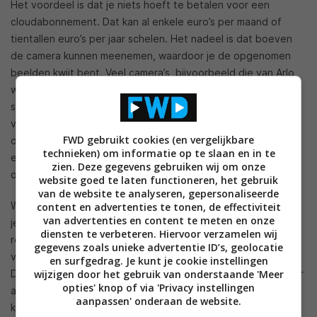
Het voordeel is dat je niets hoeft te betalen voor een
cloudabonnement. Dat kan al enkele euro’s per maand of
tientallen euro’s per jaar schelen. Het nadeel is dat boeven
de camera kunnen meenemen, waardoor je de opgenomen
beelden kwijt bent. Veel camera’s, bijvoorbeeld die van Arlo,
werken met een speciale hub waar je een sd-kaart in kunt
stoppen of harde schijf aan kunt koppelen. Wanneer je die
verstopt, kun je mogelijk toch je beelden veilig offline
FWD gebruikt cookies (en vergelijkbare
opslaan. En dankzij de beveiligde verbinding tussen de hub
technieken) om informatie op te slaan en in te
en je smartphone, kun je de beelden toch op vakantie
zien. Deze gegevens gebruiken wij om onze
opvragen.
website goed te laten functioneren, het gebruik
van de website te analyseren, gepersonaliseerde
Wanneer je een camera koopt voor een veilig huis, dan moet
content en advertenties te tonen, de effectiviteit
van advertenties en content te meten en onze
je letten op een aantal specificaties. Zo is meestal een
diensten te verbeteren. Hiervoor verzamelen wij
resolutie van 720p of 1080p voldoende voor het opnemen
gegevens zoals unieke advertentie ID’s, geolocatie
van beelden. Maar er zijn ook opties met de 4k-resolutie.
en surfgedrag. Je kunt je cookie instellingen
wijzigen door het gebruik van onderstaande 'Meer
Daarnaast doe je er goed aan te kijken naar systemen die hdr
opties' knop of via 'Privacy instellingen
aanbieden, zodat je toegang krijgt tot een breder
aanpassen' onderaan de website.
kleurenspectrum en daardoor meer details kan vastleggen.