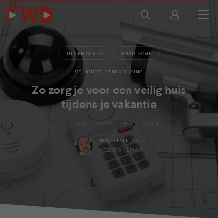
TIPS EN ADVIES
SMARTHOME
VEILIGHEID EN BEVEILIGING
Zo zorg je voor een veilig huis
tijdens je vakantie
15 JULI 2024
+ 10 MINUTEN
0 REACTIES
GESCHREVEN DOOR
WESLEY AKKERMAN