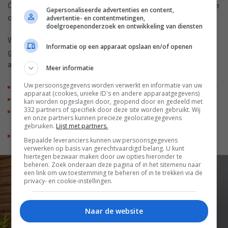
Camera’s met nachtzicht hebben onze voorkeur, aangezien je
Gepersonaliseerde advertenties en content,
ook in de nacht wil zien wat er gebeurt in of rondom je huis.
advertentie- en contentmetingen,
doelgroepenonderzoek en ontwikkeling van diensten
We hebben in de afgelopen maanden een aantal producten
Informatie op een apparaat opslaan en/of openen
getest, waarvan je hieronder de reviews kunt lezen. Deze
apparaten zijn op z’n minst de overweging waard.
Meer informatie
Uw persoonsgegevens worden verwerkt en informatie van uw
Review: Arlo Pro 5 – minimale upgrade van de voorganger
apparaat (cookies, unieke ID's en andere apparaatgegevens)
Review: EufyCam 3 – Eufy zet een grote stap vooruit
kan worden opgeslagen door, geopend door en gedeeld met
332 partners of specifiek door deze site worden gebruikt. Wij
Review: SwitchBot Pan en Tilt Camera – goede prijs-
en onze partners kunnen precieze geolocatiegegevens
kwaliteitsverhouding
gebruiken.
Lijst met partners.
Review: Arlo Go 2 – dankzij simkaart geen wifi nodig
Bepaalde leveranciers kunnen uw persoonsgegevens
verwerken op basis van gerechtvaardigd belang. U kunt
hiertegen bezwaar maken door uw opties hieronder te
beheren. Zoek onderaan deze pagina of in het sitemenu naar
een link om uw toestemming te beheren of in te trekken via de
privacy- en cookie-instellingen.
Naar de website