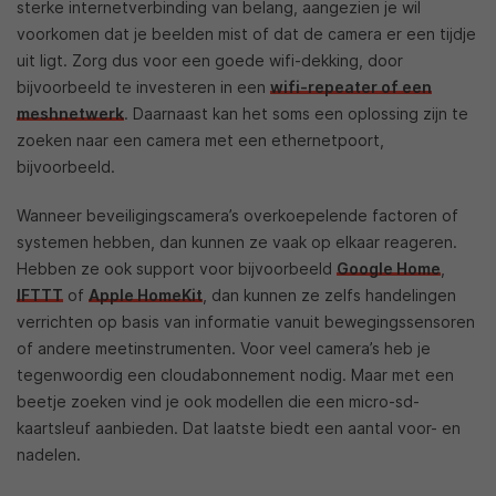
sterke internetverbinding van belang, aangezien je wil
voorkomen dat je beelden mist of dat de camera er een tijdje
uit ligt. Zorg dus voor een goede wifi-dekking, door
bijvoorbeeld te investeren in een
wifi-repeater of een
meshnetwerk
. Daarnaast kan het soms een oplossing zijn te
zoeken naar een camera met een ethernetpoort,
bijvoorbeeld.
Wanneer beveiligingscamera’s overkoepelende factoren of
systemen hebben, dan kunnen ze vaak op elkaar reageren.
Hebben ze ook support voor bijvoorbeeld
Google Home
,
IFTTT
of
Apple HomeKit
, dan kunnen ze zelfs handelingen
verrichten op basis van informatie vanuit bewegingssensoren
of andere meetinstrumenten. Voor veel camera’s heb je
tegenwoordig een cloudabonnement nodig. Maar met een
beetje zoeken vind je ook modellen die een micro-sd-
kaartsleuf aanbieden. Dat laatste biedt een aantal voor- en
nadelen.