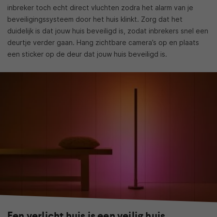
inbreker toch echt direct vluchten zodra het alarm van je
beveiligingssysteem door het huis klinkt. Zorg dat het
duidelijk is dat jouw huis beveiligd is, zodat inbrekers snel een
deurtje verder gaan. Hang zichtbare camera’s op en plaats
een sticker op de deur dat jouw huis beveiligd is.
Een verlicht huis is een veilig huis