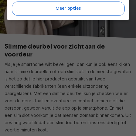
Meer opties
Slimme deurbel voor zicht aan de
voordeur
Als je je smarthome wilt beveiligen, dan kun je ook eens kijken
naar slimme deurbellen of een slim slot. In de meeste gevallen
is het zo dat je hier producten gebruikt van twee
verschillende fabrikanten (een enkele uitzondering
daargelaten). Met een slimme deurbel kun je checken wie er
voor de deur staat en eventueel in contact komen met die
persoon, gewoon vanuit de app op je smartphone. En met
een slim slot voorkom je dat mensen zomaar binnenkomen. Uit
ervaring weet ik dat een slim doorboren minstens dertig tot
veertig minuten kost.