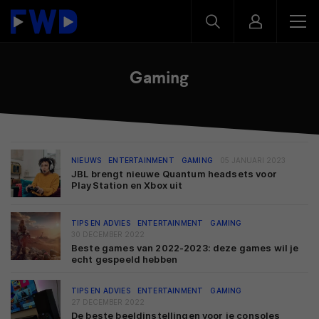
Gaming
NIEUWS
ENTERTAINMENT
GAMING
05 JANUARI 2023
JBL brengt nieuwe Quantum headsets voor
PlayStation en Xbox uit
TIPS EN ADVIES
ENTERTAINMENT
GAMING
30 DECEMBER 2022
Beste games van 2022-2023: deze games wil je
echt gespeeld hebben
TIPS EN ADVIES
ENTERTAINMENT
GAMING
27 DECEMBER 2022
De beste beeldinstellingen voor je consoles