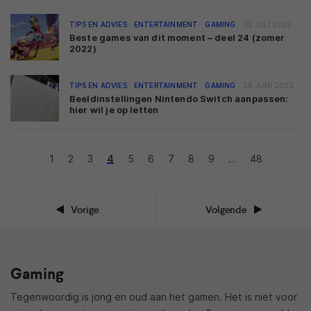
TIPS EN ADVIES
ENTERTAINMENT
GAMING
03 JULI 2022
Beste games van dit moment – deel 24 (zomer
2022)
TIPS EN ADVIES
ENTERTAINMENT
GAMING
26 JUNI 2022
Beeldinstellingen Nintendo Switch aanpassen:
hier wil je op letten
1
2
3
4
5
6
7
8
9
…
48
Vorige
Volgende
Gaming
Tegenwoordig is jong en oud aan het gamen. Het is niet voor