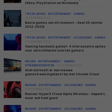
(Xbox, PlayStation en Nintendo)
TIPS EN ADVIES
ENTERTAINMENT
GAMING
18 DECEMBER 2022
Beste games van dit moment – deel 26 (winter
2022-2023)
TIPS EN ADVIES
ENTERTAINMENT
ACCESSOIRES
GAMING
17 DECEMBER 2022
Gaming headsets getest: 4 interessante opties
voor verschillende soorten gamers
NIEUWS
ENTERTAINMENT
GAMING
STREAMINGDIENSTEN
14 DECEMBER 2022
Android heeft er een nieuwe
gamestreamingdienst bij met Utomik Cloud
REVIEWS
ENTERTAINMENT
ACCESSOIRES
GAMING
11 DECEMBER 2022
Review: HyperX Cloud Alpha Wireless – beperkt,
maar wel heel goed
REVIEWS
ENTERTAINMENT
ACCESSOIRES
GAMING