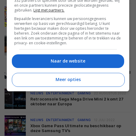
332 partners of specifiek door deze site worden gebruikt. Wij
en onze partners kunnen precieze geolocatiegegevens
gebruiken.
Lijst met partners.
TIPS EN ADVIES
ENTERTAINMENT
GAMING
18 SEPTEMBER 2022
Bepaalde leveranciers kunnen uw persoonsgegevens
Beste games van dit moment – deel 25 (herfst
verwerken op basis van gerechtvaardigd belang. U kunt
2022)
hiertegen bezwaar maken door uw opties hieronder te
beheren. Zoek onderaan deze pagina of in het sitemenu naar
een link om uw toestemming te beheren of in te trekken via de
NIEUWS
ENTERTAINMENT
GAMING
25 AUGUSTUS 2022
privacy- en cookie-instellingen.
Sony verhoogt adviesprijs PlayStation 5 met 50
euro
Naar de website
NIEUWS
ENTERTAINMENT
GAMING
23 AUGUSTUS 2022
Sony PlayStation VR2-headset wordt begin 2023
gelanceerd
Meer opties
NIEUWS
ENTERTAINMENT
GAMING
22 AUGUSTUS 2022
Retroconsole Sega Mega Drive Mini 2 komt 27
oktober naar Europa
NIEUWS
ENTERTAINMENT
GAMING
12 JULI 2022
Xbox Game Pass Ultimate nu beschikbaar op
deze Samsung TV’s