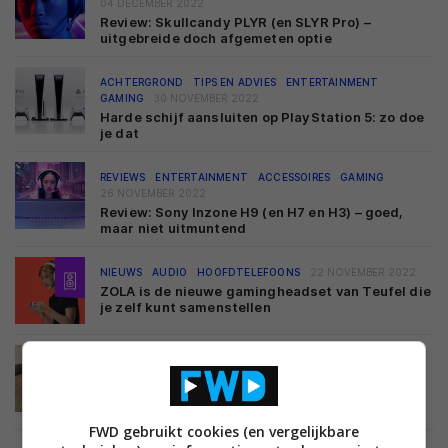
04 DECEMBER 2022
Review: Skullcandy PLYR (en SLYR Pro) –
uitgebreide doch afgemeten optie
ACHTERGROND
TIPS EN ADVIES
ENTERTAINMENT
GAMING
30 NOVEMBER 2022
Harde schijf aansluiten op PlayStation 5: zo doe
je dat
REVIEWS
ENTERTAINMENT
ACCESSOIRES
GAMING
26 NOVEMBER 2022
Review: Sony Inzone H9 (en H7 en H3) – goed,
maar niet uitmuntend
NIEUWS
AUDIO
HOOFDTELEFOONS
22 NOVEMBER 2022
ZOLA is de nieuwe gamingheadset van Teufel die
je zelf kunt samenstellen
REVIEWS
ENTERTAINMENT
ACCESSOIRES
GAMING
19 NOVEMBER 2022
Review: RIG 800 Pro HX – scoort goed op de
punten die ertoe doen
FWD gebruikt cookies (en vergelijkbare