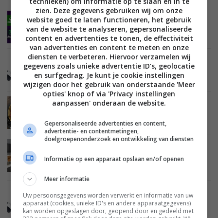
technieken) om informatie op te slaan en in te
zien. Deze gegevens gebruiken wij om onze
website goed te laten functioneren, het gebruik
NIEUWS
ENTERTAINMENT
GAMING
17 NOVEMBER 2022
Samsung brengt meer gamestreamingdiensten
van de website te analyseren, gepersonaliseerde
naar televisies
content en advertenties te tonen, de effectiviteit
van advertenties en content te meten en onze
diensten te verbeteren. Hiervoor verzamelen wij
NIEUWS
ENTERTAINMENT
GAMING
02 NOVEMBER 2022
gegevens zoals unieke advertentie ID’s, geolocatie
PlayStation VR2 komt in februari uit voor 599
en surfgedrag. Je kunt je cookie instellingen
euro
wijzigen door het gebruik van onderstaande 'Meer
opties' knop of via 'Privacy instellingen
aanpassen' onderaan de website.
NIEUWS
ENTERTAINMENT
GAMING
30 SEPTEMBER 2022
Google Stadia stopt ermee: gamers krijgen geld
terug
Gepersonaliseerde advertenties en content,
advertentie- en contentmetingen,
doelgroepenonderzoek en ontwikkeling van diensten
NIEUWS
AUDIO
LUIDSPREKERS
SOUNDBARS
29 SEPTEMBER 2022
Informatie op een apparaat opslaan en/of openen
Yamaha komt met soundbar, bluetoothspeaker
en gameheadset
Meer informatie
NIEUWS
ENTERTAINMENT
GAMING
19 SEPTEMBER 2022
Uw persoonsgegevens worden verwerkt en informatie van uw
PlayStation VR2 niet backwards compatible met
apparaat (cookies, unieke ID's en andere apparaatgegevens)
originele PSVR-games
kan worden opgeslagen door, geopend door en gedeeld met