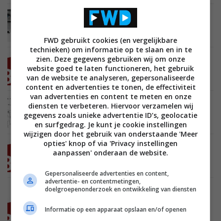
BEELD
AUDIO
ENTERTAINMENT
11 NOVEMBER 2010
Mvix HDHome komt met alles-in-een home
cinema set
FWD gebruikt cookies (en vergelijkbare
technieken) om informatie op te slaan en in te
zien. Deze gegevens gebruiken wij om onze
BEELD
AUDIO
ENTERTAINMENT
27 SEPTEMBER 2010
website goed te laten functioneren, het gebruik
3DTV Magazine nieuws update – 12
van de website te analyseren, gepersonaliseerde
content en advertenties te tonen, de effectiviteit
van advertenties en content te meten en onze
BEELD
ENTERTAINMENT
09 AUGUSTUS 2010
diensten te verbeteren. Hiervoor verzamelen wij
3 beelden tegelijkertijd op een 3D TV
gegevens zoals unieke advertentie ID’s, geolocatie
en surfgedrag. Je kunt je cookie instellingen
wijzigen door het gebruik van onderstaande 'Meer
opties' knop of via 'Privacy instellingen
BEELD
AUDIO
ENTERTAINMENT
08 AUGUSTUS 2010
aanpassen' onderaan de website.
3DTV Magazine nieuws update – 11
Gepersonaliseerde advertenties en content,
advertentie- en contentmetingen,
doelgroepenonderzoek en ontwikkeling van diensten
BEELD
ENTERTAINMENT
18 JULI 2010
Informatie op een apparaat opslaan en/of openen
3DTV Magazine nieuws update – 10