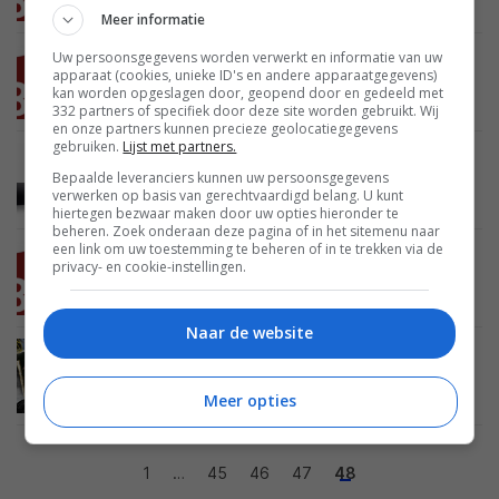
Meer informatie
Uw persoonsgegevens worden verwerkt en informatie van uw
BEELD
AUDIO
ENTERTAINMENT
27 JUNI 2010
apparaat (cookies, unieke ID's en andere apparaatgegevens)
3DTV Magazine nieuws update – 9
kan worden opgeslagen door, geopend door en gedeeld met
332 partners of specifiek door deze site worden gebruikt. Wij
en onze partners kunnen precieze geolocatiegegevens
gebruiken.
Lijst met partners.
AUDIO
ENTERTAINMENT
16 JUNI 2010
Bepaalde leveranciers kunnen uw persoonsgegevens
Sony lanceert soundbar voor de PS3
verwerken op basis van gerechtvaardigd belang. U kunt
hiertegen bezwaar maken door uw opties hieronder te
beheren. Zoek onderaan deze pagina of in het sitemenu naar
een link om uw toestemming te beheren of in te trekken via de
BEELD
AUDIO
ENTERTAINMENT
13 JUNI 2010
privacy- en cookie-instellingen.
3DTV Magazine nieuws update – 8
Naar de website
BEELD
ENTERTAINMENT
27 MEI 2010
PS3 krijgt On-Demand service met MUBI
Meer opties
1
…
45
46
47
48