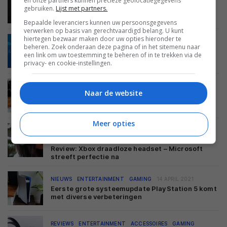
en onze partners kunnen precieze geolocatiegegevens
Xbox-update beschikbaar, zorgt voor snellere
gebruiken.
Lijst met partners.
gamedownloads
Bepaalde leveranciers kunnen uw persoonsgegevens
verwerken op basis van gerechtvaardigd belang. U kunt
hiertegen bezwaar maken door uw opties hieronder te
NIEUWS
ENTERTAINMENT
GAMING
20 APRIL 2021
beheren. Zoek onderaan deze pagina of in het sitemenu naar
Sony houdt digitale winkels op PS3 en PS Vita
een link om uw toestemming te beheren of in te trekken via de
toch open
privacy- en cookie-instellingen.
NIEUWS
BEELD
LCD LED TV'S
19 APRIL 2021
Naar de website
Systeemupdate PS5 laat je nu gamen in 4K120
HDR op Samsung-tv’s
Meer opties
REVIEWS
ENTERTAINMENT
ACCESSOIRES
GAMING
18 APRIL 2021
Review: Xbox draadloze headset – Microsoft
streeft perfectie na
NIEUWS
ENTERTAINMENT
GAMING
14 APRIL 2021
Eerste grote systeemupdate PlayStation 5 komt
met diverse verbeteringen
REVIEWS
ENTERTAINMENT
ACCESSOIRES
GAMING