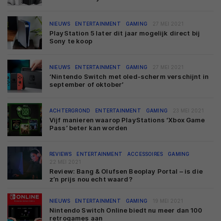
NIEUWS
ENTERTAINMENT
GAMING
27 MEI 2021
PlayStation 5 later dit jaar mogelijk direct bij
Sony te koop
NIEUWS
ENTERTAINMENT
GAMING
27 MEI 2021
‘Nintendo Switch met oled-scherm verschijnt in
september of oktober’
ACHTERGROND
ENTERTAINMENT
GAMING
23 MEI 2021
Vijf manieren waarop PlayStations ‘Xbox Game
Pass’ beter kan worden
REVIEWS
ENTERTAINMENT
ACCESSOIRES
GAMING
22 MEI 2021
Review: Bang & Olufsen Beoplay Portal – is die
z’n prijs nou echt waard?
NIEUWS
ENTERTAINMENT
GAMING
19 MEI 2021
Nintendo Switch Online biedt nu meer dan 100
retrogames aan