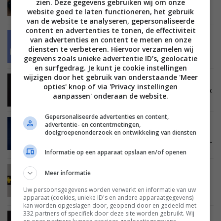
zien. Deze gegevens gebruiken wij om onze
‘Google Stadia krijgt smartphone als
website goed te laten functioneren, het gebruik
controlleroptie’
van de website te analyseren, gepersonaliseerde
content en advertenties te tonen, de effectiviteit
NIEUWS
ENTERTAINMENT
GAMING
04 MEI 2021
van advertenties en content te meten en onze
Sony wil communicatiedienst Discord naar
diensten te verbeteren. Hiervoor verzamelen wij
PlayStationconsoles brengen
gegevens zoals unieke advertentie ID’s, geolocatie
en surfgedrag. Je kunt je cookie instellingen
wijzigen door het gebruik van onderstaande 'Meer
NIEUWS
ENTERTAINMENT
GAMING
04 MEI 2021
opties' knop of via 'Privacy instellingen
FPS Boost komt naar nog eens 74 games op Xbox
aanpassen' onderaan de website.
Series X en S
Gepersonaliseerde advertenties en content,
advertentie- en contentmetingen,
NIEUWS
ENTERTAINMENT
GAMING
doelgroepenonderzoek en ontwikkeling van diensten
STREAMINGDIENSTEN
23 APRIL 2021
PlayStation Now gaat games streamen in 1080p-
kwaliteit
Informatie op een apparaat opslaan en/of openen
NIEUWS
ENTERTAINMENT
FILMS EN SERIES
GAMING
Meer informatie
22 APRIL 2021
‘PlayStation Plus geeft abonnees binnenkort
Uw persoonsgegevens worden verwerkt en informatie van uw
toegang tot films en series’
apparaat (cookies, unieke ID's en andere apparaatgegevens)
kan worden opgeslagen door, geopend door en gedeeld met
332 partners of specifiek door deze site worden gebruikt. Wij
NIEUWS
ENTERTAINMENT
GAMING
20 APRIL 2021