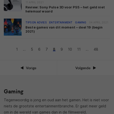
11 APRIL 2021
Review: Sony Pulse 3D voor PS5 – het geld niet
helemaal waard
TIPS EN ADVIES
ENTERTAINMENT
GAMING
04 APRIL 2021
Beste games van dit moment – deel 19 (begin
2021)
1
…
5
6
7
8
9
10
11
…
48
Vorige
Volgende
Gaming
Tegenwoordig is jong en oud aan het gamen. Het is niet voor
niets de grootste entertainmentbranche. Er gaat meer geld
om in de wereld van games dan in de filmwereld.