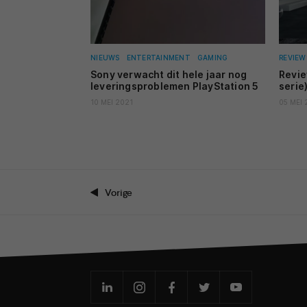
NIEUWS
ENTERTAINMENT
GAMING
REVIEW
Sony verwacht dit hele jaar nog
Revi
leveringsproblemen PlayStation 5
serie)
10 MEI 2021
05 MEI 
Vorige