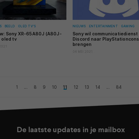
S
BEELD
OLED TV'S
NIEUWS
ENTERTAINMENT
GAMING
ew: Sony XR-65A80J (A80J-
Sony wil communicatiedienst
 oled tv
Discord naar PlayStationcon
brengen
2021
04 MEI 2021
1
…
8
9
10
11
12
13
14
…
84
De laatste updates in je mailbox