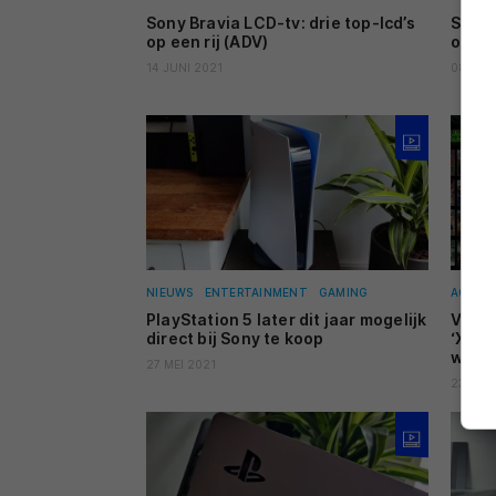
Sony Bravia LCD-tv: drie top-lcd’s
Sony 
op een rij (ADV)
oord
14 JUNI 2021
08 JUN
NIEUWS
ENTERTAINMENT
GAMING
ACHTE
PlayStation 5 later dit jaar mogelijk
Vijf 
direct bij Sony te koop
‘Xbox
word
27 MEI 2021
23 MEI 