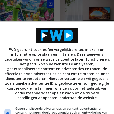
N ADVIES
ENTERTAINMENT
GAMING
NIEUWS
BEELD
 games van dit moment – deel
Sony X85J-serie lcd led tv’s n
omer 2021)
FWD gebruikt cookies (en vergelijkbare technieken) om
koop in de Benelux
informatie op te slaan en in te zien. Deze gegevens
I 2021
16 JUNI 2021
gebruiken wij om onze website goed te laten functioneren,
het gebruik van de website te analyseren,
gepersonaliseerde content en advertenties te tonen, de
effectiviteit van advertenties en content te meten en onze
diensten te verbeteren. Hiervoor verzamelen wij gegevens
zoals unieke advertentie ID’s, geolocatie en surfgedrag. Je
kunt je cookie instellingen wijzigen door het gebruik van
onderstaande 'Meer opties' knop of via 'Privacy
instellingen aanpassen' onderaan de website.
Gepersonaliseerde advertenties en content, advertentie- en
contentmetingen, doelgroepenonderzoek en ontwikkeling van
S
AUDIO
HOOFDTELEFOONS
NIEUWS
BEELD
LCD LED TV'S
OLED 