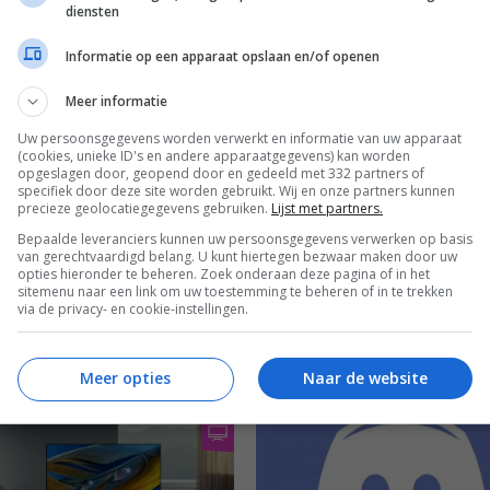
diensten
komt met nieuwe draadloze
Firmware-update maakt
opjes WF-1000XM4
uitschakelen Sony tv’s via HD
Informatie op een apparaat opslaan en/of openen
CEC mogelijk
I 2021
01 JUNI 2021
Meer informatie
Uw persoonsgegevens worden verwerkt en informatie van uw apparaat
(cookies, unieke ID's en andere apparaatgegevens) kan worden
opgeslagen door, geopend door en gedeeld met 332 partners of
specifiek door deze site worden gebruikt. Wij en onze partners kunnen
precieze geolocatiegegevens gebruiken.
Lijst met partners.
Bepaalde leveranciers kunnen uw persoonsgegevens verwerken op basis
van gerechtvaardigd belang. U kunt hiertegen bezwaar maken door uw
opties hieronder te beheren. Zoek onderaan deze pagina of in het
RGROND
sitemenu naar een link om uw toestemming te beheren of in te trekken
ENTERTAINMENT
GAMING
NIEUWS
ENTERTAINMENT
GAMING
via de privacy- en cookie-instellingen.
manieren waarop PlayStations
Sony werkt aan 25 games voo
 Game Pass’ beter kan
PlayStation 5
en
13 MEI 2021
Meer opties
Naar de website
2021