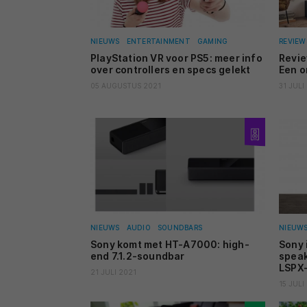
NIEUWS
ENTERTAINMENT
GAMING
REVIEW
PlayStation VR voor PS5: meer info
Revie
over controllers en specs gelekt
Een 
05 AUGUSTUS 2021
31 JULI
NIEUWS
AUDIO
SOUNDBARS
NIEUW
Sony komt met HT-A7000: high-
Sony 
end 7.1.2-soundbar
speak
LSPX
21 JULI 2021
15 JULI