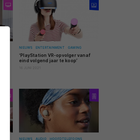
NIEUWS
ENTERTAINMENT
GAMING
u te
‘PlayStation VR-opvolger vanaf
eind volgend jaar te koop’
16 JUNI 2021
TV'S
NIEUWS
AUDIO
HOOFDTELEFOONS