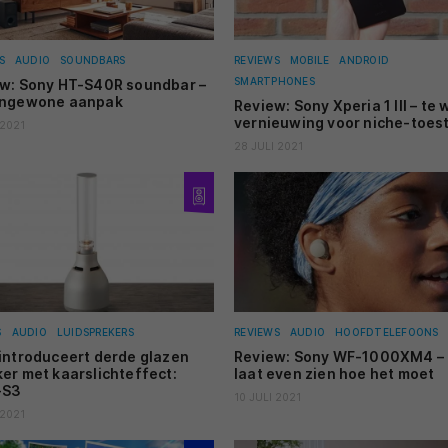
S
AUDIO
SOUNDBARS
REVIEWS
MOBILE
ANDROID
SMARTPHONES
w: Sony HT-S40R soundbar –
ongewone aanpak
Review: Sony Xperia 1 III – te 
vernieuwing voor niche-toest
 2021
28 JULI 2021
S
AUDIO
LUIDSPREKERS
REVIEWS
AUDIO
HOOFDTELEFOONS
introduceert derde glazen
Review: Sony WF-1000XM4 –
er met kaarslichteffect:
laat even zien hoe het moet
-S3
10 JULI 2021
 2021