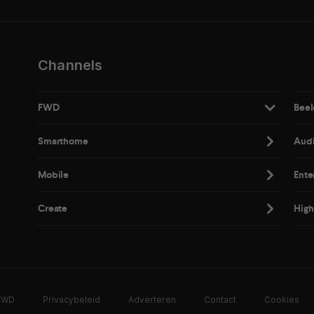
Channels
FWD
Beel
Smarthome
Aud
Mobile
Ente
Create
High
 FWD
Privacybeleid
Adverteren
Contact
Cookies