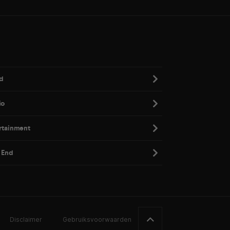
d
io
rtainment
 End
Disclaimer
Gebruiksvoorwaarden