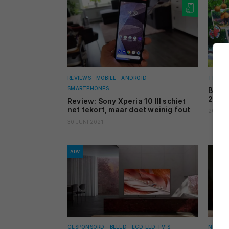
REVIEWS
MOBILE
ANDROID
TIPS E
SMARTPHONES
Beste
20 (z
Review: Sony Xperia 10 III schiet
net tekort, maar doet weinig fout
20 JUN
30 JUNI 2021
ADV
GESPONSORD
BEELD
LCD LED TV'S
NIEUW