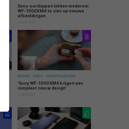
Sony-oordoppen lekken wederom:
MI
WF-1000XM4 te zien op nieuwe
afbeeldingen
28 MEI 2021
NIEUWS
AUDIO
HOOFDTELEFOONS
r de
‘Sony WF-1000XM4 krijgen een
compleet nieuw design’
11 MEI 2021