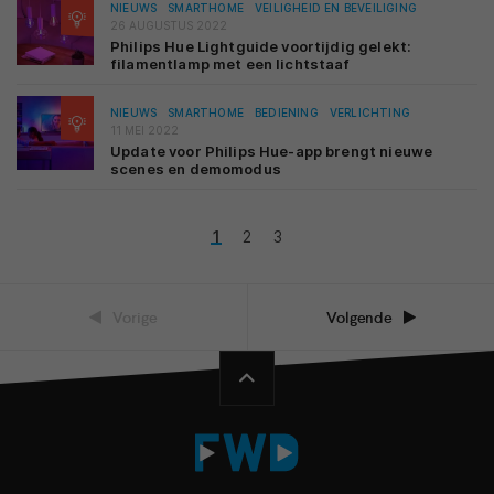
NIEUWS
SMARTHOME
VEILIGHEID EN BEVEILIGING
26 AUGUSTUS 2022
Philips Hue Lightguide voortijdig gelekt:
filamentlamp met een lichtstaaf
NIEUWS
SMARTHOME
BEDIENING
VERLICHTING
11 MEI 2022
Update voor Philips Hue-app brengt nieuwe
scenes en demomodus
1
2
3
Vorige
Volgende