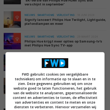
‘8K-versie van Philips Hue HDMI Sync Box
verschijnt in september’
NIEUWS
SMARTHOME
VERLICHTING
18 JUNI 2024
Signify lanceert Philips Hue Twilight, Lightguide,
plafondlampen en meer
NIEUWS
SMARTHOME
VERLICHTING
29 MAART 2024
Philips Hue krijgt meer opties op Samsung-tv’s
met Philips Hue Sync TV-app
NIEUWS
SMARTHOME
VEILIGHEID EN BEVEILIGING
VERLICHTING
23 JANUARI 2024
Philips Hue lanceert verschillende nieuwe
producten waaronder Dymera wandlamp
FWD gebruikt cookies (en vergelijkbare
technieken) om informatie op te slaan en in te
NIEUWS
SMARTHOME
VEILIGHEID EN BEVEILIGING
zien. Deze gegevens gebruiken wij om onze
21 SEPTEMBER 2023
website goed te laten functioneren, het gebruik
Philips Hue-gebruikers moeten binnenkort
van de website te analyseren, gepersonaliseerde
verplicht account aanmaken
content en advertenties te tonen, de effectiviteit
van advertenties en content te meten en onze
diensten te verbeteren. Hiervoor verzamelen wij