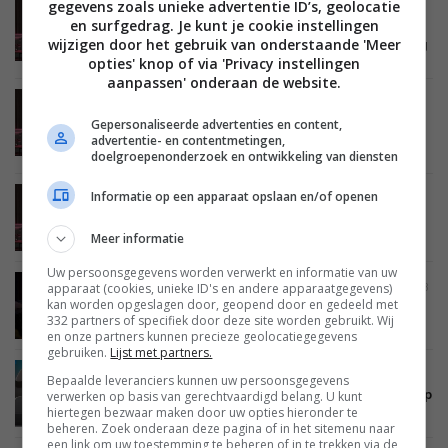
gegevens zoals unieke advertentie ID’s, geolocatie
NIEUWS
SMARTHOME
BEDIENING
VERLICHTING
en surfgedrag. Je kunt je cookie instellingen
20 SEPTEMBER 2023
wijzigen door het gebruik van onderstaande 'Meer
Philips Hue Bridge heeft vanaf nu ondersteuning
voor Matter
opties' knop of via 'Privacy instellingen
aanpassen' onderaan de website.
NIEUWS
SMARTHOME
VEILIGHEID EN BEVEILIGING
VERLICHTING
03 AUGUSTUS 2023
Gepersonaliseerde advertenties en content,
Update: Komt Philips Hue volgende maand met
advertentie- en contentmetingen,
een beveiligingscamera?
doelgroepenonderzoek en ontwikkeling van diensten
Informatie op een apparaat opslaan en/of openen
NIEUWS
SMARTHOME
VERLICHTING
20 JUNI 2023
Philips Hue lanceert nieuwe kogellamp en
plafondlampen
Meer informatie
Uw persoonsgegevens worden verwerkt en informatie van uw
apparaat (cookies, unieke ID's en andere apparaatgegevens)
NIEUWS
SMARTHOME
SOFTWARE EN APPS
28 MAART 2023
kan worden opgeslagen door, geopend door en gedeeld met
Matter-update voor Philips Hue wordt voor
332 partners of specifiek door deze site worden gebruikt. Wij
onbepaalde tijd uitgesteld
en onze partners kunnen precieze geolocatiegegevens
gebruiken.
Lijst met partners.
NIEUWS
SMARTHOME
VERLICHTING
13 FEBRUARI 2023
Bepaalde leveranciers kunnen uw persoonsgegevens
8K-versie van Philips Hue HDMI Sync Box duikt op
verwerken op basis van gerechtvaardigd belang. U kunt
hiertegen bezwaar maken door uw opties hieronder te
beheren. Zoek onderaan deze pagina of in het sitemenu naar
een link om uw toestemming te beheren of in te trekken via de