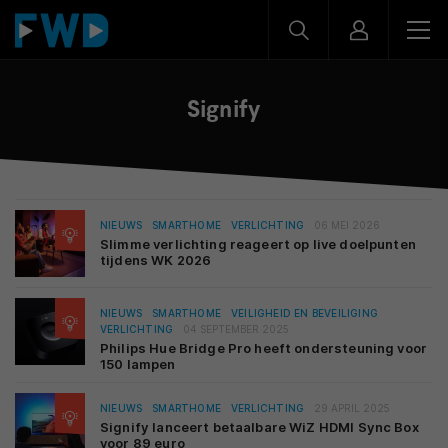
Signify
NIEUWS
SMARTHOME
VERLICHTING
06 MEI 2026
Slimme verlichting reageert op live doelpunten
tijdens WK 2026
NIEUWS
SMARTHOME
VEILIGHEID EN BEVEILIGING
VERLICHTING
04 SEPTEMBER 2025
Philips Hue Bridge Pro heeft ondersteuning voor
150 lampen
NIEUWS
SMARTHOME
VERLICHTING
29 APRIL 2025
Signify lanceert betaalbare WiZ HDMI Sync Box
voor 89 euro