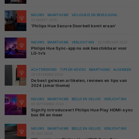
NIEUWS
SMARTHOME
VEILIGHEID EN BEVEILIGING
24 MAART 2025
‘Philips Hue Secure Doorbell komt eraan’
NIEUWS
SMARTHOME
VERLICHTING
26 FEBRUARI 2025
Philips Hue Sync-app nu ook beschikbaar voor
LG-tv’s
ACHTERGROND
TIPS EN ADVIES
SMARTHOME
ALGEMEEN
29 DECEMBER 2024
De best gelezen artikelen, reviews en tips van
2024 (smarthome)
NIEUWS
SMARTHOME
BEELD EN GELUID
VERLICHTING
05 SEPTEMBER 2024
Signify introduceert Philips Hue Play HDMI-sync
box 8K en meer
NIEUWS
SMARTHOME
BEELD EN GELUID
VERLICHTING
25 JULI 2024