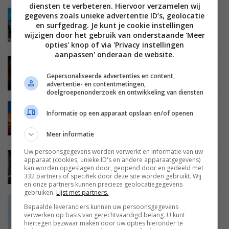
diensten te verbeteren. Hiervoor verzamelen wij
gegevens zoals unieke advertentie ID’s, geolocatie
ADV
EVENEMENT
GESPONSORD
CREATE
FILMCAMERA'S
en surfgedrag. Je kunt je cookie instellingen
FOTOCAMERA'S
09 OKTOBER 2024
Cameranu Rotterdam: De foto- en video-
wijzigen door het gebruik van onderstaande 'Meer
community voor hobbyist en professional
opties' knop of via 'Privacy instellingen
aanpassen' onderaan de website.
REVIEWS
CREATE
FILMCAMERA'S
26 JUNI 2024
Vier Pan, Tilt en Zoom (PTZ) camera’s
Gepersonaliseerde advertenties en content,
vergeleken
advertentie- en contentmetingen,
doelgroepenonderzoek en ontwikkeling van diensten
NIEUWS
SMARTHOME
VEILIGHEID EN BEVEILIGING
Informatie op een apparaat opslaan en/of openen
05 DECEMBER 2023
WiZ introduceert slimme buitenwandlamp met
Meer informatie
camera
Uw persoonsgegevens worden verwerkt en informatie van uw
NIEUWS
BEELD
ACCESSOIRES
29 JUNI 2023
apparaat (cookies, unieke ID's en andere apparaatgegevens)
LG brengt camera uit voor webOS smart-tv’s
kan worden opgeslagen door, geopend door en gedeeld met
332 partners of specifiek door deze site worden gebruikt. Wij
en onze partners kunnen precieze geolocatiegegevens
gebruiken.
Lijst met partners.
NIEUWS
SMARTHOME
VEILIGHEID EN BEVEILIGING
Bepaalde leveranciers kunnen uw persoonsgegevens
12 JUNI 2023
verwerken op basis van gerechtvaardigd belang. U kunt
Eufy brengt SoloCam S220 camera met
hiertegen bezwaar maken door uw opties hieronder te
zonnepaneel op de markt