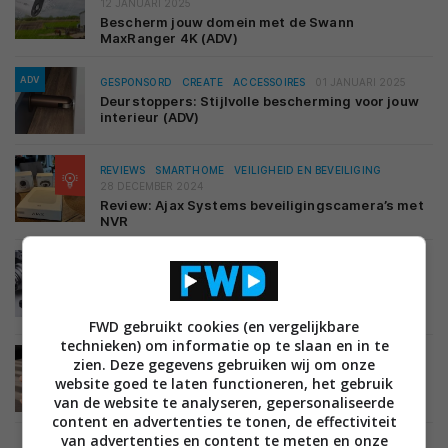
12 JANUARI 2025
Bescherm jouw domein met de Swann
MaxRanger 4K (ADV)
ADV
GESPONSORD
CREATE
ACCESSOIRES
01 JANUARI 2025
Deurstoppers: Stijlvolle bescherming voor jouw
interieur (ADV)
REVIEWS
SMARTHOME
VEILIGHEID EN BEVEILIGING
28 DECEMBER 2024
Review: Ajax Systems beveiligingscamera’s met
NVR
REVIEWS
CREATE
FILMCAMERA'S
FOTOCAMERA'S
30 OKTOBER 2024
Review: FUJIFILM X-T50 – 40MP en
filmsimulatieknop
FWD gebruikt cookies (en vergelijkbare
technieken) om informatie op te slaan en in te
REVIEWS
CREATE
FILMCAMERA'S
16 OKTOBER 2024
zien. Deze gegevens gebruiken wij om onze
Review: Panasonic Lumix GH7 – Wordt de
website goed te laten functioneren, het gebruik
middenklasse camcorder overbodig?
van de website te analyseren, gepersonaliseerde
content en advertenties te tonen, de effectiviteit
van advertenties en content te meten en onze