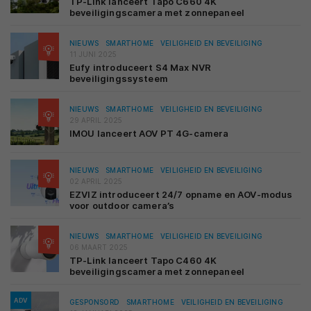
TP-Link lanceert Tapo C660 4K
beveiligingscamera met zonnepaneel
NIEUWS
SMARTHOME
VEILIGHEID EN BEVEILIGING
11 JUNI 2025
Eufy introduceert S4 Max NVR
beveiligingssysteem
NIEUWS
SMARTHOME
VEILIGHEID EN BEVEILIGING
29 APRIL 2025
IMOU lanceert AOV PT 4G-camera
NIEUWS
SMARTHOME
VEILIGHEID EN BEVEILIGING
02 APRIL 2025
EZVIZ introduceert 24/7 opname en AOV-modus
voor outdoor camera’s
NIEUWS
SMARTHOME
VEILIGHEID EN BEVEILIGING
06 MAART 2025
TP-Link lanceert Tapo C460 4K
beveiligingscamera met zonnepaneel
ADV
GESPONSORD
SMARTHOME
VEILIGHEID EN BEVEILIGING