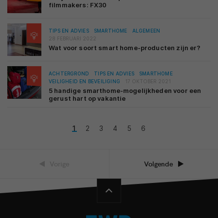
filmmakers: FX30
TIPS EN ADVIES
SMARTHOME
ALGEMEEN
28 FEBRUARI 2022
Wat voor soort smart home-producten zijn er?
ACHTERGROND
TIPS EN ADVIES
SMARTHOME
VEILIGHEID EN BEVEILIGING
17 OKTOBER 2021
5 handige smarthome-mogelijkheden voor een
gerust hart op vakantie
1
2
3
4
5
6
Vorige
Volgende