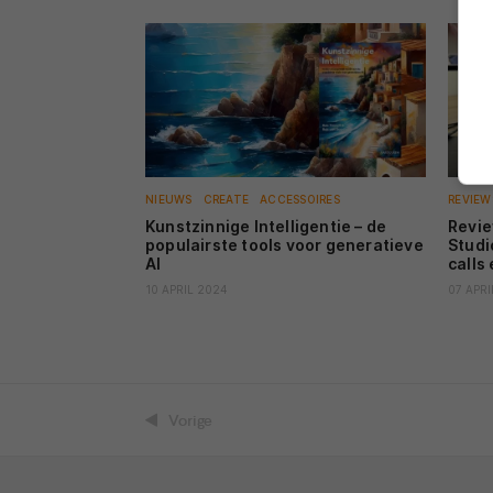
NIEUWS
CREATE
ACCESSOIRES
REVIEW
Kunstzinnige Intelligentie – de
Revie
populairste tools voor generatieve
Studi
AI
calls
10 APRIL 2024
07 APRI
Vorige