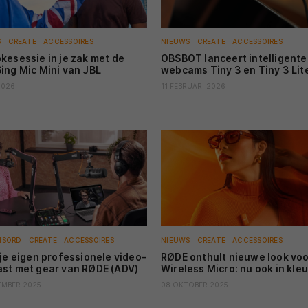
S
CREATE
ACCESSOIRES
NIEUWS
CREATE
ACCESSOIRES
kesessie in je zak met de
OBSBOT lanceert intelligente
ing Mic Mini van JBL
webcams Tiny 3 en Tiny 3 Lit
2026
11 FEBRUARI 2026
NSORD
CREATE
ACCESSOIRES
NIEUWS
CREATE
ACCESSOIRES
 je eigen professionele video-
RØDE onthult nieuwe look voo
st met gear van RØDE (ADV)
Wireless Micro: nu ook in kleu
EMBER 2025
08 OKTOBER 2025