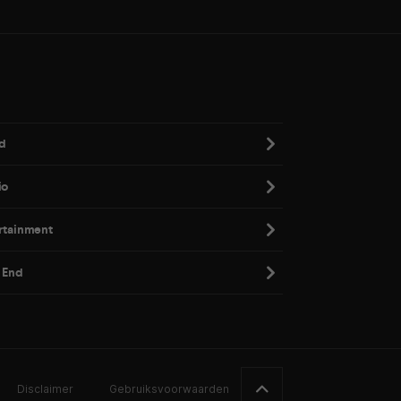
d
io
rtainment
 End
Disclaimer
Gebruiksvoorwaarden