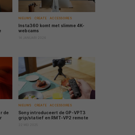
NIEUWS
CREATE
ACCESSOIRES
Insta360 komt met slimme 4K-
e
webcams
14 JANUARI 2026
NIEUWS
CREATE
ACCESSOIRES
r de
Sony introduceert de GP-VPT3
r
grip/statief en RMT-VP2 remote
22 MEI 2025