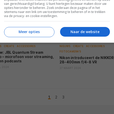
van gerechtvaardigd belang. U kunt hiertegen bezwaar maken door uw
opties hieronder te beheren. Zoek onderaan deze pagina of in het
sitemenu naar een link om uw toestemming te beheren of in te trekken
via de privacy- en cookie-instellingen.
Meer opties
Naar de website
S
CREATE
ACCESSOIRES
NIEUWS
CREATE
ACCESSOIRES
FOTOCAMERA'S
w: JBL Quantum Stream
o – microfoon voor streaming,
Nikon introduceert de NIKKOR
 en podcasts
28-400mm f/4-8 VR
L 2024
27 MAART 2024
1
2
3