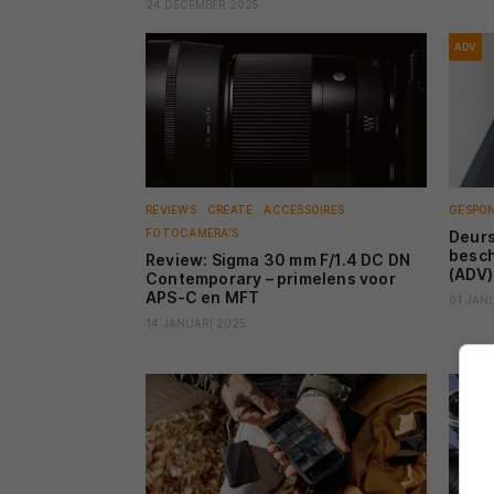
24 DECEMBER 2025
ADV
REVIEWS
CREATE
ACCESSOIRES
GESPO
FOTOCAMERA'S
Deurs
besch
Review: Sigma 30 mm F/1.4 DC DN
(ADV)
Contemporary – primelens voor
APS-C en MFT
01 JAN
14 JANUARI 2025