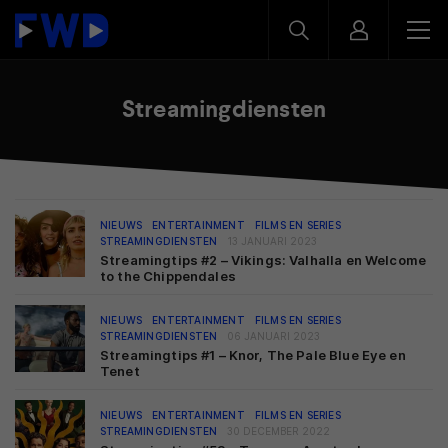
Streamingdiensten
NIEUWS
ENTERTAINMENT
FILMS EN SERIES
STREAMINGDIENSTEN
13 JANUARI 2023
Streamingtips #2 – Vikings: Valhalla en Welcome
to the Chippendales
NIEUWS
ENTERTAINMENT
FILMS EN SERIES
STREAMINGDIENSTEN
06 JANUARI 2023
Streamingtips #1 – Knor, The Pale Blue Eye en
Tenet
NIEUWS
ENTERTAINMENT
FILMS EN SERIES
STREAMINGDIENSTEN
30 DECEMBER 2022