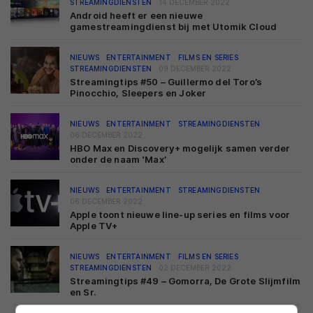
STREAMINGDIENSTEN
14 DECEMBER 2022
Android heeft er een nieuwe
gamestreamingdienst bij met Utomik Cloud
NIEUWS
ENTERTAINMENT
FILMS EN SERIES
STREAMINGDIENSTEN
09 DECEMBER 2022
Streamingtips #50 – Guillermo del Toro’s
Pinocchio, Sleepers en Joker
NIEUWS
ENTERTAINMENT
STREAMINGDIENSTEN
06 DECEMBER 2022
HBO Max en Discovery+ mogelijk samen verder
onder de naam ‘Max’
NIEUWS
ENTERTAINMENT
STREAMINGDIENSTEN
06 DECEMBER 2022
Apple toont nieuwe line-up series en films voor
Apple TV+
NIEUWS
ENTERTAINMENT
FILMS EN SERIES
STREAMINGDIENSTEN
02 DECEMBER 2022
Streamingtips #49 – Gomorra, De Grote Slijmfilm
en Sr.