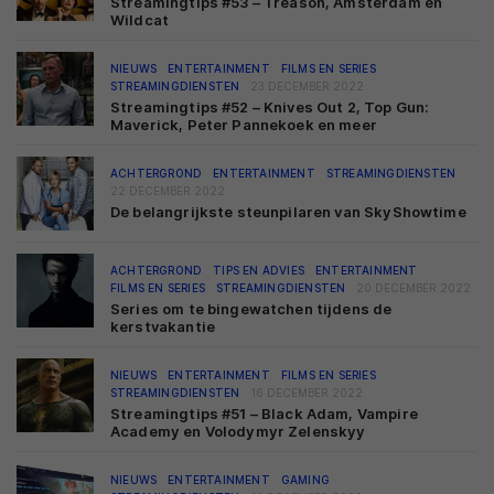
Streamingtips #53 – Treason, Amsterdam en
Wildcat
NIEUWS
ENTERTAINMENT
FILMS EN SERIES
STREAMINGDIENSTEN
23 DECEMBER 2022
Streamingtips #52 – Knives Out 2, Top Gun:
Maverick, Peter Pannekoek en meer
ACHTERGROND
ENTERTAINMENT
STREAMINGDIENSTEN
22 DECEMBER 2022
De belangrijkste steunpilaren van SkyShowtime
ACHTERGROND
TIPS EN ADVIES
ENTERTAINMENT
FILMS EN SERIES
STREAMINGDIENSTEN
20 DECEMBER 2022
Series om te bingewatchen tijdens de
kerstvakantie
NIEUWS
ENTERTAINMENT
FILMS EN SERIES
STREAMINGDIENSTEN
16 DECEMBER 2022
Streamingtips #51 – Black Adam, Vampire
Academy en Volodymyr Zelenskyy
NIEUWS
ENTERTAINMENT
GAMING