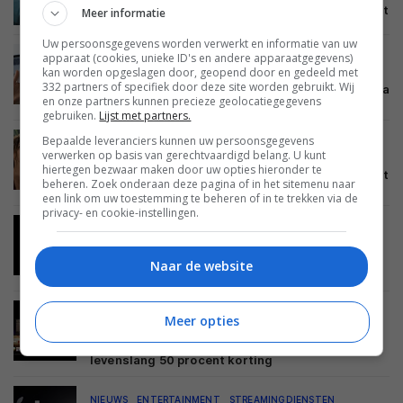
Streamingtips #45 – Reboot, Judas, Fargo en Exit
Meer informatie
Uw persoonsgegevens worden verwerkt en informatie van uw
apparaat (cookies, unieke ID's en andere apparaatgegevens)
NIEUWS
ENTERTAINMENT
STREAMINGDIENSTEN
kan worden opgeslagen door, geopend door en gedeeld met
01 NOVEMBER 2022
332 partners of specifiek door deze site worden gebruikt. Wij
NLZiet introduceert nieuw abonnement met extra
en onze partners kunnen precieze geolocatiegegevens
zenders
gebruiken.
Lijst met partners.
Bepaalde leveranciers kunnen uw persoonsgegevens
NIEUWS
ENTERTAINMENT
FILMS EN SERIES
verwerken op basis van gerechtvaardigd belang. U kunt
STREAMINGDIENSTEN
28 OKTOBER 2022
hiertegen bezwaar maken door uw opties hieronder te
Streamingtips #44 – Guillermo del Toro’s Cabinet
beheren. Zoek onderaan deze pagina of in het sitemenu naar
of Curiosities en The Lost City
een link om uw toestemming te beheren of in te trekken via de
privacy- en cookie-instellingen.
NIEUWS
ENTERTAINMENT
STREAMINGDIENSTEN
27 OKTOBER 2022
Netflix gaat werken met verificatiecodes om
Naar de website
accountdelen tegen te gaan
NIEUWS
ENTERTAINMENT
STREAMINGDIENSTEN
Meer opties
25 OKTOBER 2022
Streamingdienst SkyShowTime van start met
levenslang 50 procent korting
NIEUWS
ENTERTAINMENT
STREAMINGDIENSTEN