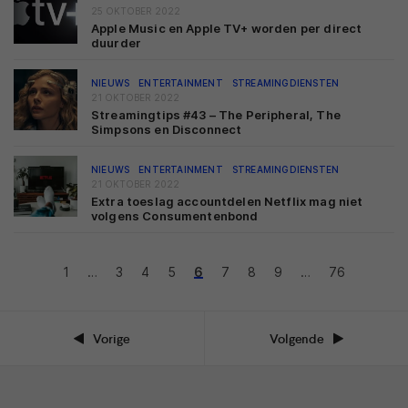
25 OKTOBER 2022
Apple Music en Apple TV+ worden per direct
duurder
NIEUWS
ENTERTAINMENT
STREAMINGDIENSTEN
21 OKTOBER 2022
Streamingtips #43 – The Peripheral, The
Simpsons en Disconnect
NIEUWS
ENTERTAINMENT
STREAMINGDIENSTEN
21 OKTOBER 2022
Extra toeslag accountdelen Netflix mag niet
volgens Consumentenbond
1
…
3
4
5
6
7
8
9
…
76
Vorige
Volgende