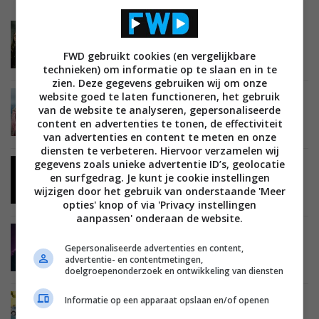
NIEUWS
ENTERTAINMENT
FILMS EN SERIES
STREAMINGDIENSTEN
25 NOVEMBER 2022
FWD gebruikt cookies (en vergelijkbare
Streamingtips #48 – Wednesday, Our Universe
en The Walking Dead
technieken) om informatie op te slaan en in te
zien. Deze gegevens gebruiken wij om onze
website goed te laten functioneren, het gebruik
NIEUWS
ENTERTAINMENT
FILMS EN SERIES
van de website te analyseren, gepersonaliseerde
STREAMINGDIENSTEN
18 NOVEMBER 2022
content en advertenties te tonen, de effectiviteit
Streamingtips #47 – Disenchanted, The White
Lotus en Limitless
van advertenties en content te meten en onze
diensten te verbeteren. Hiervoor verzamelen wij
gegevens zoals unieke advertentie ID’s, geolocatie
NIEUWS
ENTERTAINMENT
STREAMINGDIENSTEN
en surfgedrag. Je kunt je cookie instellingen
16 NOVEMBER 2022
wijzigen door het gebruik van onderstaande 'Meer
Netflix laat je vanaf nu op individuele apparaten
uitloggen
opties' knop of via 'Privacy instellingen
aanpassen' onderaan de website.
NIEUWS
ENTERTAINMENT
FILMS EN SERIES
STREAMINGDIENSTEN
11 NOVEMBER 2022
Gepersonaliseerde advertenties en content,
advertentie- en contentmetingen,
Streamingtips #46 – Fire of Love, The Crown en
doelgroepenonderzoek en ontwikkeling van diensten
Don’t Worry Darling
Informatie op een apparaat opslaan en/of openen
NIEUWS
ENTERTAINMENT
FILMS EN SERIES
STREAMINGDIENSTEN
04 NOVEMBER 2022