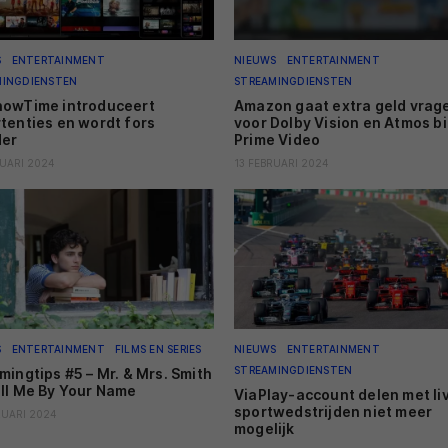
S
ENTERTAINMENT
NIEUWS
ENTERTAINMENT
MINGDIENSTEN
STREAMINGDIENSTEN
owTime introduceert
Amazon gaat extra geld vrag
tenties en wordt fors
voor Dolby Vision en Atmos b
der
Prime Video
RUARI 2024
13 FEBRUARI 2024
S
ENTERTAINMENT
FILMS EN SERIES
NIEUWS
ENTERTAINMENT
STREAMINGDIENSTEN
mingtips #5 – Mr. & Mrs. Smith
ll Me By Your Name
ViaPlay-account delen met li
sportwedstrijden niet meer
RUARI 2024
mogelijk