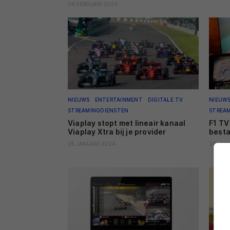
09 FEBRUARI 2024
NIEUWS
ENTERTAINMENT
DIGITALE TV
NIEUW
STREAMINGDIENSTEN
STREA
Viaplay stopt met lineair kanaal
F1 TV
Viaplay Xtra bij je provider
besta
25 JANUARI 2024
24 JAN