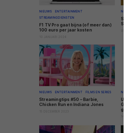
NIEUWS
ENTERTAINMENT
NIEUW
STREAMINGDIENSTEN
Strea
Sun e
F1 TV Pro gaat bijna (of meer dan)
100 euro per jaar kosten
05 JAN
10 JANUARI 2024
NIEUWS
ENTERTAINMENT
FILMS EN SERIES
NIEUW
Streamingtips #50 – Barbie,
Updat
Chicken Run en Indiana Jones
GNW1
gami
15 DECEMBER 2023
14 DEC