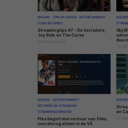
NIEUWS
TIPS EN ADVIES
ENTERTAINMENT
NIEUW
FILMS EN SERIES
STREA
Streamingtips #7 – De Verraders,
SkySh
Joy Ride en The Curse
adver
duur
16 FEBRUARI 2024
16 FEB
NIEUWS
ENTERTAINMENT
NIEUW
NETWERK EN STREAMING
Strea
en Ca
STREAMINGDIENSTEN
Plex begint met verhuur van films,
02 FEB
vooralsnog alleen in de VS