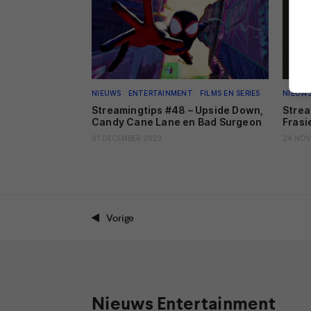
NIEUWS
ENTERTAINMENT
FILMS EN SERIES
NIEUW
Streamingtips #48 – Upside Down,
Strea
Candy Cane Lane en Bad Surgeon
Frasi
01 DECEMBER 2023
24 NOV
Vorige
Nieuws Entertainment