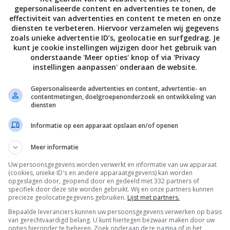
gepersonaliseerde content en advertenties te tonen, de
effectiviteit van advertenties en content te meten en onze
S
ENTERTAINMENT
FILMS EN SERIES
NIEUWS
ENTERTAINMENT
FILMS EN S
diensten te verbeteren. Hiervoor verzamelen wij gegevens
mingtips #1 – The Brothers
Streamingtips #52 – What If…
zoals unieke advertentie ID’s, geolocatie en surfgedrag. Je
n The Curse
Ricky Gervais en Pokémon
kunt je cookie instellingen wijzigen door het gebruik van
Concierge
UARI 2024
onderstaande 'Meer opties' knop of via 'Privacy
30 DECEMBER 2023
instellingen aanpassen' onderaan de website.
Gepersonaliseerde advertenties en content, advertentie- en
contentmetingen, doelgroepenonderzoek en ontwikkeling van
diensten
Informatie op een apparaat opslaan en/of openen
Meer informatie
S
AUDIO
HOOFDTELEFOONS
NIEUWS
ENTERTAINMENT
FILMS EN S
Uw persoonsgegevens worden verwerkt en informatie van uw apparaat
e: Panasonic lanceert
Streamingtips #49 – Fast X,
(cookies, unieke ID's en andere apparaatgegevens) kan worden
0 Sound Slayer draagbare
Hardcore Never Dies en Alter
opgeslagen door, geopend door en gedeeld met 332 partners of
specifiek door deze site worden gebruikt. Wij en onze partners kunnen
ngspeaker
08 DECEMBER 2023
precieze geolocatiegegevens gebruiken.
Lijst met partners.
EMBER 2023
Bepaalde leveranciers kunnen uw persoonsgegevens verwerken op basis
van gerechtvaardigd belang. U kunt hiertegen bezwaar maken door uw
opties hieronder te beheren. Zoek onderaan deze pagina of in het