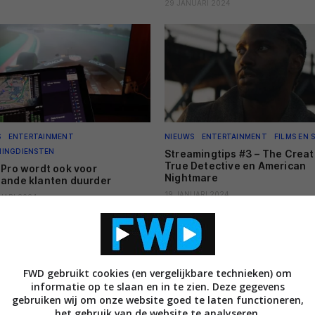
29 JANUARI 2024
S
ENTERTAINMENT
NIEUWS
ENTERTAINMENT
FILMS EN S
MINGDIENSTEN
Streamingtips #3 – The Creat
True Detective en American
 Pro wordt ook voor
Nightmare
ande klanten duurder
19 JANUARI 2024
UARI 2024
FWD gebruikt cookies (en vergelijkbare technieken) om
informatie op te slaan en in te zien. Deze gegevens
gebruiken wij om onze website goed te laten functioneren,
het gebruik van de website te analyseren,