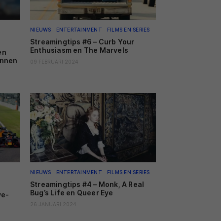
NIEUWS
ENTERTAINMENT
FILMS EN SERIES
Streamingtips #6 – Curb Your
Enthusiasm en The Marvels
en
innen
09 FEBRUARI 2024
NIEUWS
ENTERTAINMENT
FILMS EN SERIES
Streamingtips #4 – Monk, A Real
Bug’s Life en Queer Eye
ve-
26 JANUARI 2024