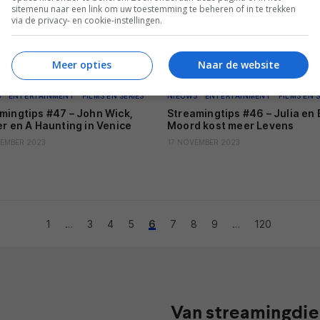
sitemenu naar een link om uw toestemming te beheren of in te trekken
via de privacy- en cookie-instellingen.
Meer opties
Naar de website
S
ENTERTAINMENT
FILMS EN SERIES
NIEUWS
ENTERTAINMENT
FILMS EN S
mingtips #47 – John Wick,
Streamingtips #46 – Julia en
er en A Haunting in Venice
Moord kost meer Levens
EMBER 2023
17 NOVEMBER 2023
1
…
3
4
5
6
7
8
9
…
120
Van streamingdie