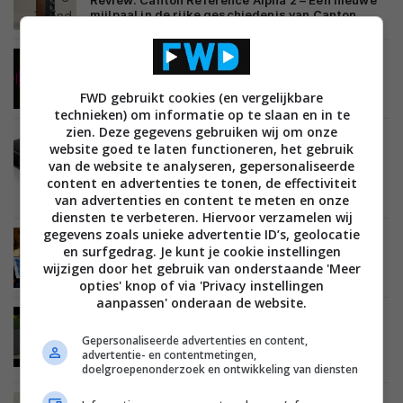
Review: Canton Reference Alpha 2 – Een nieuwe
mijlpaal in de rijke geschiedenis van Canton
ACHTERGROND
MUSIC EMOTION
AUDIO
26 MEI 2026
De (on-)zin van… ‘mooie’ vervorming – Deel 6
FWD gebruikt cookies (en vergelijkbare
technieken) om informatie op te slaan en in te
zien. Deze gegevens gebruiken wij om onze
MUSIC EMOTION
REVIEWS
AUDIO
website goed te laten functioneren, het gebruik
RECEIVERS EN VERSTERKERS
21 MEI 2026
van de website te analyseren, gepersonaliseerde
Review: Leema Acoustics i85 geïntegreerde
content en advertenties te tonen, de effectiviteit
versterker – Van prototype naar definitieve
van advertenties en content te meten en onze
productieversie
diensten te verbeteren. Hiervoor verzamelen wij
gegevens zoals unieke advertentie ID’s, geolocatie
INTERVIEW
MUSIC EMOTION
AUDIO
19 MEI 2026
en surfgedrag. Je kunt je cookie instellingen
Interview: Deel 23 – Frans de Rond – Sound
wijzigen door het gebruik van onderstaande 'Meer
Liaison – One-Mic, dsd en wat dat gaat brengen
opties' knop of via 'Privacy instellingen
aanpassen' onderaan de website.
MUSIC EMOTION
REVIEWS
AUDIO
RECEIVERS EN VERSTERKERS
14 MEI 2026
Gepersonaliseerde advertenties en content,
Review: Temporal Coherence PA 080 H – Black
advertentie- en contentmetingen,
box met supergeluid
doelgroepenonderzoek en ontwikkeling van diensten