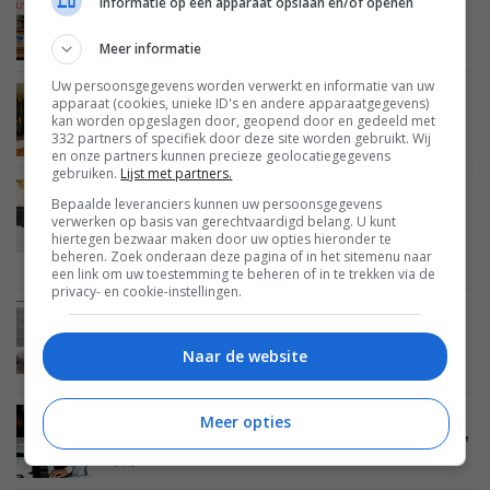
Informatie op een apparaat opslaan en/of openen
MUSIC EMOTION
AUDIO
08 MEI 2026
Nieuwe uitgave: Music Emotion mei 2026
Meer informatie
Uw persoonsgegevens worden verwerkt en informatie van uw
MUSIC EMOTION
VERSLAG
AUDIO
07 MEI 2026
apparaat (cookies, unieke ID's en andere apparaatgegevens)
kan worden opgeslagen door, geopend door en gedeeld met
Report: Devialet Phantom theater met Dante bij
332 partners of specifiek door deze site worden gebruikt. Wij
Music is Magic – It’s a kind of magic
en onze partners kunnen precieze geolocatiegegevens
gebruiken.
Lijst met partners.
FWD
MUSIC EMOTION
REVIEWS
AUDIO
Bepaalde leveranciers kunnen uw persoonsgegevens
RECEIVERS EN VERSTERKERS
30 APRIL 2026
verwerken op basis van gerechtvaardigd belang. U kunt
Review: Exposure 5510 Integrated Amplifier en
hiertegen bezwaar maken door uw opties hieronder te
DAC – Gebouwd voor het leven en dagelijks
beheren. Zoek onderaan deze pagina of in het sitemenu naar
muzikaal plezier
een link om uw toestemming te beheren of in te trekken via de
privacy- en cookie-instellingen.
FWD
MUSIC EMOTION
REVIEWS
AUDIO
BRONNEN EN SPELERS
23 APRIL 2026
Naar de website
Review: Takumi TT Level 1.1 – Nederlandse
platenspeler van topkwaliteit
Meer opties
INTERVIEW
MUSIC EMOTION
AUDIO
21 APRIL 2026
Interview: Deel 22 – Atzko Kohashi – Shu-Ha-Ri 守
破離