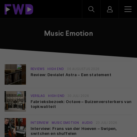
Music Emotion
REVIEWS
HIGH END
06 AUGUSTUS 2026
Review: Devialet Astra – Een statement
VERSLAG
HIGH END
30 JULI 2026
Fabrieksbezoek: Octave – Buizenversterkers van
topkwaliteit
INTERVIEW
MUSIC EMOTION
AUDIO
23 JULI 2026
Interview: Frans van der Hoeven – Swipen,
switchen en shuffelen