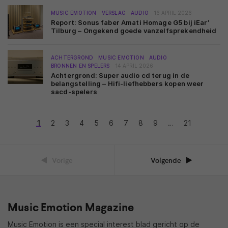
MUSIC EMOTION
VERSLAG
AUDIO
16 APRIL 2026
Report: Sonus faber Amati Homage G5 bij iEar’
Tilburg – Ongekend goede vanzelfsprekendheid
ACHTERGROND
MUSIC EMOTION
AUDIO
BRONNEN EN SPELERS
14 APRIL 2026
Achtergrond: Super audio cd terug in de
belangstelling – Hifi-liefhebbers kopen weer
sacd-spelers
1
2
3
4
5
6
7
8
9
…
21
Vorige
Volgende
Music Emotion Magazine
Music Emotion is een special interest blad gericht op de