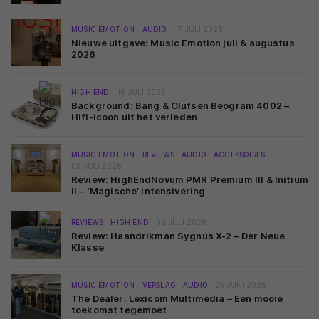
MUSIC EMOTION
AUDIO
17 JULI 2026
Nieuwe uitgave: Music Emotion juli & augustus
2026
HIGH END
16 JULI 2026
Background: Bang & Olufsen Beogram 4002 –
Hifi-icoon uit het verleden
MUSIC EMOTION
REVIEWS
AUDIO
ACCESSOIRES
09 JULI 2026
Review: HighEndNovum PMR Premium III & Initium
II – ‘Magische’ intensivering
REVIEWS
HIGH END
02 JULI 2026
Review: Haandrikman Sygnus X-2 – Der Neue
Klasse
MUSIC EMOTION
VERSLAG
AUDIO
25 JUNI 2026
The Dealer: Lexicom Multimedia – Een mooie
toekomst tegemoet