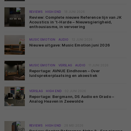
REVIEWS
HIGH END
18 JUNI 2026
Review: Complete nieuwe Reference lijn van JK
Acoustics in ‘t-Harde – Nieuwsgierigheid,
enthousiasme, in vervoering
MUSIC EMOTION
AUDIO
12 JUNI 2026
Nieuwe uitgave: Music Emotion juni 2026
MUSIC EMOTION
VERSLAG
AUDIO
11 JUNI 2026
Reportage: AVNUE Eindhoven – Over
luidsprekerplaatsing en akoestiek
VERSLAG
HIGH END
02 JUNI 2026
Reportage: Bergmann, DS Audio en Grado –
Analog Heaven in Zeewolde
REVIEWS
HIGH END
28 MEI 2026