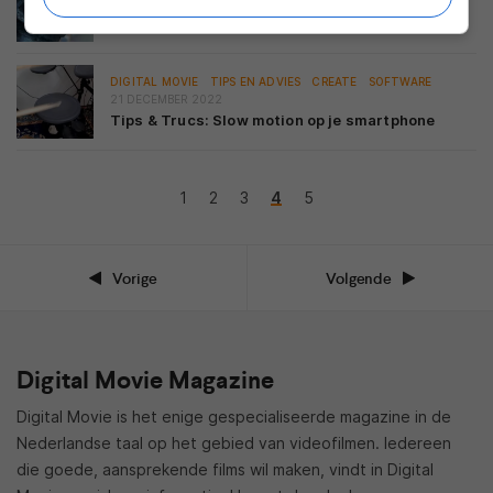
26 DECEMBER 2022
Toon’s Sittard: Een kleine stad, een lieve stad
DIGITAL MOVIE
TIPS EN ADVIES
CREATE
SOFTWARE
21 DECEMBER 2022
Tips & Trucs: Slow motion op je smartphone
1
2
3
4
5
Vorige
Volgende
Digital Movie Magazine
Digital Movie is het enige gespecialiseerde magazine in de
Nederlandse taal op het gebied van videofilmen. Iedereen
die goede, aansprekende films wil maken, vindt in Digital