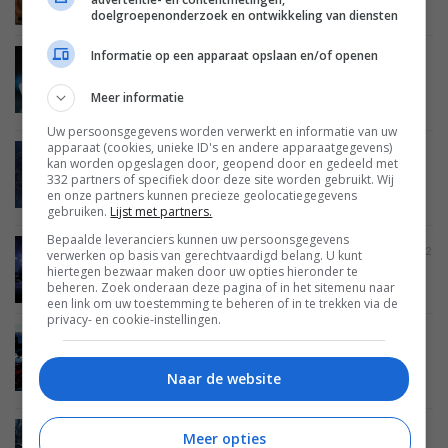
doelgroepenonderzoek en ontwikkeling van diensten
Informatie op een apparaat opslaan en/of openen
ACHTERGROND
DIGITAL MOVIE
CREATE
ACCESSOIRES
FOTOCAMERA'S
06 JANUARI 2023
Wat is CFexpress en wanneer heb je deze
Meer informatie
kaarten nodig?
Uw persoonsgegevens worden verwerkt en informatie van uw
apparaat (cookies, unieke ID's en andere apparaatgegevens)
ACHTERGROND
DIGITAL MOVIE
CREATE
SOFTWARE
kan worden opgeslagen door, geopend door en gedeeld met
02 JANUARI 2023
332 partners of specifiek door deze site worden gebruikt. Wij
Achtergrond: Positieve Deepfaking bij
en onze partners kunnen precieze geolocatiegegevens
videoproductie
gebruiken.
Lijst met partners.
Bepaalde leveranciers kunnen uw persoonsgegevens
DIGITAL MOVIE
CREATE
FILMCAMERA'S
30 DECEMBER 2022
verwerken op basis van gerechtvaardigd belang. U kunt
Heeft de camcorder nog toekomst?
hiertegen bezwaar maken door uw opties hieronder te
beheren. Zoek onderaan deze pagina of in het sitemenu naar
een link om uw toestemming te beheren of in te trekken via de
privacy- en cookie-instellingen.
ACHTERGROND
DIGITAL MOVIE
CREATE
FILMCAMERA'S
28 DECEMBER 2022
Een weidse blik: De supergroothoek bij
Naar de website
videofilmen
ACHTERGROND
DIGITAL MOVIE
CREATE
Meer opties