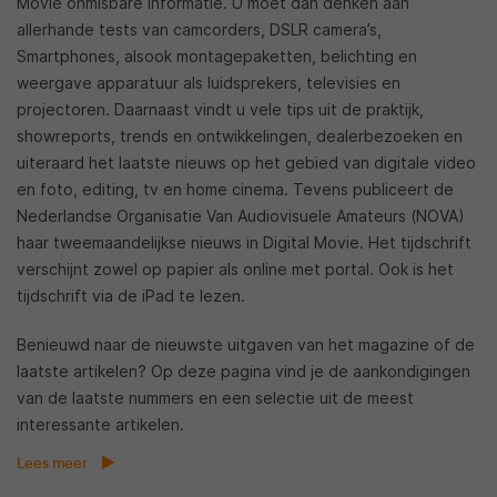
Movie onmisbare informatie. U moet dan denken aan
allerhande tests van camcorders, DSLR camera’s,
Smartphones, alsook montagepaketten, belichting en
weergave apparatuur als luidsprekers, televisies en
projectoren. Daarnaast vindt u vele tips uit de praktijk,
showreports, trends en ontwikkelingen, dealerbezoeken en
uiteraard het laatste nieuws op het gebied van digitale video
en foto, editing, tv en home cinema. Tevens publiceert de
Nederlandse Organisatie Van Audiovisuele Amateurs (NOVA)
haar tweemaandelijkse nieuws in Digital Movie. Het tijdschrift
verschijnt zowel op papier als online met portal. Ook is het
tijdschrift via de iPad te lezen.
Benieuwd naar de nieuwste uitgaven van het magazine of de
laatste artikelen? Op deze pagina vind je de aankondigingen
van de laatste nummers en een selectie uit de meest
interessante artikelen.
Lees meer