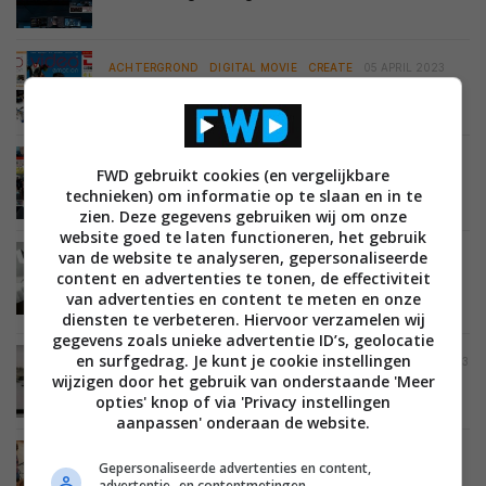
ACHTERGROND
DIGITAL MOVIE
CREATE
05 APRIL 2023
Digital Movie 150: Een terugblik in de rijke
historie…
DIGITAL MOVIE
CREATE
24 MAART 2023
FWD gebruikt cookies (en vergelijkbare
Nieuwe uitgave: Digital Movie 150 2023
technieken) om informatie op te slaan en in te
zien. Deze gegevens gebruiken wij om onze
website goed te laten functioneren, het gebruik
van de website te analyseren, gepersonaliseerde
ACHTERGROND
DIGITAL MOVIE
CREATE
ACCESSOIRES
content en advertenties te tonen, de effectiviteit
FILMCAMERA'S
20 FEBRUARI 2023
Verlichting bij video – Van een sprankje licht tot
van advertenties en content te meten en onze
een briljant beeld
diensten te verbeteren. Hiervoor verzamelen wij
gegevens zoals unieke advertentie ID’s, geolocatie
en surfgedrag. Je kunt je cookie instellingen
ACHTERGROND
DIGITAL MOVIE
CREATE
08 FEBRUARI 2023
wijzigen door het gebruik van onderstaande 'Meer
Kijk eens een tweede keer: Wat je in films niet 1-
2-3 ziet
opties' knop of via 'Privacy instellingen
aanpassen' onderaan de website.
DIGITAL MOVIE
CREATE
27 JANUARI 2023
Gepersonaliseerde advertenties en content,
Nieuwe uitgave: Digital Movie 149 2023
advertentie- en contentmetingen,