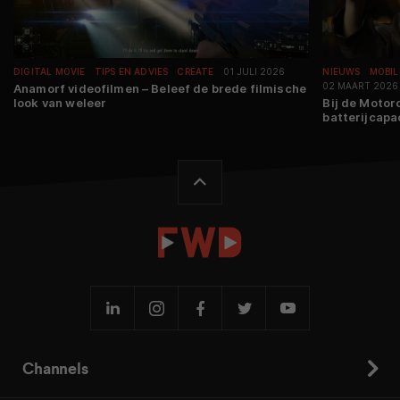
DIGITAL MOVIE
TIPS EN ADVIES
CREATE
01 JULI 2026
NIEUWS
MOBIL
02 MAART 2026
Anamorf videofilmen – Beleef de brede filmische
look van weleer
Bij de Motoro
batterijcapa
Channels