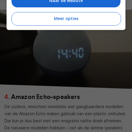
Naar de website
Meer opties
Amazon Echo-speakers
De oudere, misschien inmiddels wat gangbaardere modellen
van de Amazon Echo maken gebruik van een plastic omhulsel.
Die kun je dus best met een enigszins natte doek afnemen.
De nieuwere modellen hebben – net als de slimme speakers