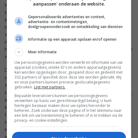
aanpassen' onderaan de website.
speakers. De buitenkant van de HomePod bestaat niet uit
stof, maar uit gaasweefsel. Daardoor kan het geen kwaad
Gepersonaliseerde advertenties en content,
een vochtig doekje te gebruiken om het omhulsel schoon te
advertentie- en contentmetingen,
doelgroepenonderzoek en ontwikkeling van diensten
maken. Op zijn eigen website geeft Apple precies aan wat
voor soort doekjes je kunt gebruiken. Waar het op neerkomt
Informatie op een apparaat opslaan en/of openen
is dat je standaard schoonmaakdoekjes kunt inzetten voor
het schoonmaakwerk. Uiteraard moet je niet té hardhandig te
Meer informatie
werk gaan, dat is nooit goed.
Uw persoonsgegevens worden verwerkt en informatie van uw
apparaat (cookies, unieke ID's en andere apparaatgegevens)
De doeken of doekjes die je gebruikt kunnen overigens niet
kan worden opgeslagen door, geopend door en gedeeld met
332 partners of specifiek door deze site worden gebruikt. Wij
supervochtig zijn. Gebruik je dus een theedoek met water,
en onze partners kunnen precieze geolocatiegegevens
zorg ervoor dat die niet nadruppelt. Houd allebei de slimme
gebruiken.
Lijst met partners.
speakers ook ver bij een kraan of andere waterbron vandaan,
Bepaalde leveranciers kunnen uw persoonsgegevens
aangezien ze niet waterdicht zijn. Verder raadt Apple aan om
verwerken op basis van gerechtvaardigd belang. U kunt
hiertegen bezwaar maken door uw opties hieronder te
een droge doek te gebruiken in de meeste gevallen en om
beheren. Zoek onderaan deze pagina of in het sitemenu naar
tot slot géén bijtende stoffen te gebruiken (die je veelal in
een link om uw toestemming te beheren of in te trekken via de
privacy- en cookie-instellingen.
schoonmaakproducten aantreft). Zorg er daarnaast voor dat
er geen vocht in één van de openingen terechtkomt,
aangezien dat funest kan zijn.