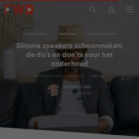
TIPS EN ADVIES
SMARTHOME
BEELD EN GELUID
Slimme speakers schoonmaken:
de do’s en don’ts voor het
onderhoud
15 AUGUSTUS 2021
5 MINUTEN
0 REACTIES
GESCHREVEN DOOR
WESLEY AKKERMAN