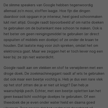
De slimme speakers van Google hebben tegenwoordig
allemaal zo’n mooi, stoffen laagje. Hoe fijn die dingen
daardoor ook opgaan in je interieur, heel goed schoonmaken
lukt niet altijd. Google raadt bijvoorbeeld af om natte doeken
te gebruiken om de buitenkant mee schoon te maken. Ook is
het beter om geen reinigingsmiddel te gebruiken (er direct
opspuiten of middels een doekje) of ze onder de kraan te
houden. Dat laatste mag voor zich spreken, omdat het om
elektronica gaat. Maar we zeggen het er toch liever nog een
keer bij: ze zijn niet waterdicht.
Google raadt aan om vlekken en stof te verwijderen met een
droge doek. De zoekmachinegigant raadt af iets te gebruiken
dat ook maar een beetje vochtig is. Heb je dus een nare vlek
op het stof zitten die je er niet uit krijgt? Dan heb je
waarschijnlijk pech. Echter, met een beetje opletten kan het
geen kwaad licht vochtige doekjes te gebruiken. Of een
theedoek die je even onder water hield en daarna goed