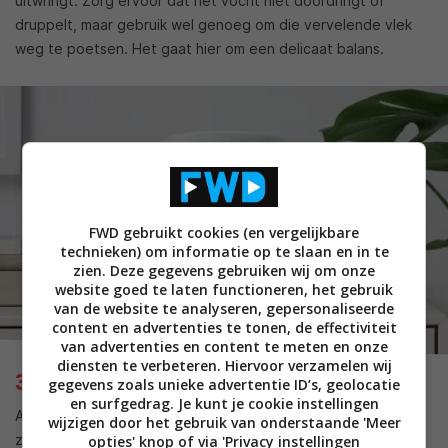
uitwringt. Zorg ervoor dat het vocht niet doordringt of
druppelt, maar gebruik wel genoeg om die vervelende vlek
weg te poetsen. Het gaat hier om een delicaat balans.
FWD gebruikt cookies (en vergelijkbare
technieken) om informatie op te slaan en in te
zien. Deze gegevens gebruiken wij om onze
website goed te laten functioneren, het gebruik
van de website te analyseren, gepersonaliseerde
content en advertenties te tonen, de effectiviteit
van advertenties en content te meten en onze
diensten te verbeteren. Hiervoor verzamelen wij
Apple HomePod en HomePod Mini
gegevens zoals unieke advertentie ID’s, geolocatie
en surfgedrag. Je kunt je cookie instellingen
Apple is de enige fabrikant
die schoonmaakinstructies
op
wijzigen door het gebruik van onderstaande 'Meer
zijn eigen website heeft achtergelaten voor zijn slimme
opties' knop of via 'Privacy instellingen