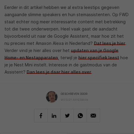
Eerder in dit artikel hebben we al extra leestips gegeven
aangaande slimme speakers en hun stemassistenten. Op FWD
staat echter nog meer interessante content met betrekking
tot die twee onderwerpen. Heel vaak gaat de aandacht
bijvoorbeeld uit naar de Google Assistent, maar hoe zit het
nu precies met Amaxon Alexa in Nederland?
Dat lees je hier
.
Verder vind je hier alles over het
updaten van je Google
Home- en Nestapparaten
, terwijl je
hier specifiek leest
hoe
je je Nest Mini instelt. Interesse in de gastmodus van de
Assistent?
Dan lees je daar hier alles over
.
GESCHREVEN DOOR
WESLEY AKKERMAN