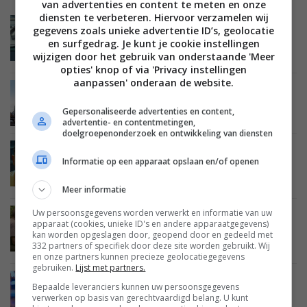
van advertenties en content te meten en onze
diensten te verbeteren. Hiervoor verzamelen wij
TIPS EN ADVIES
ENTERTAINMENT
FILMS EN SERIES
gegevens zoals unieke advertentie ID’s, geolocatie
15 MEI 2026
en surfgedrag. Je kunt je cookie instellingen
Streamingtips #20 – The Punisher, Liftoff en
wijzigen door het gebruik van onderstaande 'Meer
meer
opties' knop of via 'Privacy instellingen
aanpassen' onderaan de website.
TIPS EN ADVIES
ENTERTAINMENT
FILMS EN SERIES
08 MEI 2026
Gepersonaliseerde advertenties en content,
Streamingtips #19 – Gary, OCEAN en Twisters
advertentie- en contentmetingen,
doelgroepenonderzoek en ontwikkeling van diensten
TIPS EN ADVIES
ENTERTAINMENT
FILMS EN SERIES
Informatie op een apparaat opslaan en/of openen
01 MEI 2026
Streamingtips #18 – Queer, Jachtseizoen en
meer
Meer informatie
Uw persoonsgegevens worden verwerkt en informatie van uw
TIPS EN ADVIES
ENTERTAINMENT
FILMS EN SERIES
apparaat (cookies, unieke ID's en andere apparaatgegevens)
24 APRIL 2026
kan worden opgeslagen door, geopend door en gedeeld met
Streamingtips #17 – Apex, Downton Abbey, 28
332 partners of specifiek door deze site worden gebruikt. Wij
Years Later en meer
en onze partners kunnen precieze geolocatiegegevens
gebruiken.
Lijst met partners.
TIPS EN ADVIES
ENTERTAINMENT
FILMS EN SERIES
Bepaalde leveranciers kunnen uw persoonsgegevens
17 APRIL 2026
verwerken op basis van gerechtvaardigd belang. U kunt
Streamingtips #16 – Hacks, Euphoria, Beef en