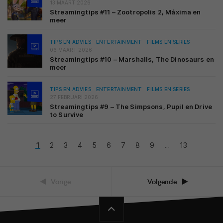
13 MAART 2026
Streamingtips #11 – Zootropolis 2, Máxima en
meer
TIPS EN ADVIES
ENTERTAINMENT
FILMS EN SERIES
06 MAART 2026
Streamingtips #10 – Marshalls, The Dinosaurs en
meer
TIPS EN ADVIES
ENTERTAINMENT
FILMS EN SERIES
27 FEBRUARI 2026
Streamingtips #9 – The Simpsons, Pupil en Drive
to Survive
1
2
3
4
5
6
7
8
9
…
13
Vorige
Volgende