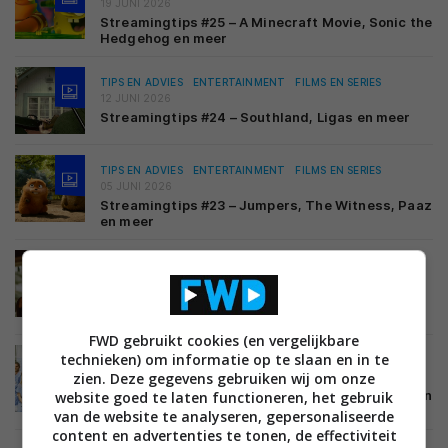
19 JUNI 2026
Streamingtips #25 – A Minecraft Movie, Sonic the
Hedgehog en meer
TIPS EN ADVIES
ENTERTAINMENT
FILMS EN SERIES
12 JUNI 2026
Streamingtips #24 – Southland, Ligas en meer
TIPS EN ADVIES
ENTERTAINMENT
FILMS EN SERIES
05 JUNI 2026
Streamingtips #23 – Jumpers, The Witness, Paaz
en meer
TIPS EN ADVIES
ENTERTAINMENT
FILMS EN SERIES
29 MEI 2026
Streamingtips #22 – Bugonia, Spider-Noir en
Shelter
FWD gebruikt cookies (en vergelijkbare
technieken) om informatie op te slaan en in te
TIPS EN ADVIES
ENTERTAINMENT
FILMS EN SERIES
zien. Deze gegevens gebruiken wij om onze
22 MEI 2026
Streamingtips #21 – Kylie, Kneecap, The Bride! en
website goed te laten functioneren, het gebruik
meer
van de website te analyseren, gepersonaliseerde
content en advertenties te tonen, de effectiviteit