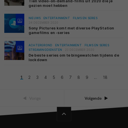
Tien video-on-demand-films uit 2020 die je
gezien moet hebben
NIEUWS
ENTERTAINMENT
FILMS EN SERIES
24 DECEMBER 2020
Sony Pictures komt met diverse PlayStation
gamefilms en -series
ACHTERGROND
ENTERTAINMENT
FILMS EN SERIES
STREAMINGDIENSTEN
23 DECEMBER 2020
De beste series om te bingewatchen tijdens de
lockdown
1
2
3
4
5
6
7
8
9
…
18
Vorige
Volgende