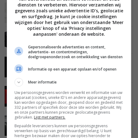
diensten te verbeteren. Hiervoor verzamelen wij
ACHTERGROND
ENTERTAINMENT
GADGETS
18 JULI 2021
gegevens zoals unieke advertentie ID’s, geolocatie
Vijf redenen om een Google Chromecast te
en surfgedrag. Je kunt je cookie instellingen
nemen
wijzigen door het gebruik van onderstaande 'Meer
opties' knop of via 'Privacy instellingen
aanpassen' onderaan de website.
MUSIC EMOTION
AUDIO
13 JULI 2021
Review: AURALiC Aries G1 wireless streaming
transporter
Gepersonaliseerde advertenties en content,
advertentie- en contentmetingen,
doelgroepenonderzoek en ontwikkeling van diensten
ACHTERGROND
ENTERTAINMENT
STREAMINGDIENSTEN
03 JULI 2021
Informatie op een apparaat opslaan en/of openen
Netflix over 10 jaar – Zo zien streamingdiensten
er straks uit
Meer informatie
NIEUWS
ENTERTAINMENT
STREAMINGDIENSTEN
Uw persoonsgegevens worden verwerkt en informatie van uw
22 MEI 2021
apparaat (cookies, unieke ID's en andere apparaatgegevens)
Netflix toont interesse in games: Netflix Games
kan worden opgeslagen door, geopend door en gedeeld met
mogelijk een nieuwe tak
332 partners of specifiek door deze site worden gebruikt. Wij
en onze partners kunnen precieze geolocatiegegevens
gebruiken.
Lijst met partners.
NIEUWS
AUDIO
ACCESSOIRES
STREAMINGDIENSTEN
13 APRIL 2021
Bepaalde leveranciers kunnen uw persoonsgegevens
verwerken op basis van gerechtvaardigd belang. U kunt
Car Thing is de nieuwe auto-gadget van
hiertegen bezwaar maken door uw opties hieronder te
streamingdienst Spotify