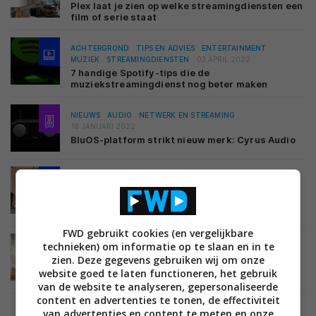
Plex laat je zien op welke streamingdiensten een
film of serie staat
ACHTERGROND
TIPS EN ADVIES
ENTERTAINMENT
MUZIEK
STREAMINGDIENSTEN
03 APRIL 2022
7 handige Spotify-tips die de
muziekstreamingdienst nog beter maken
NIEUWS
AUDIO
NETWERK EN STREAMING
18 JANUARI 2022
BluOS-platform strikt nieuw merk: Cyrus Audio
NIEUWS
ENTERTAINMENT
STREAMINGDIENSTEN
10 DECEMBER 2021
VRT komt met tv-app voor zijn streamingdienst
VRT NU
FWD gebruikt cookies (en vergelijkbare
technieken) om informatie op te slaan en in te
ACHTERGROND
ENTERTAINMENT
FILMS EN SERIES
31 OKTOBER 2021
zien. Deze gegevens gebruiken wij om onze
10 geweldige familiefilms voor een druilerige
website goed te laten functioneren, het gebruik
herfstdag
van de website te analyseren, gepersonaliseerde
content en advertenties te tonen, de effectiviteit
van advertenties en content te meten en onze