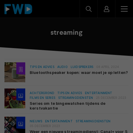
streaming
TIPS EN ADVIES
AUDIO
LUIDSPREKERS
08 APRIL 2024
Bluetoothspeaker kopen: waar moet je op letten?
ACHTERGROND
TIPS EN ADVIES
ENTERTAINMENT
FILMS EN SERIES
STREAMINGDIENSTEN
25 DECEMBER 2023
Series om te bingewatchen tijdens de
kerstvakantie
NIEUWS
ENTERTAINMENT
STREAMINGDIENSTEN
05 DECEMBER 2023
Weer een nieuwe streamingdienst: Canal+ voor 5