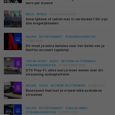
euro per maand
BEELD
MOBILE
10 AUGUSTUS 2023
Smartphone of tablet met tv verbinden? Dit zijn
alle mogelijkheden
NIEUWS
ENTERTAINMENT
STREAMINGDIENSTEN
24 MEI 2023
Dit moet je extra betalen voor het delen van je
Netflix-account (update)
TIPS EN ADVIES
AUDIO
NETWERK EN STREAMING
STREAMINGDIENSTEN
09 SEPTEMBER 2022
DTS Play-Fi: alles wat je moet weten over dit
streaming audioplatform
NIEUWS
AUDIO
NETWERK EN STREAMING
06 MEI 2022
Bluesound Hub laat je vrijwel elke audiobron
streamen
NIEUWS
ENTERTAINMENT
FILMS EN SERIES
STREAMINGDIENSTEN
06 APRIL 2022