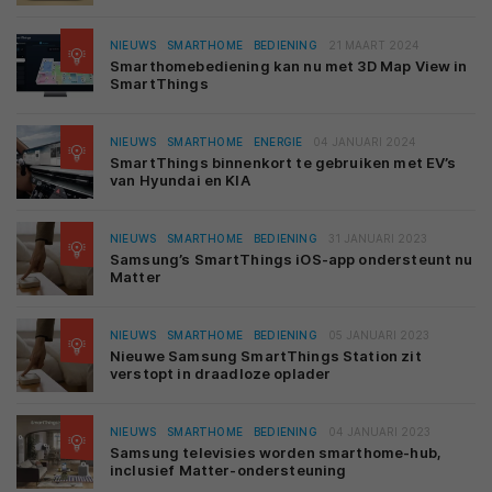
NIEUWS
SMARTHOME
BEDIENING
21 MAART 2024
Smarthomebediening kan nu met 3D Map View in
SmartThings
NIEUWS
SMARTHOME
ENERGIE
04 JANUARI 2024
SmartThings binnenkort te gebruiken met EV’s
van Hyundai en KIA
NIEUWS
SMARTHOME
BEDIENING
31 JANUARI 2023
Samsung’s SmartThings iOS-app ondersteunt nu
Matter
NIEUWS
SMARTHOME
BEDIENING
05 JANUARI 2023
Nieuwe Samsung SmartThings Station zit
verstopt in draadloze oplader
NIEUWS
SMARTHOME
BEDIENING
04 JANUARI 2023
Samsung televisies worden smarthome-hub,
inclusief Matter-ondersteuning