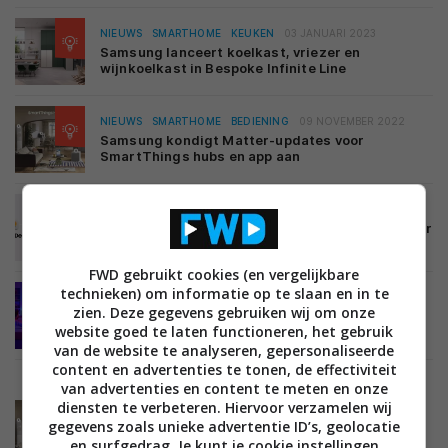
NIEUWS
SMARTHOME
KEUKEN
03 JANUARI 2023
Samsung lanceert koelkast, vriezer en
wijnkoelkast in Bespoke Infinite Line
NIEUWS
SMARTHOME
BEDIENING
09 NOVEMBER 2022
Samsung kondigt Matter-updates voor
SmartThings hubs en app aan
NIEUWS
SMARTHOME
BEDIENING
14 OKTOBER 2022
SmartThings en Google werken nauw samen voor
Matter-ondersteuning
FWD gebruikt cookies (en vergelijkbare
technieken) om informatie op te slaan en in te
NIEUWS
BEELD
LCD LED TV'S
07 JULI 2022
zien. Deze gegevens gebruiken wij om onze
‘Samsung TV’s krijgen ondersteuning voor
website goed te laten functioneren, het gebruik
Philips Hue Sync’
van de website te analyseren, gepersonaliseerde
content en advertenties te tonen, de effectiviteit
van advertenties en content te meten en onze
diensten te verbeteren. Hiervoor verzamelen wij
NIEUWS
SMARTHOME
BEDIENING
gegevens zoals unieke advertentie ID’s, geolocatie
HUISHOUDELIJKE APPARATEN
23 JUNI 2022
en surfgedrag. Je kunt je cookie instellingen