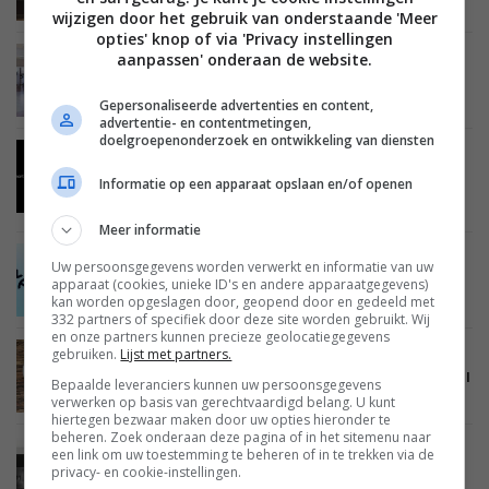
Samsung introduceert SmartThings Home Life
wijzigen door het gebruik van onderstaande 'Meer
opties' knop of via 'Privacy instellingen
aanpassen' onderaan de website.
TIPS EN ADVIES
SMARTHOME
ALGEMEEN
28 FEBRUARI 2022
Wat voor soort smart home-producten zijn er?
Gepersonaliseerde advertenties en content,
advertentie- en contentmetingen,
doelgroepenonderzoek en ontwikkeling van diensten
NIEUWS
SMARTHOME
ALGEMEEN
BEDIENING
05 JANUARI 2022
Informatie op een apparaat opslaan en/of openen
Samsung gaat SmartThings-hub inbouwen in
tv’s, monitoren en koelkasten
Meer informatie
NIEUWS
SMARTHOME
BEDIENING
27 OKTOBER 2021
Uw persoonsgegevens worden verwerkt en informatie van uw
Samsung SmartThings gaat Matter
apparaat (cookies, unieke ID's en andere apparaatgegevens)
ondersteunen in het ecosysteem
kan worden opgeslagen door, geopend door en gedeeld met
332 partners of specifiek door deze site worden gebruikt. Wij
en onze partners kunnen precieze geolocatiegegevens
gebruiken.
Lijst met partners.
NIEUWS
SMARTHOME
BEDIENING
20 AUGUSTUS 2021
SmartThings Edge gaat automatiseringen lokaal
Bepaalde leveranciers kunnen uw persoonsgegevens
uitvoeren
verwerken op basis van gerechtvaardigd belang. U kunt
hiertegen bezwaar maken door uw opties hieronder te
beheren. Zoek onderaan deze pagina of in het sitemenu naar
een link om uw toestemming te beheren of in te trekken via de
NIEUWS
SMARTHOME
ENERGIE
15 JULI 2021
privacy- en cookie-instellingen.
Geld besparen op je energierekening met