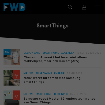
SmartThings
ADV
GESPONSORD
SMARTHOME
ALGEMEEN
13 SEPTEMBER 2025
“Samsung AI maakt het leven niet alleen
makkelijker, maar ook leuker” (ADV)
NIEUWS
SMARTHOME
ENERGIE
28 MEI 2025
tado° werkt nu samen met Samsung
SmartThings
NIEUWS
SMARTHOME
BEDIENING
02 JULI 2024
Samsung voegt Matter 1.2-ondersteuning toe
aan SmartThings