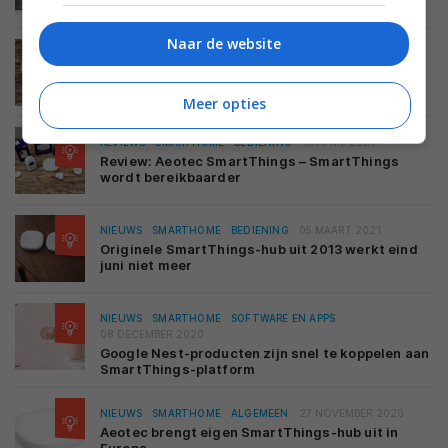
SmartThings Energy
Naar de website
NIEUWS
SMARTHOME
SOFTWARE EN APPS
10 MEI 2021
Samsung SmartThings-app te downloaden voor
Windows 10
Meer opties
REVIEWS
SMARTHOME
BEDIENING
18 APRIL 2021
Review: Aeotec SmartThings – SmartThings
wordt bereikbaarder
NIEUWS
SMARTHOME
BEDIENING
05 MAART 2021
Originele SmartThings-hub uit 2013 werkt eind
juni niet meer
NIEUWS
SMARTHOME
SOFTWARE EN APPS
08 DECEMBER 2020
Google Nest-producten zijn snel te koppelen aan
SmartThings-platform
NIEUWS
SMARTHOME
ALGEMEEN
27 NOVEMBER 2020
Aeotec brengt eigen SmartThings-hub uit in