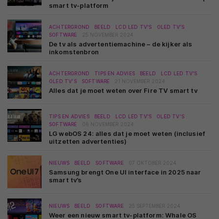
smart tv-platform
ACHTERGROND
BEELD
LCD LED TV'S
OLED TV'S
SOFTWARE
25 NOVEMBER 2024
De tv als advertentiemachine – de kijker als
inkomstenbron
ACHTERGROND
TIPS EN ADVIES
BEELD
LCD LED TV'S
OLED TV'S
SOFTWARE
21 NOVEMBER 2024
Alles dat je moet weten over Fire TV smart tv
TIPS EN ADVIES
BEELD
LCD LED TV'S
OLED TV'S
SOFTWARE
06 NOVEMBER 2024
LG webOS 24: alles dat je moet weten (inclusief
uitzetten advertenties)
NIEUWS
BEELD
SOFTWARE
07 OKTOBER 2024
Samsung brengt One UI interface in 2025 naar
smart tv’s
NIEUWS
BEELD
SOFTWARE
25 SEPTEMBER 2024
Weer een nieuw smart tv-platform: Whale OS