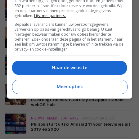
kan worden opgeslagen door, geopend door en gedeeld met
NIEUWS
BEELD
SOFTWARE
15 MAART 2023
332 partners of specifiek door deze site worden gebruikt. Wij
en onze partners kunnen precieze geolocatiegegevens
Android TV ontvangt basale versie van
gebruiken.
gebruikersprofielen
Lijst met partners.
Bepaalde leveranciers kunnen uw persoonsgegevens
verwerken op basis van gerechtvaardigd belang. U kunt
NIEUWS
BEELD
SOFTWARE
08 MAART 2023
hiertegen bezwaar maken door uw opties hieronder te
UHD Alliance: er komt een filmmakermodus voor
beheren. Zoek onderaan deze pagina of in het sitemenu naar
Dolby Vision
een link om uw toestemming te beheren of in te trekken via de
privacy- en cookie-instellingen.
NIEUWS
BEELD
LCD LED TV'S
OLED TV'S
SOFTWARE
08 FEBRUARI 2023
Naar de website
TP Vision ontwikkelt eigen smart tv-platform
voor Philips tv’s
Meer opties
NIEUWS
BEELD
LCD LED TV'S
OLED TV'S
SOFTWARE
03 FEBRUARI 2023
LG brengt HomeKit, AirPlay en Apple TV naar
webOS Hub
NIEUWS
BEELD
SOFTWARE
09 DECEMBER 2022
Philips start uitrol Android 11 voor televisies uit
2019 en 2020