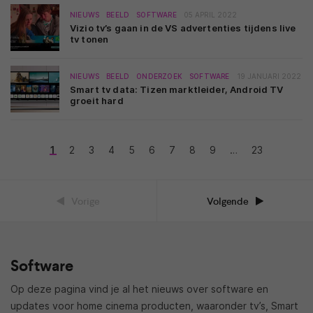
NIEUWS
BEELD
SOFTWARE
05 APRIL 2022
Vizio tv’s gaan in de VS advertenties tijdens live
tv tonen
NIEUWS
BEELD
ONDERZOEK
SOFTWARE
19 JANUARI 2022
Smart tv data: Tizen marktleider, Android TV
groeit hard
1
2
3
4
5
6
7
8
9
…
23
Vorige
Volgende
Software
Op deze pagina vind je al het nieuws over software en
updates voor home cinema producten, waaronder tv’s, Smart