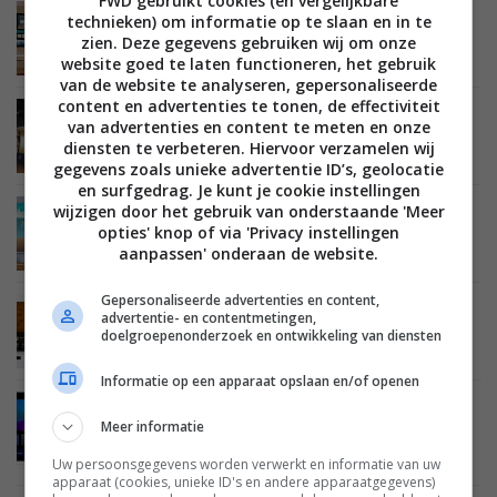
FWD gebruikt cookies (en vergelijkbare
technieken) om informatie op te slaan en in te
NIEUWS
BEELD
SOFTWARE
03 MEI 2024
LG activeert Dolby Atmos voor Apple Music op
zien. Deze gegevens gebruiken wij om onze
smart tv’s
website goed te laten functioneren, het gebruik
van de website te analyseren, gepersonaliseerde
content en advertenties te tonen, de effectiviteit
ACHTERGROND
BEELD
LCD LED TV'S
OLED TV'S
van advertenties en content te meten en onze
SOFTWARE
25 APRIL 2024
diensten te verbeteren. Hiervoor verzamelen wij
Titan OS: de nieuwe troef voor Philips tv’s?
gegevens zoals unieke advertentie ID’s, geolocatie
en surfgedrag. Je kunt je cookie instellingen
wijzigen door het gebruik van onderstaande 'Meer
NIEUWS
BEELD
SOFTWARE
05 SEPTEMBER 2023
opties' knop of via 'Privacy instellingen
Panasonic neemt afscheid van My Home Screen
en kiest voor Fire OS
aanpassen' onderaan de website.
Gepersonaliseerde advertenties en content,
NIEUWS
BEELD
MEDIASPELERS
SOFTWARE
06 JUNI 2023
advertentie- en contentmetingen,
Apple lanceert tvOS 17 met FaceTime
doelgroepenonderzoek en ontwikkeling van diensten
Informatie op een apparaat opslaan en/of openen
ACHTERGROND
TIPS EN ADVIES
BEELD
LCD LED TV'S
Meer informatie
OLED TV'S
SOFTWARE
25 APRIL 2023
LG webOS 23: alles dat je moet weten over het
Uw persoonsgegevens worden verwerkt en informatie van uw
smart tv-platform van LG
apparaat (cookies, unieke ID's en andere apparaatgegevens)