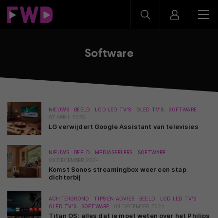
Software
NIEUWS
BEELD
LCD LED TV'S
OLED TV'S
SOFTWARE
07 APRIL 2025
LG verwijdert Google Assistant van televisies
NIEUWS
BEELD
MEDIASPELERS
SOFTWARE
09 DECEMBER 2024
Komst Sonos streamingbox weer een stap
dichterbij
ACHTERGROND
TIPS EN ADVIES
BEELD
LCD LED TV'S
OLED TV'S
SOFTWARE
04 DECEMBER 2024
Titan OS: alles dat je moet weten over het Philips