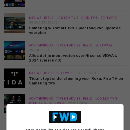
NIEUWS
BEELD
LCD LED TV'S
OLED TV'S
SOFTWARE
26 AUGUSTUS 2024
Samsung wil smart tv’s 7 jaar lang van updates
voorzien
ACHTERGROND
TIPS EN ADVIES
BEELD
SOFTWARE
29 JULI 2024
Alles dat je moet weten over Hisense VIDAA U
2024 (versie 7.6)
NIEUWS
BEELD
SOFTWARE
01 JULI 2024
Tidal stopt ondersteuning voor Roku, Fire TV en
Samsung tv’s
ACHTERGROND
TIPS EN ADVIES
BEELD
LCD LED TV'S
OLED TV'S
SOFTWARE
22 MEI 2024
Samsung Smart Hub 2024 (Tizen 8): alles dat je
moet weten