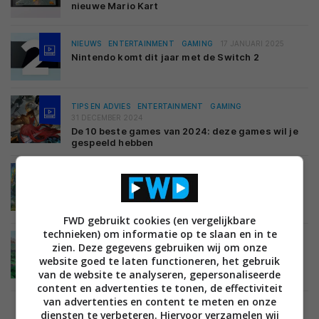
nieuwe Mario Kart
NIEUWS
ENTERTAINMENT
GAMING
17 JANUARI 2025
Nintendo komt dit jaar met de Switch 2
TIPS EN ADVIES
ENTERTAINMENT
GAMING
31 DECEMBER 2024
De 10 beste games van 2024: deze games wil je
gespeeld hebben
TIPS EN ADVIES
ENTERTAINMENT
GAMING
22 DECEMBER 2024
Beste games van dit moment – deel 34 (winter
2024 / 2025)
FWD gebruikt cookies (en vergelijkbare
technieken) om informatie op te slaan en in te
TIPS EN ADVIES
ENTERTAINMENT
GAMING
zien. Deze gegevens gebruiken wij om onze
06 OKTOBER 2024
website goed te laten functioneren, het gebruik
Beste games van dit moment – deel 33 (herfst
van de website te analyseren, gepersonaliseerde
2024)
content en advertenties te tonen, de effectiviteit
van advertenties en content te meten en onze
diensten te verbeteren. Hiervoor verzamelen wij