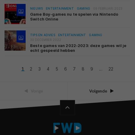
NIEUWS
ENTERTAINMENT
GAMING
09 FEBRUARI 2023
Game Boy-games nu te spelen via Nintendo
Switch Online
TIPS EN ADVIES
ENTERTAINMENT
GAMING
30 DECEMBER 2022
Beste games van 2022-2023: deze games wil je
echt gespeeld hebben
1
2
3
4
5
6
7
8
9
…
22
Vorige
Volgende