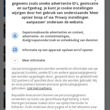
gegevens zoals unieke advertentie ID’s, geolocatie
TIPS EN ADVIES
ENTERTAINMENT
GAMING
14 JULI 2024
en surfgedrag. Je kunt je cookie instellingen
Beste games van dit moment – deel 32 (zomer
wijzigen door het gebruik van onderstaande 'Meer
2024)
opties' knop of via 'Privacy instellingen
aanpassen' onderaan de website.
TIPS EN ADVIES
ENTERTAINMENT
GAMING
30 MAART 2024
Gepersonaliseerde advertenties en content,
Beste games van dit moment – deel 31 (lente
advertentie- en contentmetingen,
2024)
doelgroepenonderzoek en ontwikkeling van diensten
TIPS EN ADVIES
ENTERTAINMENT
GAMING
Informatie op een apparaat opslaan en/of openen
30 DECEMBER 2023
De 10 beste games van 2023: deze games wil je
Meer informatie
gespeeld hebben
Uw persoonsgegevens worden verwerkt en informatie van uw
apparaat (cookies, unieke ID's en andere apparaatgegevens)
TIPS EN ADVIES
ENTERTAINMENT
GAMING
kan worden opgeslagen door, geopend door en gedeeld met
23 DECEMBER 2023
332 partners of specifiek door deze site worden gebruikt. Wij
Beste games van dit moment – deel 30 (winter
en onze partners kunnen precieze geolocatiegegevens
2023-2024)
gebruiken.
Lijst met partners.
Bepaalde leveranciers kunnen uw persoonsgegevens
TIPS EN ADVIES
ENTERTAINMENT
GAMING
verwerken op basis van gerechtvaardigd belang. U kunt
01 OKTOBER 2023
hiertegen bezwaar maken door uw opties hieronder te
Beste games van dit moment – deel 29 (herfst
beheren. Zoek onderaan deze pagina of in het sitemenu naar
2023)