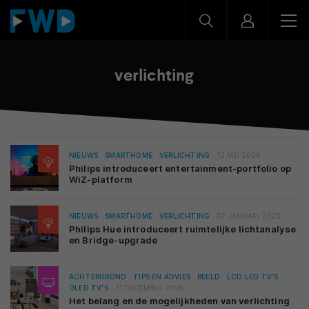
verlichting
NIEUWS
SMARTHOME
VERLICHTING
12 MEI 2026
Philips introduceert entertainment-portfolio op
WiZ-platform
NIEUWS
SMARTHOME
VERLICHTING
07 JANUARI 2026
Philips Hue introduceert ruimtelijke lichtanalyse
en Bridge-upgrade
ACHTERGROND
TIPS EN ADVIES
BEELD
LCD LED TV'S
OLED TV'S
11 DECEMBER 2025
Het belang en de mogelijkheden van verlichting