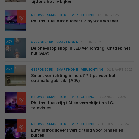
tijdens het tv kijken
NIEUWS
SMARTHOME
VERLICHTING
17 JUNI 2025
Philips Hue introduceert Play wall washer
ADV
GESPONSORD
SMARTHOME
10 JUNI 2025
Dé one-stop shop in LED verlichting, Ontdek het
nu! (ADV)
ADV
GESPONSORD
SMARTHOME
VERLICHTING
02 MAART 2025
Smart verlichting in huis? 7 tips voor het
optimale gebruik! (ADV)
NIEUWS
SMARTHOME
VERLICHTING
07 JANUARI 2025
Philips Hue krijgt AI en verschijnt op LG-
televisies
NIEUWS
SMARTHOME
VERLICHTING
21 DECEMBER 2024
Eufy introduceert verlichting voor binnen en
buiten