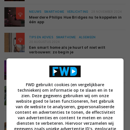
NIEUWS
SMARTHOME
VERLICHTING
28 NOVEMBER 2024
Meerdere Philips Hue Bridges nu te koppelen in
één app
TIPS EN ADVIES
SMARTHOME
ALGEMEEN
20 AUGUSTUS 2024
Een smart home als je huurt of niet wilt
verbouwen: zo begin je
NIEUWS
SMARTHOME
VERLICHTING
25 JUNI 2024
WiZ introduceert nieuwe led-strips en
lichtslinger
FWD gebruikt cookies (en vergelijkbare
technieken) om informatie op te slaan en in te
TIPS EN ADVIES
SMARTHOME
VERLICHTING
zien. Deze gegevens gebruiken wij om onze
26 JANUARI 2024
Slimme lampen: alles over kleurtemperatuur,
website goed te laten functioneren, het gebruik
fitting en design
van de website te analyseren, gepersonaliseerde
content en advertenties te tonen, de effectiviteit
van advertenties en content te meten en onze
diensten te verbeteren. Hiervoor verzamelen wij
NIEUWS
CREATE
ACCESSOIRES
03 JULI 2023
gegevens zoals unieke advertentie ID’s, geolocatie