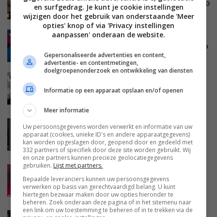
SmallRig lanceert nieuwe hoogwaardige COB LED
en surfgedrag. Je kunt je cookie instellingen
verlichting voor het hogere segment
wijzigen door het gebruik van onderstaande 'Meer
opties' knop of via 'Privacy instellingen
aanpassen' onderaan de website.
NIEUWS
SMARTHOME
VERLICHTING
15 JUNI 2023
WiZ lanceert nieuwe producten, waaronder Neon
flex lichtstrip en tuinpaal
Gepersonaliseerde advertenties en content,
advertentie- en contentmetingen,
doelgroepenonderzoek en ontwikkeling van diensten
ACHTERGROND
DIGITAL MOVIE
CREATE
ACCESSOIRES
FILMCAMERA'S
20 FEBRUARI 2023
Informatie op een apparaat opslaan en/of openen
Verlichting bij video – Van een sprankje licht tot
een briljant beeld
Meer informatie
Uw persoonsgegevens worden verwerkt en informatie van uw
NIEUWS
SMARTHOME
VEILIGHEID EN BEVEILIGING
apparaat (cookies, unieke ID's en andere apparaatgegevens)
11 OKTOBER 2022
kan worden opgeslagen door, geopend door en gedeeld met
AJAX Systems zet in op eigen smarthome met
332 partners of specifiek door deze site worden gebruikt. Wij
verlichting en luchtkwaliteit
en onze partners kunnen precieze geolocatiegegevens
gebruiken.
Lijst met partners.
ACHTERGROND
TIPS EN ADVIES
SMARTHOME
Bepaalde leveranciers kunnen uw persoonsgegevens
VERLICHTING
27 FEBRUARI 2022
verwerken op basis van gerechtvaardigd belang. U kunt
Vijf goede plekken waar (slimme) ledstrips tot
hiertegen bezwaar maken door uw opties hieronder te
hun recht komen
beheren. Zoek onderaan deze pagina of in het sitemenu naar
een link om uw toestemming te beheren of in te trekken via de