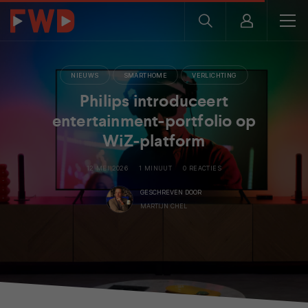
NIEUWS
SMARTHOME
VERLICHTING
Philips introduceert
entertainment-portfolio op
WiZ-platform
12 MEI 2026
1 MINUUT
0 REACTIES
GESCHREVEN DOOR
MARTIJN CHEL