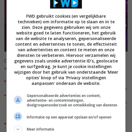
FWD gebruikt cookies (en vergelijkbare
technieken) om informatie op te slaan en in te
zien. Deze gegevens gebruiken wij om onze
website goed te laten functioneren, het gebruik
van de website te analyseren, gepersonaliseerde
content en advertenties te tonen, de effectiviteit
van advertenties en content te meten en onze
diensten te verbeteren. Hiervoor verzamelen wij
gegevens zoals unieke advertentie ID’s, geolocatie
Daarnaast wordt het portfolio vanaf medio juni 2026
en surfgedrag. Je kunt je cookie instellingen
uitgebreid met:
wijzigen door het gebruik van onderstaande 'Meer
opties' knop of via 'Privacy instellingen
Gradient vloerlampen en lichtbalken: Armaturen die
aanpassen' onderaan de website.
vloeiende kleurovergangen op muren kunnen projecteren.
Uitgebreid led-stripassortiment: Flexibele strips
Gepersonaliseerde advertenties en content,
advertentie- en contentmetingen,
(waaronder Neon Flex en RGBIC-varianten) in lengtes van
doelgroepenonderzoek en ontwikkeling van diensten
3 tot 20 meter voor indirecte verlichting langs meubels of
wanden.
Informatie op een apparaat opslaan en/of openen
Squire Lite: Een compacte, multifunctionele tafellamp
Meer informatie
ontworpen voor sfeereffecten op de muur.