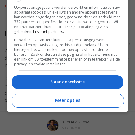
Smart Dial Switch: Een fysieke controller waarmee
Uw persoonsgegevens worden verwerkt en informatie van uw
apparaat (cookies, unieke ID's en andere apparaatgegevens)
gebruikers scènes, helderheid en kleuren handmatig
kan worden opgeslagen door, geopend door en gedeeld met
kunnen aanpassen via een draai- en tikbeweging.
332 partners of specifiek door deze site worden gebruikt. Wij
en onze partners kunnen precieze geolocatiegegevens
gebruiken.
Lijst met partners.
Integratie en beschikbaarheid
Bepaalde leveranciers kunnen uw persoonsgegevens
Omdat de nieuwe apparaten gebruikmaken van de bestaande
verwerken op basis van gerechtvaardigd belang. U kunt
hiertegen bezwaar maken door uw opties hieronder te
WiZ-architectuur, kunnen huidige gebruikers de systemen
beheren. Zoek onderaan deze pagina of in het sitemenu naar
direct integreren in hun actuele installatie via de WiZ-app. De
een link om uw toestemming te beheren of in te trekken via de
privacy- en cookie-instellingen.
installatiewijze via wifi blijft ongewijzigd.
De nieuwe Philips Smart Lighting-producten liggen vanaf
Naar de website
midden juni 2026 in de winkels. Prijzen voor de losse
componenten en de Sync Box-pakketten zijn nog niet
Meer opties
bekendgemaakt.
GESCHREVEN DOOR
MARTIJN CHEL