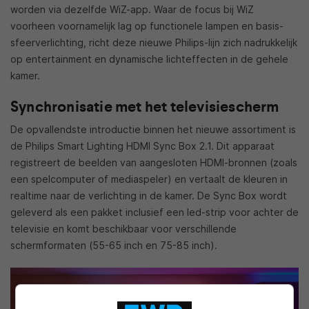
worden via dezelfde WiZ-app. Waar de focus bij WiZ
voorheen voornamelijk lag op functionele lampen en basis-
sfeerverlichting, richt deze nieuwe Philips-lijn zich nadrukkelijk
op entertainment en dynamische lichteffecten in de gehele
kamer.
Synchronisatie met het televisiescherm
De opvallendste introductie binnen het nieuwe assortiment is
de Philips Smart Lighting HDMI Sync Box 2.1. Dit apparaat
registreert de beelden van aangesloten HDMI-bronnen (zoals
een spelcomputer of mediaspeler) en vertaalt de kleuren in
realtime naar de verlichting in de kamer. De Sync Box wordt
geleverd als een pakket inclusief een led-strip voor achter de
televisie en komt beschikbaar voor verschillende
schermformaten (55-65 inch en 75-85 inch).