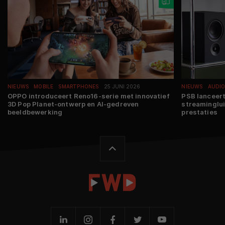
NIEUWS
MOBILE
SMARTPHONES
25 JUNI 2026
NIEUWS
AUDI
OPPO introduceert Reno16-serie met innovatief
PSB lanceert
3D Pop Planet-ontwerp en AI-gedreven
streaminglui
beeldbewerking
prestaties