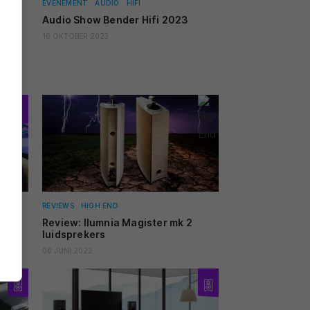
EVENEMENT
AUDIO
HIFI
t
Audio Show Bender Hifi 2023
16 OKTOBER 2023
REVIEWS
HIGH END
Review: Ilumnia Magister mk 2
luidsprekers
08 JUNI 2022