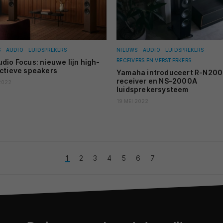
S
AUDIO
LUIDSPREKERS
NIEUWS
AUDIO
LUIDSPREKERS
RECEIVERS EN VERSTERKERS
dio Focus: nieuwe lijn high-
ctieve speakers
Yamaha introduceert R-N20
receiver en NS-2000A
2022
luidsprekersysteem
19 MEI 2022
1
2
3
4
5
6
7