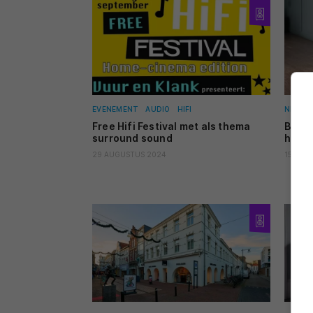
EVENEMENT
AUDIO
HIFI
NIEUW
Free Hifi Festival met als thema
Blok 
surround sound
hifim
29 AUGUSTUS 2024
15 JULI