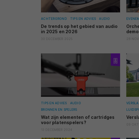
ACHTERGROND
TIPS EN ADVIES
AUDIO
EVENE
De trends op het gebied van audio
Orche
in 2025 en 2026
demo
30 DECEMBER 2025
28 NOV
TIPS EN ADVIES
AUDIO
VERSLA
BRONNEN EN SPELERS
LUIDSP
Wat zijn elementen of cartridges
Versl
voor platenspelers?
09 OKT
13 DECEMBER 2024