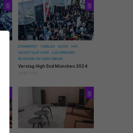
EVENEMENT
VERSLAG
AUDIO
HIFI
HOOFDTELEFOONS
LUIDSPREKERS
RECEIVERS EN VERSTERKERS
Verslag High End München 2024
26 MEI 2024