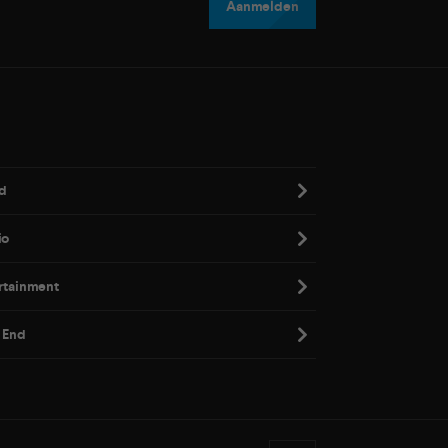
Aanmelden
d
io
rtainment
 End