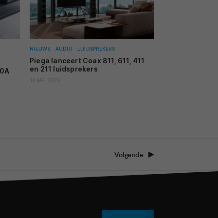
NIEUWS
AUDIO
LUIDSPREKERS
Piega lanceert Coax 811, 611, 411
en 211 luidsprekers
00A
18 MEI 2022
Volgende