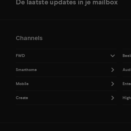
De laatste updates in je mailbox
Channels
FWD
Beel
Smarthome
Aud
Mobile
Ente
Create
High