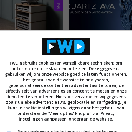
S
AUDIO
ACCESSOIRES
NIEUWS
AUDIO
ALGEMEEN
introduceert Stax 2G
Quartz AV BV en Audio Video
eubilair
Automation BV fuseren
FWD gebruikt cookies (en vergelijkbare technieken) om
 2024
28 MEI 2024
informatie op te slaan en in te zien. Deze gegevens
gebruiken wij om onze website goed te laten functioneren,
het gebruik van de website te analyseren,
gepersonaliseerde content en advertenties te tonen, de
effectiviteit van advertenties en content te meten en onze
diensten te verbeteren. Hiervoor verzamelen wij gegevens
zoals unieke advertentie ID’s, geolocatie en surfgedrag. Je
kunt je cookie instellingen wijzigen door het gebruik van
onderstaande 'Meer opties' knop of via 'Privacy
instellingen aanpassen' onderaan de website.
Gepersonaliseerde advertenties en content, advertentie- en