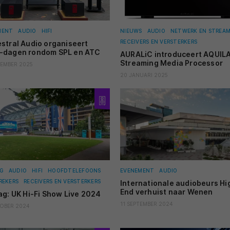
MENT
AUDIO
HIFI
NIEUWS
AUDIO
NETWERK EN STREA
RECEIVERS EN VERSTERKERS
stral Audio organiseert
-dagen rondom SPL en ATC
AURALiC introduceert AQUIL
Streaming Media Processor
EMBER 2025
20 JANUARI 2025
G
AUDIO
HIFI
HOOFDTELEFOONS
EVENEMENT
AUDIO
REKERS
RECEIVERS EN VERSTERKERS
Internationale audiobeurs Hi
End verhuist naar Wenen
ag: UK Hi-Fi Show Live 2024
11 SEPTEMBER 2024
OBER 2024