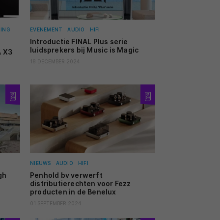
MING
EVENEMENT
AUDIO
HIFI
Introductie FINAL Plus serie
luidsprekers bij Music is Magic
A X3
18 DECEMBER 2024
NIEUWS
AUDIO
HIFI
gh
Penhold bv verwerft
distributierechten voor Fezz
producten in de Benelux
01 SEPTEMBER 2024