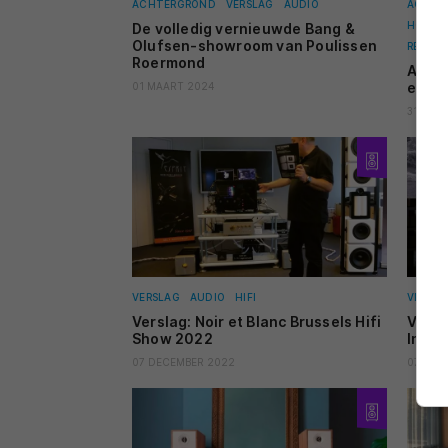
ACHTERGROND
VERSLAG
AUDIO
ACHTE
HOOFD
De volledig vernieuwde Bang &
Olufsen-showroom van Poulissen
RECEIV
Roermond
Audio
en 2
01 MAART 2024
31 DEC
VERSLAG
AUDIO
HIFI
VERSLA
Verslag: Noir et Blanc Brussels Hifi
Versl
Show 2022
Innov
07 DECEMBER 2022
07 DEC