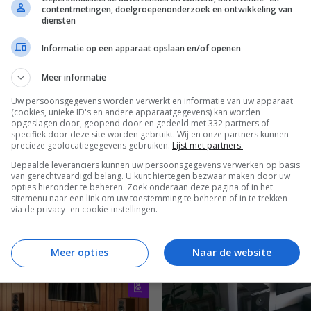
RGROND
AUDIO
HIFI
GESPONSORD
AUDIO
contentmetingen, doelgroepenonderzoek en ontwikkeling van
TELEFOONS
LUIDSPREKERS
4 november bij Poulissen: Aal
diensten
Jouk van den Hul
ERS EN VERSTERKERS
Informatie op een apparaat opslaan en/of openen
: dit zijn de trends van 2023
18 OKTOBER 2023
024
Meer informatie
EMBER 2023
Uw persoonsgegevens worden verwerkt en informatie van uw apparaat
(cookies, unieke ID's en andere apparaatgegevens) kan worden
opgeslagen door, geopend door en gedeeld met 332 partners of
specifiek door deze site worden gebruikt. Wij en onze partners kunnen
precieze geolocatiegegevens gebruiken.
Lijst met partners.
Bepaalde leveranciers kunnen uw persoonsgegevens verwerken op basis
van gerechtvaardigd belang. U kunt hiertegen bezwaar maken door uw
opties hieronder te beheren. Zoek onderaan deze pagina of in het
sitemenu naar een link om uw toestemming te beheren of in te trekken
G
AUDIO
HIFI
VERSLAG
AUDIO
via de privacy- en cookie-instellingen.
ag: New Music High-end
Op zoek naar een hifi-set –
ation 2022
luisteren bij iEar’
Meer opties
Naar de website
EMBER 2022
18 JUNI 2022