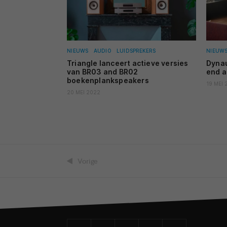
NIEUWS
AUDIO
LUIDSPREKERS
NIEUW
Triangle lanceert actieve versies
Dynau
van BR03 and BR02
end a
boekenplankspeakers
19 MEI 
20 MEI 2022
Vorige