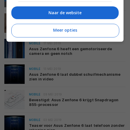
aangekondigde Qualcomm Snapdragon 855 Plus
Naar de website
MOBILE
13 JUNI 2019
Asus komt met 120 Hz-scherm voor Asus ROG
Phone 2
Meer opties
MOBILE
17 MEI 2019
Asus Zenfone 6 heeft een gemotoriseerde
camera en geen notch
MOBILE
13 MEI 2019
Asus Zenfone 6 laat dubbel schuifmechanisme
zien in video
MOBILE
09 MEI 2019
Bevestigd: Asus Zenfone 6 krijgt Snapdragon
855-processor
MOBILE
03 MEI 2019
Teaser voor Asus Zenfone 6 laat telefoon zonder