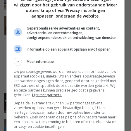
Asus ZenBeam Latte is een compacte projector
wijzigen door het gebruik van onderstaande 'Meer
en bluetoothspeaker
opties' knop of via 'Privacy instellingen
aanpassen' onderaan de website.
MOBILE
26 FEBRUARI 2020
Volgende Asus ROG Phone komt met drie
Gepersonaliseerde advertenties en content,
maanden Google Stadia
advertentie- en contentmetingen,
doelgroepenonderzoek en ontwikkeling van diensten
MOBILE
21 FEBRUARI 2020
Informatie op een apparaat opslaan en/of openen
Gamestreamingdienst Stadia standaard op ROG
Phone III
Meer informatie
Uw persoonsgegevens worden verwerkt en informatie van uw
MOBILE
04 SEPTEMBER 2019
apparaat (cookies, unieke ID's en andere apparaatgegevens)
Asus ROG Phone 2 krijgt Ultimate Edition met
kan worden opgeslagen door, geopend door en gedeeld met
betere specificaties
332 partners of specifiek door deze site worden gebruikt. Wij
en onze partners kunnen precieze geolocatiegegevens
gebruiken.
Lijst met partners.
MOBILE
22 JULI 2019
Bepaalde leveranciers kunnen uw persoonsgegevens
Asus ROG Phone 2 specificaties bekend:
verwerken op basis van gerechtvaardigd belang. U kunt
krachtigste smartphone van dit moment
hiertegen bezwaar maken door uw opties hieronder te
beheren. Zoek onderaan deze pagina of in het sitemenu naar
een link om uw toestemming te beheren of in te trekken via de
MOBILE
16 JULI 2019
privacy- en cookie-instellingen.
Asus ROG Phone 2 maakt gebruik van