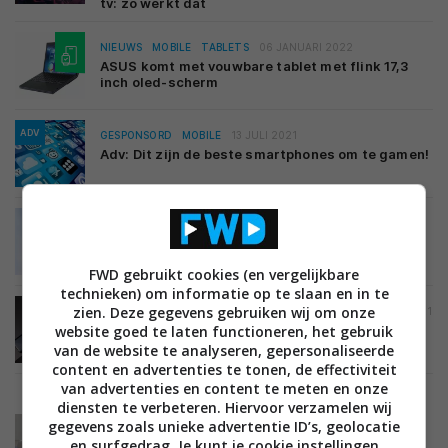
tv: zo werkt dat
NIEUWS
MOBILE
TABLETS
06 JANUARI 2022
ASUS komt met vouwbare tablet met flink 17,3
inch oled-scherm
ADV
GESPONSORD
MOBILE
13 JULI 2021
Adv: Dit zijn de beste smartphones om te gamen!
NIEUWS
MOBILE
ANDROID
SMARTPHONES
13 MEI 2021
Asus presenteert compacte Zenfone 8 en
Zenfone 8 Flip met draaicamera
FWD gebruikt cookies (en vergelijkbare
technieken) om informatie op te slaan en in te
zien. Deze gegevens gebruiken wij om onze
NIEUWS
MOBILE
ANDROID
SMARTPHONES
10 MAART 2021
website goed te laten functioneren, het gebruik
Asus komt met gaming smartphones ROG Phone
5-serie
van de website te analyseren, gepersonaliseerde
content en advertenties te tonen, de effectiviteit
van advertenties en content te meten en onze
diensten te verbeteren. Hiervoor verzamelen wij
gegevens zoals unieke advertentie ID’s, geolocatie
NIEUWS
BEELD
PROJECTORS
14 JANUARI 2021
en surfgedrag. Je kunt je cookie instellingen