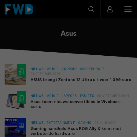
Asus
NIEUWS
MOBILE
ANDROID
SMARTPHONES
06 FEBRUARI 2025
ASUS brengt Zenfone 12 Ultra uit voor 1.099 euro
NIEUWS
MOBILE
LAPTOPS
TABLETS
05 SEPTEMBER 2024
Asus toont nieuwe convertibles in Vivobook-
serie
NIEUWS
ENTERTAINMENT
GAMING
03 JUNI 2024
Gaming handheld Asus ROG Ally X komt met
verbeterde hardware