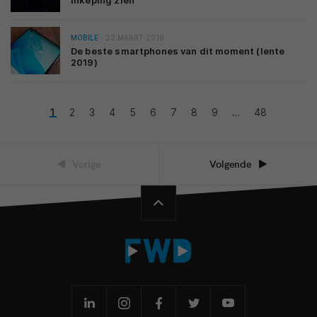
inkeping zien
MOBILE
22 MAART 2019
De beste smartphones van dit moment (lente
2019)
1
2
3
4
5
6
7
8
9
…
48
Vorige
Volgende