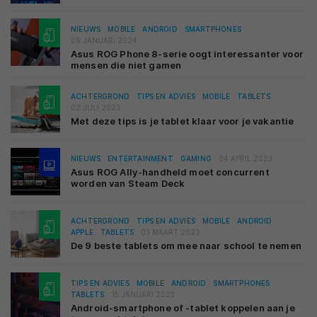
NIEUWS
MOBILE
ANDROID
SMARTPHONES
09 JANUARI 2024
Asus ROG Phone 8-serie oogt interessanter voor
mensen die niet gamen
ACHTERGROND
TIPS EN ADVIES
MOBILE
TABLETS
02 JULI 2023
Met deze tips is je tablet klaar voor je vakantie
NIEUWS
ENTERTAINMENT
GAMING
04 APRIL 2023
Asus ROG Ally-handheld moet concurrent
worden van Steam Deck
ACHTERGROND
TIPS EN ADVIES
MOBILE
ANDROID
APPLE
TABLETS
03 MAART 2023
De 9 beste tablets om mee naar school te nemen
TIPS EN ADVIES
MOBILE
ANDROID
SMARTPHONES
TABLETS
15 JANUARI 2023
Android-smartphone of -tablet koppelen aan je