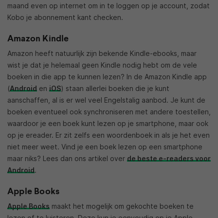
maand even op internet om in te loggen op je account, zodat
Kobo je abonnement kant checken.
Amazon Kindle
Amazon heeft natuurlijk zijn bekende Kindle-ebooks, maar
wist je dat je helemaal geen Kindle nodig hebt om de vele
boeken in die app te kunnen lezen? In de Amazon Kindle app
(
Android
en
iOS
) staan allerlei boeken die je kunt
aanschaffen, al is er wel veel Engelstalig aanbod. Je kunt de
boeken eventueel ook synchroniseren met andere toestellen,
waardoor je een boek kunt lezen op je smartphone, maar ook
op je ereader. Er zit zelfs een woordenboek in als je het even
niet meer weet. Vind je een boek lezen op een smartphone
maar niks? Lees dan ons artikel over
de beste e-readers voor
Android
.
Apple Books
Apple Books
maakt het mogelijk om gekochte boeken te
lezen of te luisteren. Deze kun je eenvoudig op je Apple-