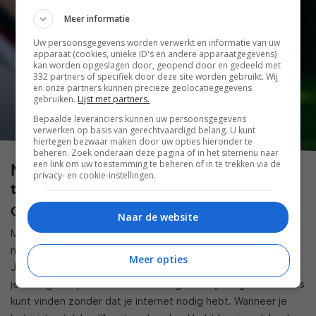
Meer informatie
Uw persoonsgegevens worden verwerkt en informatie van uw
apparaat (cookies, unieke ID's en andere apparaatgegevens)
kan worden opgeslagen door, geopend door en gedeeld met
332 partners of specifiek door deze site worden gebruikt. Wij
en onze partners kunnen precieze geolocatiegegevens
gebruiken.
Lijst met partners.
Bepaalde leveranciers kunnen uw persoonsgegevens
verwerken op basis van gerechtvaardigd belang. U kunt
hiertegen bezwaar maken door uw opties hieronder te
beheren. Zoek onderaan deze pagina of in het sitemenu naar
een link om uw toestemming te beheren of in te trekken via de
Navigatie en informatieve apps voor je
privacy- en cookie-instellingen.
tablet
Google Maps offline
Naar de website
Met Google Maps (
Android
en
iOS
) is het mogelijk om te
navigeren zonder dat je een internetverbinding nodig hebt.
Meer opties
Je kunt thuis al het gedeelte van het land downloaden waar
je heengaat op vakantie om te zorgen dat je nog steeds alles
kunt vinden zonder dat je internet nodig hebt. Wanneer je