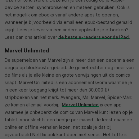
device zetten, synchroniseren en meteen gebruiken. Ook is
het mogelijk om ebooks vanaf andere apps te openen,
wanneer je bijvoorbeeld via email een epub-bestand gemaild
krijgt. Lees je liever via een andere applicatie je e-boeken?
Lees dan ons artikel over
de beste e-readers voor de iPad
.
Marvel Unlimited
De superhelden van Marvel zijn al meer dan een decennia een
begrip op blockbustergebied. Je geniet echter nog meer van
de films als je alle kleine en grote verwijzingen uit de comics
snapt. Marvel Unlimited is een abonnementsvorm waarmee je
in een keer toegang krijgt tot meer dan 30.000 (!)
stripboeken van het merk. Avengers, Ms. Marvel, Spider-Man:
ze komen allemaal voorbij.
Marvel Unlimited
is een app
waarmee je onbeperkt de comics van Marvel kunt lezen op je
tablet, voor slechts een tientje per maand. Je leest daarmee
online en offline verhalen lezen, net zoals je dat bij
bijvoorbeeld Netflix ook kunt doen met series. Het toffe is