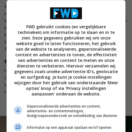
Asphalt (Android en iOS) is misschien wel het meest
interessante spel van deze drie. Asphalt is een racespel met
erg goede graphics. Het is dan ook een erg groot spel om op
FWD gebruikt cookies (en vergelijkbare
je tablet te hebben, maar het is het zeker allemaal waard. Je
technieken) om informatie op te slaan en in te
kunt via internet ook tegen anderen racen, maar dit is niet
zien. Deze gegevens gebruiken wij om onze
nodig en daardoor is het ook een erg goed offline spel.
website goed te laten functioneren, het gebruik
van de website te analyseren, gepersonaliseerde
Asphalt is zeker een aanrader.
content en advertenties te tonen, de effectiviteit
van advertenties en content te meten en onze
Meer games
diensten te verbeteren. Hiervoor verzamelen wij
Natuurlijk zijn er veel meer spellen in de App Store en de
gegevens zoals unieke advertentie ID’s, geolocatie
en surfgedrag. Je kunt je cookie instellingen
Google Play Store te vinden. Elke week zetten we de
wijzigen door het gebruik van onderstaande 'Meer
nieuwste en beste spellen voor je onder elkaar. De meest
opties' knop of via 'Privacy instellingen
recente artikelen vind je terug in ons
app-archief
.
aanpassen' onderaan de website.
Gepersonaliseerde advertenties en content,
advertentie- en contentmetingen,
doelgroepenonderzoek en ontwikkeling van diensten
Informatie op een apparaat opslaan en/of openen