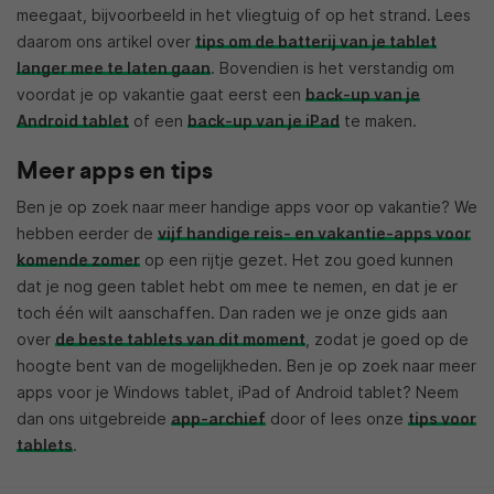
meegaat, bijvoorbeeld in het vliegtuig of op het strand. Lees
daarom ons artikel over
tips om de batterij van je tablet
langer mee te laten gaan
. Bovendien is het verstandig om
voordat je op vakantie gaat eerst een
back-up van je
Android tablet
of een
back-up van je iPad
te maken.
Meer apps en tips
Ben je op zoek naar meer handige apps voor op vakantie? We
hebben eerder de
vijf handige reis- en vakantie-apps voor
komende zomer
op een rijtje gezet. Het zou goed kunnen
dat je nog geen tablet hebt om mee te nemen, en dat je er
toch één wilt aanschaffen. Dan raden we je onze gids aan
over
de beste tablets van dit moment
, zodat je goed op de
hoogte bent van de mogelijkheden. Ben je op zoek naar meer
apps voor je Windows tablet, iPad of Android tablet? Neem
dan ons uitgebreide
app-archief
door of lees onze
tips voor
tablets
.