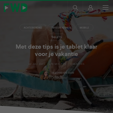
ACHTERGROND
TIPS EN ADVIES
MOBILE
TABLETS
Met deze tips is je tablet klaar
voor je vakantie
02 JULI 2023
+ 10 MINUTEN
0 REACTIES
GESCHREVEN DOOR
LAURA JENNY