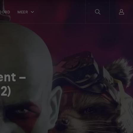
OORD
MEER
nt –
2)