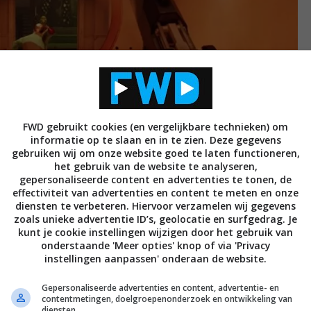
FWD gebruikt cookies (en vergelijkbare technieken) om
informatie op te slaan en in te zien. Deze gegevens
gebruiken wij om onze website goed te laten functioneren,
het gebruik van de website te analyseren,
gepersonaliseerde content en advertenties te tonen, de
effectiviteit van advertenties en content te meten en onze
diensten te verbeteren. Hiervoor verzamelen wij gegevens
zoals unieke advertentie ID’s, geolocatie en surfgedrag. Je
kunt je cookie instellingen wijzigen door het gebruik van
ieke game voorbij. En die unieke game is dit keer
onderstaande 'Meer opties' knop of via 'Privacy
instellingen aanpassen' onderaan de website.
me is misschien niet meer bijzonder te noemen,
uip je in de huid van Colt, die een mysterie moet
Gepersonaliseerde advertenties en content, advertentie- en
 oren krabt. Colt is doodgegaan, maar komt op een
contentmetingen, doelgroepenonderzoek en ontwikkeling van
diensten