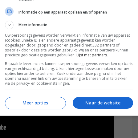
is een cyclus (de Deathloop) die zichzelf constant
gaat. Ondertussen jaagt er ook nog een
Informatie op een apparaat opslaan en/of openen
moeilijk maakt.
Meer informatie
Uw persoonsgegevens worden verwerkt en informatie van uw apparaat
(cookies, unieke ID's en andere apparaatgegevens) kan worden
opgeslagen door, geopend door en gedeeld met 332 partners of
specifiek door deze site worden gebruikt. Wij en onze partners kunnen
precieze geolocatiegegevens gebruiken.
Lijst met partners.
Bepaalde leveranciers kunnen uw persoonsgegevens verwerken op basis
van gerechtvaardigd belang. U kunt hiertegen bezwaar maken door uw
opties hieronder te beheren. Zoek onderaan deze pagina of in het
sitemenu naar een link om uw toestemming te beheren of in te trekken
via de privacy- en cookie-instellingen.
Meer opties
Naar de website