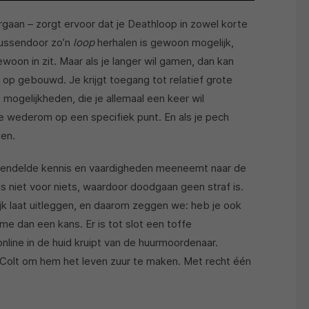
aan – zorgt ervoor dat je Deathloop in zowel korte
tussendoor zo’n
loop
herhalen is gewoon mogelijk,
oon in zit. Maar als je langer wil gamen, dan kan
 op gebouwd. Je krijgt toegang tot relatief grote
gelijkheden, die je allemaal een keer wil
e wederom op een specifiek punt. En als je pech
ten.
ntgrendelde kennis en vaardigheden meeneemt naar de
us niet voor niets, waardoor doodgaan geen straf is.
ijk laat uitleggen, en daarom zeggen we: heb je ook
me dan een kans. Er is tot slot een toffe
nline in de huid kruipt van de huurmoordenaar.
 op Colt om hem het leven zuur te maken. Met recht één