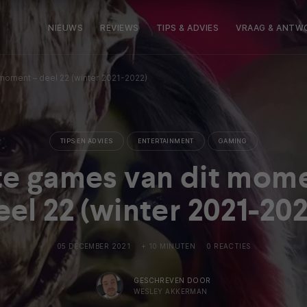
NIEUWS
REVIEWS
TIPS & ADVIES
VRAAG & ANTW
moment – deel 22 (winter 2021-2022)
TIPS EN ADVIES
ENTERTAINMENT
GAMING
te games van dit mome
eel 22 (winter 2021-202
05 DECEMBER 2021
+ 10 MINUTEN
0 REACTIES
GESCHREVEN DOOR
WESLEY AKKERMAN