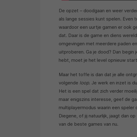
De opzet – doodgaan en weer verderg
als lange sessies kunt spelen. Even 
waardoor een uurtje gamen er ook gew
dat. Daar is de game en diens wereld
omgevingen met meerdere paden en mo
uitproberen. Ga je dood? Dan begin j
hebt, moet je het level opnieuw star
Maar het toffe is dan dat je alle o
volgende
loop
. Je werk en inzet is d
Het is een spel dat zich verder moeil
maar enigszins interesse, geef de ga
multiplayermodus waarin een speler o
Diegene, of jij natuurlijk, jaagt dan
van de beste games van nu.