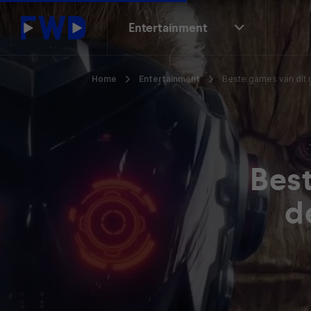
Entertainment
Home
Entertainment
Beste games van dit 
Bes
d