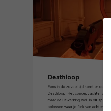
Deathloop
Eens in de zoveel tijd komt er een un
Deathloop. Het concept achter de ga
maar de uitwerking wel. In dit spel kr
oplossen waar je flink van achter je