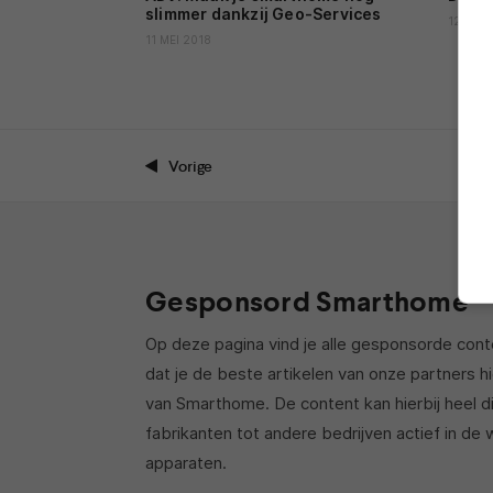
slimmer dankzij Geo-Services
12 OKT
11 MEI 2018
Vorige
Gesponsord Smarthome
Op deze pagina vind je alle gesponsorde cont
dat je de beste artikelen van onze partners h
van Smarthome. De content kan hierbij heel div
fabrikanten tot andere bedrijven actief in d
apparaten.