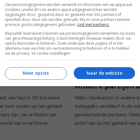
onmisbaar!
Uw persoonsgegevens worden verwerkt en informatie van uw apparaat
OBER 2017
(cookies, unieke ID's en andere apparaatgegevens) kan worden
20 SEPTEMBER 2017
opgeslagen door, geopend door en gedeeld met 332 partners of
specifiek door deze site worden gebruikt. Wij en onze partners kunnen
precieze geolocatiegegevens gebruiken.
Lijst met partners.
Bepaalde leveranciers kunnen uw persoonsgegevens verwerken op basis
van gerechtvaardigd belang. U kunt hiertegen bezwaar maken door uw
opties hieronder te beheren. Zoek onderaan deze pagina of in het
1
2
3
4
5
sitemenu naar een link om uw toestemming te beheren of in te trekken
via de privacy- en cookie-instellingen.
Meer opties
Naar de website
Andere partijen 
ent van fwd.nl. Dit betekent
Willen fabrikanten of andere 
ier kunt vinden op het gebied
belangrijks vertellen? In de c
ers zijn, van artikelen van
geselecteerde partners. Denk 
e wereld van smarthome-
actief zijn op het gebied va