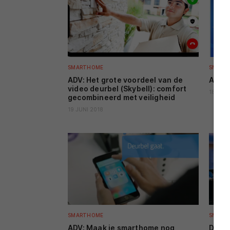
SMARTHOME
SMART
ADV: Het grote voordeel van de
ADV: 
video deurbel (Skybell): comfort
18 JUNI
gecombineerd met veiligheid
19 JUNI 2018
SMARTHOME
SMART
ADV: Maak je smarthome nog
De be