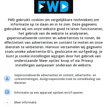
FWD gebruikt cookies (en vergelijkbare technieken) om
informatie op te slaan en in te zien. Deze gegevens
gebruiken wij om onze website goed te laten functioneren,
HOME
SMARTHOME
het gebruik van de website te analyseren,
DSM: het hart van Synology
ADV: Synology Drive en Mome
gepersonaliseerde content en advertenties te tonen, de
effectiviteit van advertenties en content te meten en onze
 2018
16 JUNI 2018
diensten te verbeteren. Hiervoor verzamelen wij gegevens
zoals unieke advertentie ID’s, geolocatie en surfgedrag. Je
kunt je cookie instellingen wijzigen door het gebruik van
onderstaande 'Meer opties' knop of via 'Privacy
instellingen aanpassen' onderaan de website.
Gepersonaliseerde advertenties en content, advertentie- en
contentmetingen, doelgroepenonderzoek en ontwikkeling van
diensten
Informatie op een apparaat opslaan en/of openen
HOME
SMARTHOME
Meer informatie
ste smart-apps
Interieur 2.0: deze gadgets zi