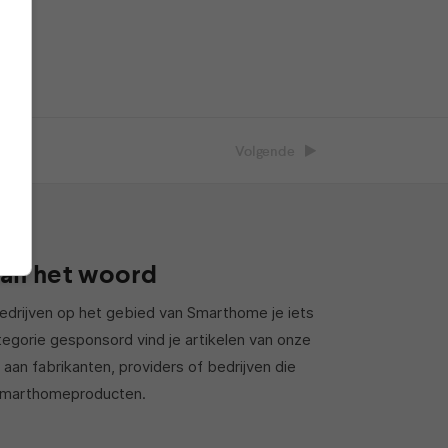
Volgende
aan het woord
bedrijven op het gebied van Smarthome je iets
ategorie gesponsord vind je artikelen van onze
aan fabrikanten, providers of bedrijven die
n smarthomeproducten.