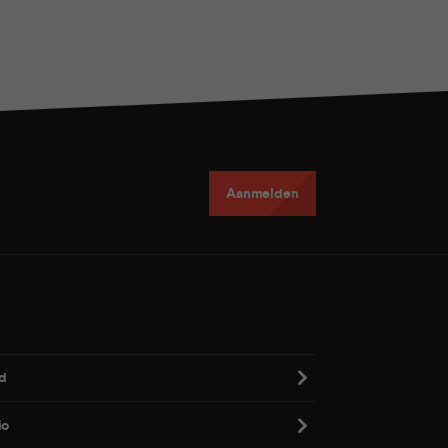
Aanmelden
d
io