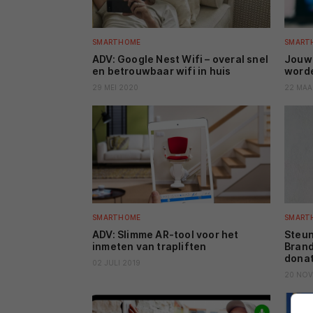
SMARTHOME
SMART
ADV: Google Nest Wifi – overal snel
Jouw 
en betrouwbaar wifi in huis
worde
29 MEI 2020
22 MAA
SMARTHOME
SMART
ADV: Slimme AR-tool voor het
Steun
inmeten van trapliften
Brand
dona
02 JULI 2019
20 NOV