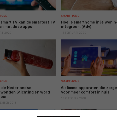
HOME
SMARTHOME
smart TV kan de smartest TV
Hoe je smarthome in je wonin
n met deze apps
integreert (Adv)
RT 2020
14 FEBRUARI 2020
HOME
SMARTHOME
 de Nederlandse
6 slimme apparaten die zorg
wonden Stichting en word
voor meer comfort in huis
teur
16 OKTOBER 2018
EMBER 2018