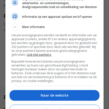
advertentie- en contentmetingen,
pro.
doelgroepenonderzoek en ontwikkeling van diensten
Prijs en beschikbaarheid
Informatie op een apparaat opslaan en/of openen
De JBL EasySing Mic Mini is vanaf juni verkrijgbaar voor
Meer informatie
149,99 euro.
Uw persoonsgegevens worden verwerkt en informatie van uw
apparaat (cookies, unieke ID's en andere apparaatgegevens)
kan worden opgeslagen door, geopend door en gedeeld met
332 partners of specifiek door deze site worden gebruikt. Wij
GESCHREVEN DOOR
en onze partners kunnen precieze geolocatiegegevens
TOM DIJKEMA
gebruiken.
Lijst met partners.
Bepaalde leveranciers kunnen uw persoonsgegevens
verwerken op basis van gerechtvaardigd belang. U kunt
hiertegen bezwaar maken door uw opties hieronder te
beheren. Zoek onderaan deze pagina of in het sitemenu naar
een link om uw toestemming te beheren of in te trekken via de
privacy- en cookie-instellingen.
REAGEREN
REACTIES (0)
Naar de website
Reacties
(0)