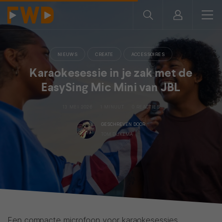
NIEUWS
CREATE
ACCESSOIRES
Karaokesessie in je zak met de
EasySing Mic Mini van JBL
13 MEI 2026
1 MINUUT
0 REACTIES
GESCHREVEN DOOR
TOM DIJKEMA
Een compacte microfoon voor karaokesessies,