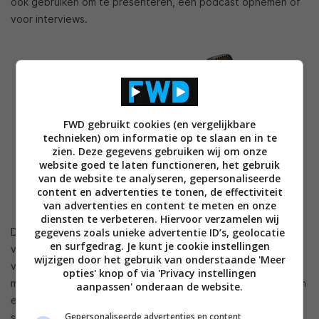
ook gebruiken om te presenteren, een podcast opnemen of
voor interviews.
FWD gebruikt cookies (en vergelijkbare
technieken) om informatie op te slaan en in te
zien. Deze gegevens gebruiken wij om onze
website goed te laten functioneren, het gebruik
van de website te analyseren, gepersonaliseerde
content en advertenties te tonen, de effectiviteit
van advertenties en content te meten en onze
diensten te verbeteren. Hiervoor verzamelen wij
gegevens zoals unieke advertentie ID’s, geolocatie
De microfoon gaat tot zes uur mee op een enkele lading en
en surfgedrag. Je kunt je cookie instellingen
via de dongle nog eens zes extra uren. De draadloze
wijzigen door het gebruik van onderstaande 'Meer
verbinding via de usb-c-dongle heeft een bereik van twintig
opties' knop of via 'Privacy instellingen
meter. Via de JBL One-app heb je meer controle inclusief een
aanpassen' onderaan de website.
equalizer, presets en effecten. Dankzij Voice Boost klinkt je
Gepersonaliseerde advertenties en content,
stem ook helder en vol en klinkt je als amateur ineens als een