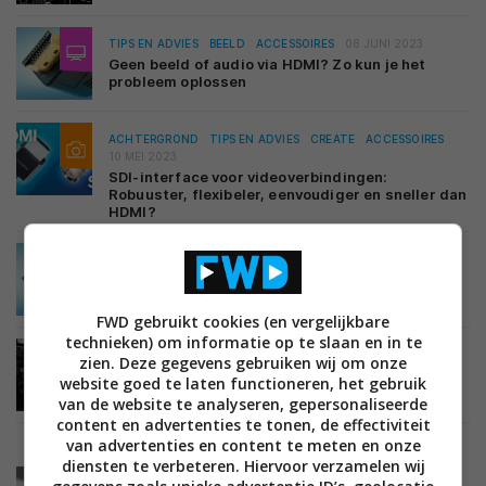
TIPS EN ADVIES
BEELD
ACCESSOIRES
08 JUNI 2023
Geen beeld of audio via HDMI? Zo kun je het
probleem oplossen
ACHTERGROND
TIPS EN ADVIES
CREATE
ACCESSOIRES
10 MEI 2023
SDI-interface voor videoverbindingen:
Robuuster, flexibeler, eenvoudiger en sneller dan
HDMI?
TIPS EN ADVIES
BEELD
ACCESSOIRES
14 JUNI 2022
HDMI over lange afstanden gebruiken: alles dat
je moet weten
FWD gebruikt cookies (en vergelijkbare
technieken) om informatie op te slaan en in te
TIPS EN ADVIES
AUDIO
07 MAART 2022
zien. Deze gegevens gebruiken wij om onze
Aansluiten van je home cinema-systeem of
website goed te laten functioneren, het gebruik
soundbar: dit moet je weten
van de website te analyseren, gepersonaliseerde
content en advertenties te tonen, de effectiviteit
van advertenties en content te meten en onze
diensten te verbeteren. Hiervoor verzamelen wij
TIPS EN ADVIES
BEELD
ACCESSOIRES
04 MAART 2022