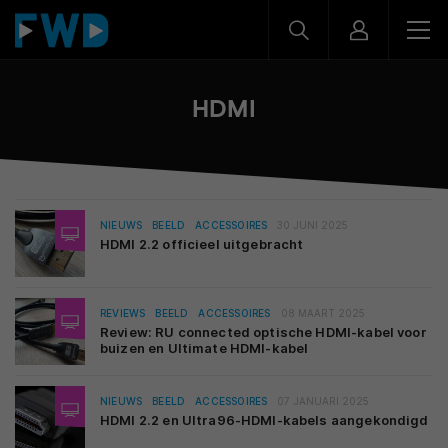
HDMI
NIEUWS
BEELD
ACCESSOIRES
30 JUNI 2025
HDMI 2.2 officieel uitgebracht
REVIEWS
BEELD
ACCESSOIRES
08 MAART 2025
Review: RU connected optische HDMI-kabel voor
buizen en Ultimate HDMI-kabel
NIEUWS
BEELD
ACCESSOIRES
07 JANUARI 2025
HDMI 2.2 en Ultra96-HDMI-kabels aangekondigd