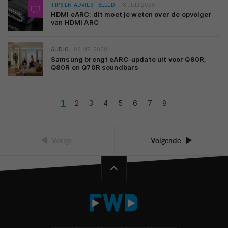
TIPS EN ADVIES
BEELD
18 JULI 2020
HDMI eARC: dit moet je weten over de opvolger
van HDMI ARC
AUDIO
06 MEI 2020
Samsung brengt eARC-update uit voor Q90R,
Q80R en Q70R soundbars
1
2
3
4
5
6
7
8
Vorige
Volgende