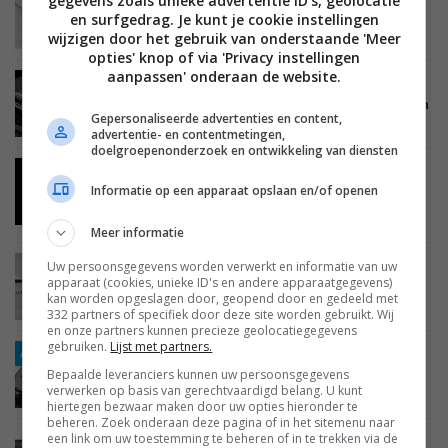
gegevens zoals unieke advertentie ID’s, geolocatie
Alles over accessoires, bekabeling en plaatsing
en surfgedrag. Je kunt je cookie instellingen
in je av-systeem
wijzigen door het gebruik van onderstaande 'Meer
opties' knop of via 'Privacy instellingen
aanpassen' onderaan de website.
BEELD
10 FEBRUARI 2022
Alles over de verschillende soorten kabels in een
Gepersonaliseerde advertenties en content,
av-systeem
advertentie- en contentmetingen,
doelgroepenonderzoek en ontwikkeling van diensten
NIEUWS
BEELD
LCD LED TV'S
OLED TV'S
Informatie op een apparaat opslaan en/of openen
03 JANUARI 2022
HDMI 2.1a voegt source-based tone-mapping
(SBTM) toe
Meer informatie
Uw persoonsgegevens worden verwerkt en informatie van uw
NIEUWS
BEELD
ACCESSOIRES
15 DECEMBER 2021
apparaat (cookies, unieke ID's en andere apparaatgegevens)
Opgepast: HDMI 2.0-apparaten zijn nu ineens
kan worden opgeslagen door, geopend door en gedeeld met
HDMI 2.1-apparaten
332 partners of specifiek door deze site worden gebruikt. Wij
en onze partners kunnen precieze geolocatiegegevens
gebruiken.
Lijst met partners.
ADV
GESPONSORD
BEELD
05 DECEMBER 2021
Bepaalde leveranciers kunnen uw persoonsgegevens
ADV: Alles wat je moet weten over een 8K HDMI
verwerken op basis van gerechtvaardigd belang. U kunt
kabel
hiertegen bezwaar maken door uw opties hieronder te
beheren. Zoek onderaan deze pagina of in het sitemenu naar
een link om uw toestemming te beheren of in te trekken via de
NIEUWS
AUDIO
BRONNEN EN SPELERS