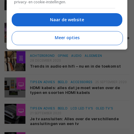
privacy- en cookie-instellingen.
RECEIVERS EN VERSTERKERS
29 APRIL 2021
Denon en Marantz vinden oplossing voor Xbox
Series X HDMI-probleem (update)
Naar de website
ACHTERGROND
OPINIE
BEELD
ALGEMEEN
30 DECEMBER 2020
Meer opties
2020: een weinig sprankelend tussenjaar voor de
av-enthousiasteling
ACHTERGROND
OPINIE
AUDIO
ALGEMEEN
28 DECEMBER 2020
Trends in audio en hifi – nu en in de toekomst
TIPS EN ADVIES
BEELD
ACCESSOIRES
25 SEPTEMBER 2020
HDMI kabels: alles dat je moet weten over de
typen en soorten HDMI kabels
TIPS EN ADVIES
BEELD
LCD LED TV'S
OLED TV'S
21 SEPTEMBER 2020
Je tv aansluiten: Alles over de verschillende
aansluitingen van een tv