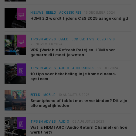
NIEUWS
BEELD
ACCESSOIRES
16 DECEMBER 2024
HDMI 2.2 wordt tijdens CES 2025 aangekondigd
TIPS EN ADVIES
BEELD
LCD LED TV'S
OLED TV'S
29 NOVEMBER 2024
VRR (Variable Refresh Rate) en HDMI voor
gamers: dit moet je weten
TIPS EN ADVIES
AUDIO
ACCESSOIRES
16 JULI 2024
10 tips voor bekabeling in je home cinema-
systeem
BEELD
MOBILE
10 AUGUSTUS 2023
Smartphone of tablet met tv verbinden? Dit zijn
alle mogelijkheden
TIPS EN ADVIES
AUDIO
08 AUGUSTUS 2023
Wat is HDMI ARC (Audio Return Channel) en hoe
werkt het?