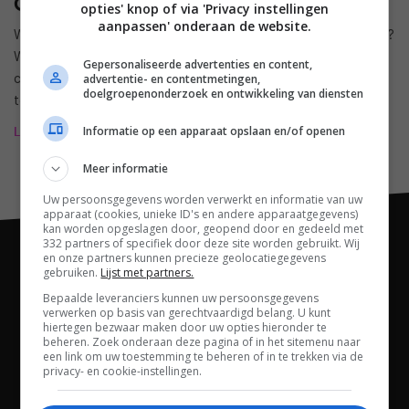
Opinie Beeld
opties' knop of via 'Privacy instellingen
aanpassen' onderaan de website.
Wat is de huidige stand van de zaken in de wereld van Beeld?
We laten experts en deskundigen aan het woord in de
Gepersonaliseerde advertenties en content,
categorie Opinie. Zij geven een Inside Look in de wereld van
advertentie- en contentmetingen,
doelgroepenonderzoek en ontwikkeling van diensten
televisies, mediaspelers, Blu-ray-spelers en meer.
Informatie op een apparaat opslaan en/of openen
Lees meer
Meer informatie
Uw persoonsgegevens worden verwerkt en informatie van uw
apparaat (cookies, unieke ID's en andere apparaatgegevens)
kan worden opgeslagen door, geopend door en gedeeld met
332 partners of specifiek door deze site worden gebruikt. Wij
en onze partners kunnen precieze geolocatiegegevens
gebruiken.
Lijst met partners.
Bepaalde leveranciers kunnen uw persoonsgegevens
verwerken op basis van gerechtvaardigd belang. U kunt
hiertegen bezwaar maken door uw opties hieronder te
beheren. Zoek onderaan deze pagina of in het sitemenu naar
een link om uw toestemming te beheren of in te trekken via de
privacy- en cookie-instellingen.
Channels