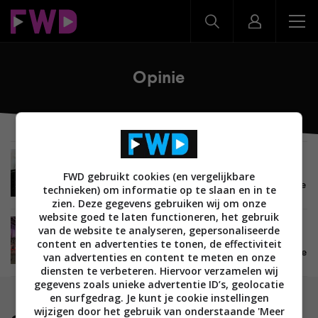
Opinie
OPINIE
BEELD
LCD LED TV'S
OLED TV'S
12 SEPTEMBER 2024
FWD gebruikt cookies (en vergelijkbare
Meten is echt weten – het belang van uitgebreide
technieken) om informatie op te slaan en in te
tv-reviews
zien. Deze gegevens gebruiken wij om onze
website goed te laten functioneren, het gebruik
ACHTERGROND
OPINIE
BEELD
ALGEMEEN
van de website te analyseren, gepersonaliseerde
30 DECEMBER 2020
content en advertenties te tonen, de effectiviteit
2020: een weinig sprankelend tussenjaar voor de
van advertenties en content te meten en onze
av-enthousiasteling
diensten te verbeteren. Hiervoor verzamelen wij
gegevens zoals unieke advertentie ID’s, geolocatie
en surfgedrag. Je kunt je cookie instellingen
wijzigen door het gebruik van onderstaande 'Meer