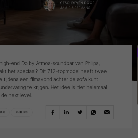
GESCHREVEN DOOR
JAMIE BIESEMANS
 high-end Dolby Atmos-soundbar van Philips,
kt het speciaal? Dit 7.1.2-topmodel heeft twee
e tijdens een filmavond achter de sofa kunt
dervaring te krijgen. Het idee is niet helemaal
 de next level.
BAR
PHILIPS