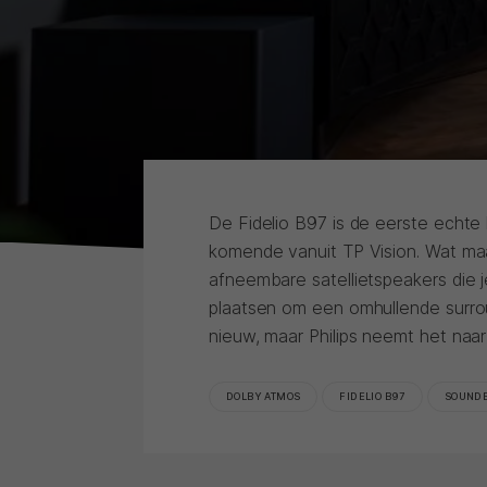
De Fidelio B97 is de eerste echte
komende vanuit TP Vision. Wat maa
afneembare satellietspeakers die j
plaatsen om een omhullende surroun
nieuw, maar Philips neemt het naar
DOLBY ATMOS
FIDELIO B97
SOUND