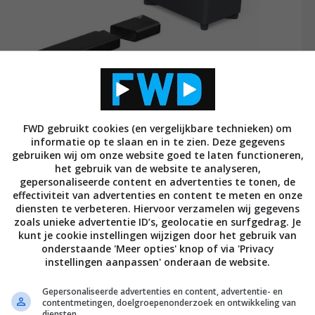
FWD gebruikt cookies (en vergelijkbare technieken) om
informatie op te slaan en in te zien. Deze gegevens
gebruiken wij om onze website goed te laten functioneren,
het gebruik van de website te analyseren,
gepersonaliseerde content en advertenties te tonen, de
effectiviteit van advertenties en content te meten en onze
7.1.2 soundbar met afneembare speakers
diensten te verbeteren. Hiervoor verzamelen wij gegevens
zoals unieke advertentie ID’s, geolocatie en surfgedrag. Je
en subwoofer
kunt je cookie instellingen wijzigen door het gebruik van
onderstaande 'Meer opties' knop of via 'Privacy
Dolby Atmos (en lager), DTS:X (en lager),
instellingen aanpassen' onderaan de website.
IMAX Enhanced
Gepersonaliseerde advertenties en content, advertentie- en
Optisch, HDMI-eARC, 2 x HDMI-in, aux
contentmetingen, doelgroepenonderzoek en ontwikkeling van
diensten