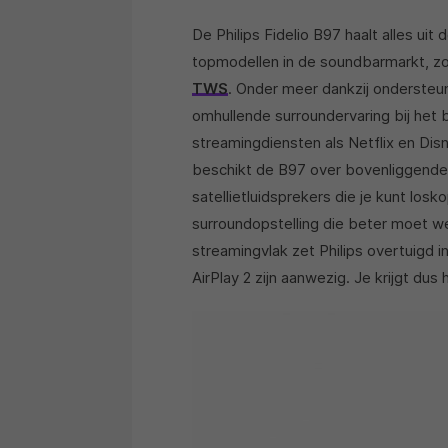
De Philips Fidelio B97 haalt alles ui
topmodellen in de soundbarmarkt, z
TWS
. Onder meer dankzij ondersteu
omhullende surroundervaring bij het b
streamingdiensten als Netflix en Dis
beschikt de B97 over bovenliggend
satellietluidsprekers die je kunt los
surroundopstelling die beter moet we
streamingvlak zet Philips overtuigd 
AirPlay 2 zijn aanwezig. Je krijgt du