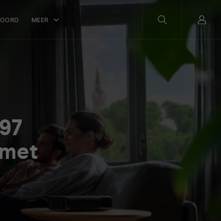
WOORD
MEER
B97
 met