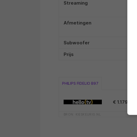
Streaming
Afmetingen
Subwoofer
Prijs
PHILIPS FIDELIO B97
€ 1.179,00
BRON: KIESKEURIG.NL