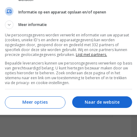
Bluetooth, AirPlay 2, Chromecast, Play-Fi,
Spotify Connect
Informatie op een apparaat opslaan en/of openen
131,2 x 5,56 x 12 cm (satellietspeakers
Meer informatie
gekoppeld)
Uw persoonsgegevens worden verwerkt en informatie van uw apparaat
(cookies, unieke ID's en andere apparaatgegevens) kan worden
23 x 40 x 40,7 cm
opgeslagen door, geopend door en gedeeld met 332 partners of
specifiek door deze site worden gebruikt. Wij en onze partners kunnen
1.099 euro
precieze geolocatiegegevens gebruiken.
Lijst met partners.
Bepaalde leveranciers kunnen uw persoonsgegevens verwerken op basis
van gerechtvaardigd belang. U kunt hiertegen bezwaar maken door uw
opties hieronder te beheren. Zoek onderaan deze pagina of in het
sitemenu naar een link om uw toestemming te beheren of in te trekken
via de privacy- en cookie-instellingen.
Meer opties
Naar de website
Bekijk