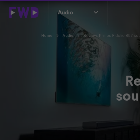
Audio
Home
Audio
Review: Philips Fidelio B97 s
Re
sou