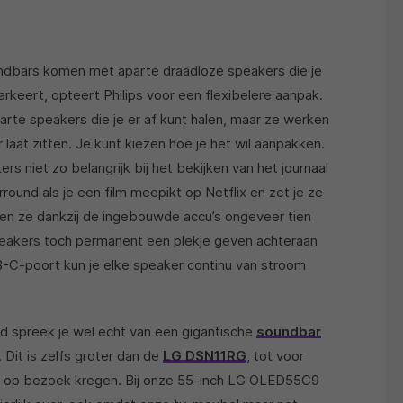
dbars komen met aparte draadloze speakers die je
rkeert, opteert Philips voor een flexibelere aanpak.
arte speakers die je er af kunt halen, maar ze werken
laat zitten. Je kunt kiezen hoe je het wil aanpakken.
rs niet zo belangrijk bij het bekijken van het journaal
urround als je een film meepikt op Netflix en zet je ze
unnen ze dankzij de ingebouwde accu’s ongeveer tien
tspeakers toch permanent een plekje geven achteraan
-C-poort kun je elke speaker continu van stroom
 spreek je wel echt van een gigantische
soundbar
 Dit is zelfs groter dan de
LG DSN11RG
, tot voor
it op bezoek kregen. Bij onze 55-inch LG OLED55C9