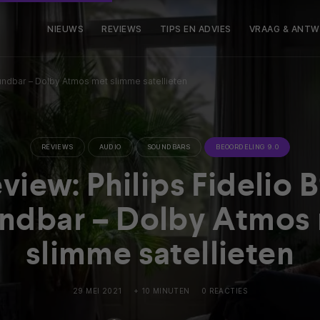
NIEUWS
REVIEWS
TIPS EN ADVIES
VRAAG & ANT
oundbar – Dolby Atmos met slimme satellieten
REVIEWS
AUDIO
SOUNDBARS
BEOORDELING 9.0
view: Philips Fidelio 
ndbar – Dolby Atmos
slimme satellieten
29 MEI 2021
+ 10 MINUTEN
0 REACTIES