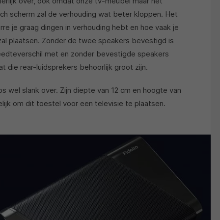
erlijk over, ook omdat onze tv-meubel maar net
nch scherm zal de verhouding wat beter kloppen. Het
verre je graag dingen in verhouding hebt en hoe vaak je
al plaatsen. Zonder de twee speakers bevestigd is
reedteverschil met en zonder bevestigde speakers
die rear-luidsprekers behoorlijk groot zijn.
ps wel slank over. Zijn diepte van 12 cm en hoogte van
jk om dit toestel voor een televisie te plaatsen.