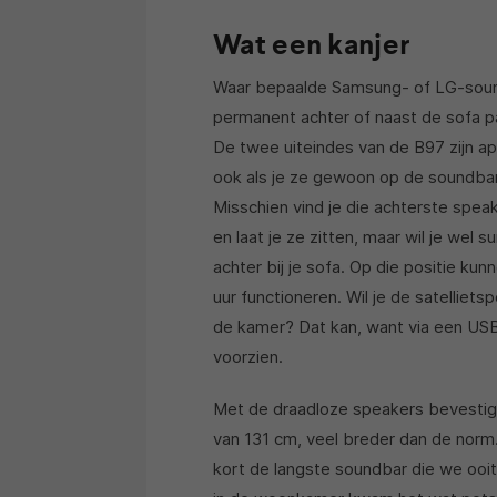
Wat een kanjer
Waar bepaalde Samsung- of LG-soun
permanent achter of naast de sofa pa
De twee uiteindes van de B97 zijn ap
ook als je ze gewoon op de soundbar 
Misschien vind je die achterste speake
en laat je ze zitten, maar wil je wel s
achter bij je sofa. Op die positie k
uur functioneren. Wil je de satellie
de kamer? Dat kan, want via een USB
voorzien.
Met de draadloze speakers bevestigd
van 131 cm, veel breder dan de norm.
kort de langste soundbar die we oo