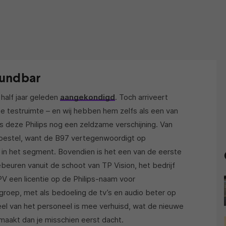
oundbar
half jaar geleden
aangekondigd
. Toch arriveert
 testruimte – en wij hebben hem zelfs als een van
is deze Philips nog een zeldzame verschijning. Van
 toestel, want de B97 vertegenwoordigt op
w in het segment. Bovendien is het een van de eerste
beuren vanuit de schoot van TP Vision, het bedrijf
PV een licentie op de Philips-naam voor
roep, met als bedoeling de tv’s en audio beter op
deel van het personeel is mee verhuisd, wat de nieuwe
 maakt dan je misschien eerst dacht.