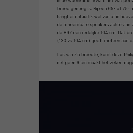
in de woonkamer kwam het wat potsi
breed genoeg is. Bij een 65- of 75-i
hangt er natuurlijk wel van af in hoe
de afneembare speakers achteraan z
de B97 een redelijke 104 cm. Dat b
(130 vs 104 cm) geeft meteen aan dat 
Los van z’n breedte, komt deze Phili
net geen 6 cm maakt het zeker mogeli