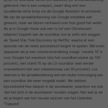
geleverd. Het is een compact, zwart ding met een
opvallende witte knop om de Google Assistant te activeren.
We zijn de spraakherkenning van Google inmiddels wel
gewoon, maar we blijven verbaasd over hoe goed het werkt.
Als je in Google Home ook een tv (of een Chromecast-
adapter) koppelt aan de soundbar, kun je zelfs iets zeggen
als ‘Speel Star Trek Discovery op Netflix’, waarna er een
episode van de reeks automatisch begint te spelen. Wel even
oppassen als je een volumeverandering vraagt; ‘volume 10’ is
voor Google het maximum (dus het soundbarvolume op 100
procent), niet stand 10 op de LG-soundbar (wat eerder
overeenkomt met een volumeniveau van 30 procent). Los
daarvan is de spraakbediening wel een leuke toevoeging aan
een soundbar die meer mogelijk maakt. We hebben
bijvoorbeeld Hue-lampen in de woonkamer, waardoor we ook
‘dim het licht in de woonkamer’ konden vragen. Net wat je wil
als je begint aan het nieuwe seizoen van het IJslandse
‘Trapped’.