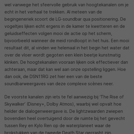
wel vanwege het sfeervolle gebruik van hoogtekanalen om je
echt in het verhaal te trekken. Al meteen van de
begingeneriek scoort de LG-soundbar qua positionering. De
vogeltjes lijken echt ergens in de kamer te kwetteren en de
geluidseffecten volgen mooi de actie op het scherm,
bijvoorbeeld wanneer de meid rondloopt in het huis. Een mooi
resultaat dit, al vinden we helemaal in het begin het water dat
over de vloer wordt gegoten een klein beetje kunstmatig
klinken. De hoogtekanalen vooraan lijken ook effectiever dan
achteraan, maar dat kan wel aan onze opstelling liggen. Hoe
dan ook, de DSN11RG zet hier een van de beste
soundbarweergaves van deze complexe scènes neer.
De voorste kanalen zijn iets te fel aanwezig bij ‘The Rise of
Skywalker’ (Disney+, Dolby Atmos), waarbij wel opvalt hoe
helder de dialogenweergave is. De lightzwaarden zwiepen
bovendien heel overtuigend door de ruimte bij het gevecht
tussen Rey en Kylo Ren op de waterplaneet waar de
brokstukken van de tweede Death Star gecrasht zijn.