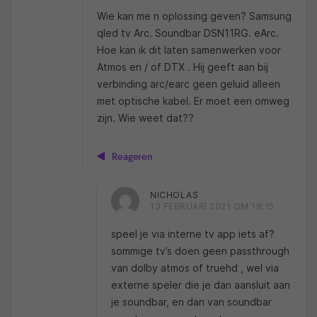
Wie kan me n oplossing geven? Samsung
qled tv Arc. Soundbar DSN11RG. eArc.
Hoe kan ik dit laten samenwerken voor
Atmos en / of DTX . Hij geeft aan bij
verbinding arc/earc geen geluid alleen
met optische kabel. Er moet een omweg
zijn. Wie weet dat??
Reageren
NICHOLAS
13 FEBRUARI 2021 OM 18:15
speel je via interne tv app iets af?
sommige tv’s doen geen passthrough
van dolby atmos of truehd , wel via
externe speler die je dan aansluit aan
je soundbar, en dan van soundbar