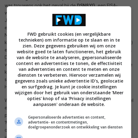
was trouwens ook het geval bij de
DSN8YG
, een EISA-
winnaar. De eerste vraag is natuurlijk: hoe speel je muziek af?
Je krijgt meerdere opties. We vermelden al Chromecast, wat
een heel universele manier van streaming is geworden.
FWD gebruikt cookies (en vergelijkbare
Nagenoeg alle streamingdiensten ondersteunen het en je
technieken) om informatie op te slaan en in te
kunt via deze weg ook internetradio (bijvoorbeeld via TuneIn)
zien. Deze gegevens gebruiken wij om onze
en eigen bestanden (bijvoorbeeld via BubbleUPnP) afspelen.
website goed te laten functioneren, het gebruik
De LG-app laat dat laatste trouwens ook toe, al ben je dan
van de website te analyseren, gepersonaliseerde
content en advertenties te tonen, de effectiviteit
wel wat beperkt qua formaten. Dan liever via BubbleUPnP. Je
van advertenties en content te meten en onze
kunt ook streamen via Airplay en via Bluetooth. Met die vele
diensten te verbeteren. Hiervoor verzamelen wij
streamingopties heeft de LG een streepje voor de Samsung
gegevens zoals unieke advertentie ID’s, geolocatie
en surfgedrag. Je kunt je cookie instellingen
HW-Q950T.
wijzigen door het gebruik van onderstaande 'Meer
opties' knop of via 'Privacy instellingen
We merkten al op dat de breedte van de DSN11RG potentieel
aanpassen' onderaan de website.
een pluspunt kan zijn bij muziekweergave. Dat blijkt in de
praktijk effectief het geval, vooral als je de geluidmodus
Gepersonaliseerde advertenties en content,
advertentie- en contentmetingen,
‘Muziek’ kiest. Je zou ook voor de AI Pro-modus kunnen
doelgroepenonderzoek en ontwikkeling van diensten
opteren, wat in principe betekent dat de soundbar zelf de
juiste modus zou kiezen – maar we vonden het niet altijd