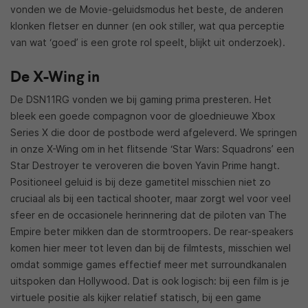
vonden we de Movie-geluidsmodus het beste, de anderen
klonken fletser en dunner (en ook stiller, wat qua perceptie
van wat ‘goed’ is een grote rol speelt, blijkt uit onderzoek).
De X-Wing in
De DSN11RG vonden we bij gaming prima presteren. Het
bleek een goede compagnon voor de gloednieuwe Xbox
Series X die door de postbode werd afgeleverd. We springen
in onze X-Wing om in het flitsende ‘Star Wars: Squadrons’ een
Star Destroyer te veroveren die boven Yavin Prime hangt.
Positioneel geluid is bij deze gametitel misschien niet zo
cruciaal als bij een tactical shooter, maar zorgt wel voor veel
sfeer en de occasionele herinnering dat de piloten van The
Empire beter mikken dan de stormtroopers. De rear-speakers
komen hier meer tot leven dan bij de filmtests, misschien wel
omdat sommige games effectief meer met surroundkanalen
uitspoken dan Hollywood. Dat is ook logisch: bij een film is je
virtuele positie als kijker relatief statisch, bij een game