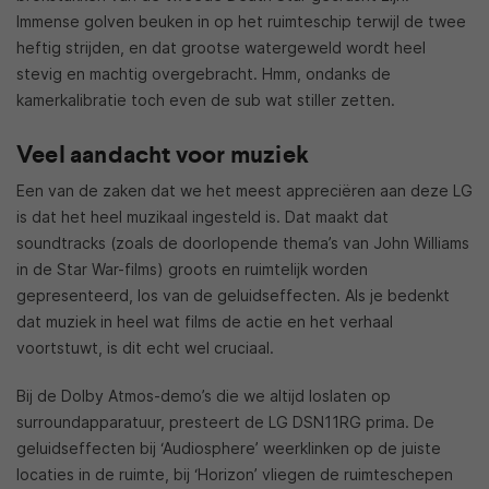
Immense golven beuken in op het ruimteschip terwijl de twee
heftig strijden, en dat grootse watergeweld wordt heel
stevig en machtig overgebracht. Hmm, ondanks de
kamerkalibratie toch even de sub wat stiller zetten.
Veel aandacht voor muziek
Een van de zaken dat we het meest appreciëren aan deze LG
is dat het heel muzikaal ingesteld is. Dat maakt dat
soundtracks (zoals de doorlopende thema’s van John Williams
in de Star War-films) groots en ruimtelijk worden
gepresenteerd, los van de geluidseffecten. Als je bedenkt
dat muziek in heel wat films de actie en het verhaal
voortstuwt, is dit echt wel cruciaal.
Bij de Dolby Atmos-demo’s die we altijd loslaten op
surroundapparatuur, presteert de LG DSN11RG prima. De
geluidseffecten bij ‘Audiosphere’ weerklinken op de juiste
locaties in de ruimte, bij ‘Horizon’ vliegen de ruimteschepen