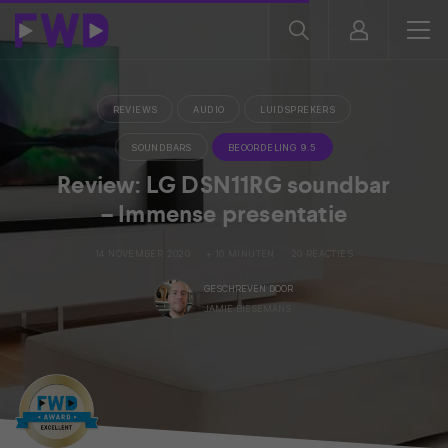
REVIEWS
AUDIO
LUIDSPREKERS
SOUNDBARS
BEOORDELING 9.5
Review: LG DSN11RG soundbar
– Immense presentatie
14 NOVEMBER 2020
+ 10 MINUTEN
20 REACTIES
GESCHREVEN DOOR
JAMIE BIESEMANS