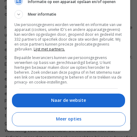
Informatie op een apparaat opslaan en/of openen
goed omschakelen als we naar een andere soort content
overstapten.
Meer informatie
Uw persoonsgegevens worden verwerkt en informatie van uw
Hoewel een soundbar moeilijk de volle klank kan leveren die je
apparaat (cookies, unieke ID's en andere apparaatgegevens)
kan worden opgeslagen door, geopend door en gedeeld met
uit twee degelijke passieve speakers krijgt, doet deze LG-
332 partners of specifiek door deze site worden gebruikt. Wij
soundbar wel heel hard zijn best. LG en Meridian verdienen
en onze partners kunnen precieze geolocatiegegevens
gebruiken.
Lijst met partners.
een schouderklopje omdat ze toch maximaal een
gebalanceerde weergave halen uit een lange, slanke speaker.
Bepaalde leveranciers kunnen uw persoonsgegevens
verwerken op basis van gerechtvaardigd belang. U kunt
Een metalnummer als ‘Tailgunner’ van Iron Maiden illustreert
hiertegen bezwaar maken door uw opties hieronder te
dat goed. Het is een track die meestal niet te genieten is op
beheren. Zoek onderaan deze pagina of in het sitemenu naar
een link om uw toestemming te beheren of in te trekken via de
een soundbar omdat kleine speakers het gewoonweg niet
privacy- en cookie-instellingen.
aankunnen, hier klinkt het wel behoorlijk goed. Er zit vaart in
en je krijgt inderdaad een degelijk stereobeeld. Gregory
Naar de website
Porters ‘Liquid Spirit’ rolt ook lekker uit de LG-soundbar; de
warme honingstem van Porter komt mooi uit het midden
terwijl de piano en het geklap wat meer naar achter
Meer opties
gepositioneerd zijn. Die ‘diepte’ in een opname laten horen is
vaak lastig voor een soundbar. De contrabas mist wat