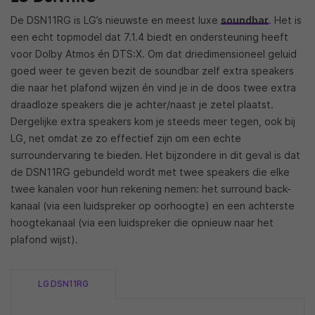
De DSN11RG is LG’s nieuwste en meest luxe
soundbar
. Het is
een echt topmodel dat 7.1.4 biedt en ondersteuning heeft
voor Dolby Atmos én DTS:X. Om dat driedimensioneel geluid
goed weer te geven bezit de soundbar zelf extra speakers
die naar het plafond wijzen én vind je in de doos twee extra
draadloze speakers die je achter/naast je zetel plaatst.
Dergelijke extra speakers kom je steeds meer tegen, ook bij
LG, net omdat ze zo effectief zijn om een echte
surroundervaring te bieden. Het bijzondere in dit geval is dat
de DSN11RG gebundeld wordt met twee speakers die elke
twee kanalen voor hun rekening nemen: het surround back-
kanaal (via een luidspreker op oorhoogte) en een achterste
hoogtekanaal (via een luidspreker die opnieuw naar het
plafond wijst).
LG DSN11RG