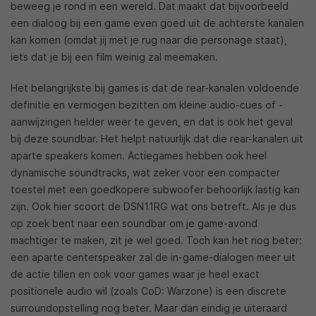
beweeg je rond in een wereld. Dat maakt dat bijvoorbeeld
een dialoog bij een game even goed uit de achterste kanalen
kan komen (omdat jij met je rug naar die personage staat),
iets dat je bij een film weinig zal meemaken.
Het belangrijkste bij games is dat de rear-kanalen voldoende
definitie en vermogen bezitten om kleine audio-cues of -
aanwijzingen helder weer te geven, en dat is ook het geval
bij deze soundbar. Het helpt natuurlijk dat die rear-kanalen uit
aparte speakers komen. Actiegames hebben ook heel
dynamische soundtracks, wat zeker voor een compacter
toestel met een goedkopere subwoofer behoorlijk lastig kan
zijn. Ook hier scoort de DSN11RG wat ons betreft. Als je dus
op zoek bent naar een soundbar om je game-avond
machtiger te maken, zit je wel goed. Toch kan het nog beter:
een aparte centerspeaker zal de in-game-dialogen meer uit
de actie tillen en ook voor games waar je heel exact
positionele audio wil (zoals CoD: Warzone) is een discrete
surroundopstelling nog beter. Maar dan eindig je uiteraard