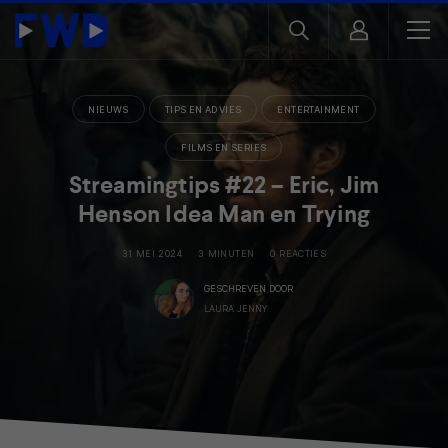
NIEUWS
TIPS EN ADVIES
ENTERTAINMENT
FILMS EN SERIES
Streamingtips #22 – Eric, Jim
Henson Idea Man en Trying
31 MEI 2024
3 MINUTEN
0 REACTIES
GESCHREVEN DOOR
LAURA JENNY