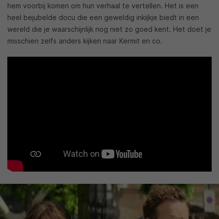
hem voorbij komen om hun verhaal te vertellen. Het is een
heel bejubelde docu die een geweldig inkijkje biedt in een
wereld die je waarschijnlijk nog niet zo goed kent. Het doet je
misschien zelfs anders kijken naar Kermit en co.