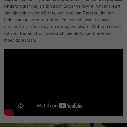
kinderprogramma, als zijn zoon Edgar verdwijnt. Vincent leert
dat zijn enige vriend Eric is, een pop van 7 meter, die hem
helpt om zijn zoon te redden. En hemzelf, want hij raakt
uiteindelijk zijn huis kwijt en is drugsverslaafd. Met een mooie
rol voor Benedict Cumberbatch, die als Vincent heel wat
moet doorstaan.