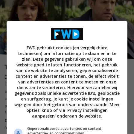
FWD gebruikt cookies (en vergelijkbare
technieken) om informatie op te slaan en in te
zien. Deze gegevens gebruiken wij om onze
website goed te laten functioneren, het gebruik
Trying (Apple TV+)
van de website te analyseren, gepersonaliseerde
content en advertenties te tonen, de effectiviteit
Er staan inmiddels drie afleveringen van het vierde seizoen
van advertenties en content te meten en onze
Trying op Apple TV+ en deze comedy is populair omdat het
diensten te verbeteren. Hiervoor verzamelen wij
een modern verhaal vertelt over hoe je om kunt gaan met
gegevens zoals unieke advertentie ID’s, geolocatie
een brandenden kinderwens. Jason en Nikki kiezen voor
en surfgedrag. Je kunt je cookie instellingen
wijzigen door het gebruik van onderstaande 'Meer
adoptie, maar hoe ze dat voor elkaar gaan krijgen in een
opties' knop of via 'Privacy instellingen
familie die nogal aanwezig is en levens vol chaos, dat is te
aanpassen' onderaan de website.
zien in Trying en zorgt voor hilarische taferelen die ook als je
niet adopteert toch bizar herkenbaar zijn.
Gepersonaliseerde advertenties en content,
advertentie- en contentmetingen,