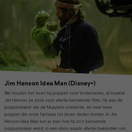
Jim Henson Idea Man (Disney+)
We houden het even bij poppen voor kinderseries, al maakte
Jim Henson ze zook voor allerlei beroemde films. Hij was de
poppenmaker die de Muppets creëerde, en veel meer
poppen die onze fantasie tot leven deden komen. In Jim
Henson Idea Man kun je zien hoe hij zo’n beroemde
poppenmaker werd, in een docu waarin allerlei bekenden van