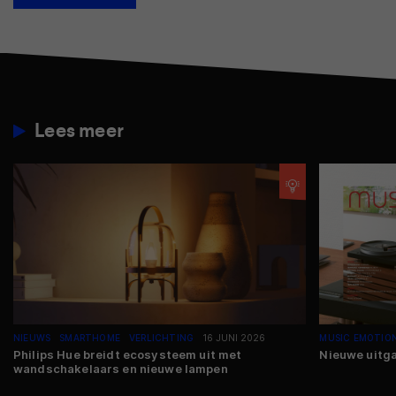
Lees meer
NIEUWS
SMARTHOME
VERLICHTING
16 JUNI 2026
MUSIC EMOTIO
Philips Hue breidt ecosysteem uit met
Nieuwe uitga
wandschakelaars en nieuwe lampen