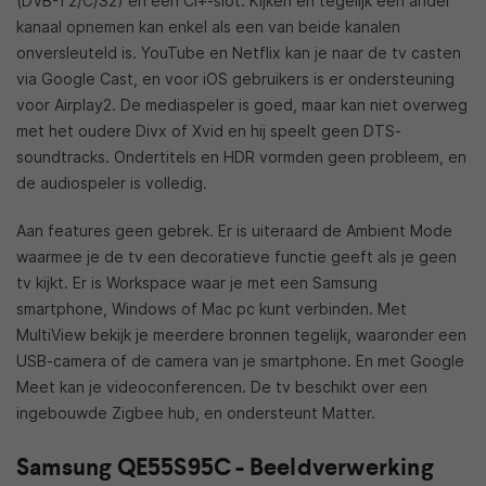
(DVB-T2/C/S2) en één CI+-slot. Kijken en tegelijk een ander
kanaal opnemen kan enkel als een van beide kanalen
onversleuteld is. YouTube en Netflix kan je naar de tv casten
via Google Cast, en voor iOS gebruikers is er ondersteuning
voor Airplay2. De mediaspeler is goed, maar kan niet overweg
met het oudere Divx of Xvid en hij speelt geen DTS-
soundtracks. Ondertitels en HDR vormden geen probleem, en
de audiospeler is volledig.
Aan features geen gebrek. Er is uiteraard de Ambient Mode
waarmee je de tv een decoratieve functie geeft als je geen
tv kijkt. Er is Workspace waar je met een Samsung
smartphone, Windows of Mac pc kunt verbinden. Met
MultiView bekijk je meerdere bronnen tegelijk, waaronder een
USB-camera of de camera van je smartphone. En met Google
Meet kan je videoconferencen. De tv beschikt over een
ingebouwde Zigbee hub, en ondersteunt Matter.
Samsung QE55S95C - Beeldverwerking