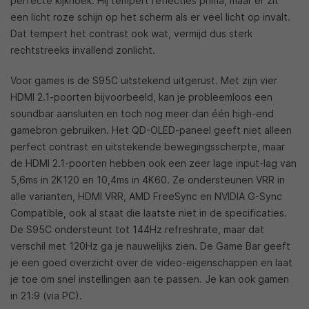
perfecte kijkhoek. Hij tempert reflecties prima, maar er zit
een licht roze schijn op het scherm als er veel licht op invalt.
Dat tempert het contrast ook wat, vermijd dus sterk
rechtstreeks invallend zonlicht.
Voor games is de S95C uitstekend uitgerust. Met zijn vier
HDMI 2.1-poorten bijvoorbeeld, kan je probleemloos een
soundbar aansluiten en toch nog meer dan één high-end
gamebron gebruiken. Het QD-OLED-paneel geeft niet alleen
perfect contrast en uitstekende bewegingsscherpte, maar
de HDMI 2.1-poorten hebben ook een zeer lage input-lag van
5,6ms in 2K120 en 10,4ms in 4K60. Ze ondersteunen VRR in
alle varianten, HDMI VRR, AMD FreeSync en NVIDIA G-Sync
Compatible, ook al staat die laatste niet in de specificaties.
De S95C ondersteunt tot 144Hz refreshrate, maar dat
verschil met 120Hz ga je nauwelijks zien. De Game Bar geeft
je een goed overzicht over de video-eigenschappen en laat
je toe om snel instellingen aan te passen. Je kan ook gamen
in 21:9 (via PC).