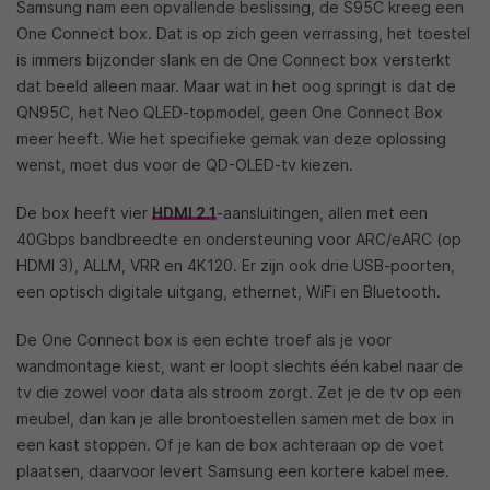
Samsung nam een opvallende beslissing, de S95C kreeg een
One Connect box. Dat is op zich geen verrassing, het toestel
is immers bijzonder slank en de One Connect box versterkt
dat beeld alleen maar. Maar wat in het oog springt is dat de
QN95C, het Neo QLED-topmodel, geen One Connect Box
meer heeft. Wie het specifieke gemak van deze oplossing
wenst, moet dus voor de QD-OLED-tv kiezen.
De box heeft vier
HDMI 2.1
-aansluitingen, allen met een
40Gbps bandbreedte en ondersteuning voor ARC/eARC (op
HDMI 3), ALLM, VRR en 4K120. Er zijn ook drie USB-poorten,
een optisch digitale uitgang, ethernet, WiFi en Bluetooth.
De One Connect box is een echte troef als je voor
wandmontage kiest, want er loopt slechts één kabel naar de
tv die zowel voor data als stroom zorgt. Zet je de tv op een
meubel, dan kan je alle brontoestellen samen met de box in
een kast stoppen. Of je kan de box achteraan op de voet
plaatsen, daarvoor levert Samsung een kortere kabel mee.