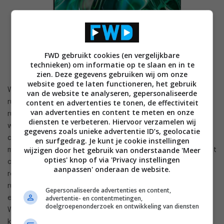
FWD gebruikt cookies (en vergelijkbare
technieken) om informatie op te slaan en in te
zien. Deze gegevens gebruiken wij om onze
website goed te laten functioneren, het gebruik
We vonden het resultaat prima, zowel voor motion als
van de website te analyseren, gepersonaliseerde
ruisonderdrukking, zonder uitdrukkelijke fouten. De
content en advertenties te tonen, de effectiviteit
van advertenties en content te meten en onze
ruisonderdrukking is niet te agressief maar werkt anderzijds
diensten te verbeteren. Hiervoor verzamelen wij
wel netjes de zwaarste ruis weg, ook als dat wat sterkere
gegevens zoals unieke advertentie ID’s, geolocatie
compressieruis is (blokvorming). De upscaling is uitstekend,
en surfgedrag. Je kunt je cookie instellingen
met veel detail. Enkel als de ruisonderdrukking op dat moment
wijzigen door het gebruik van onderstaande 'Meer
opties' knop of via 'Privacy instellingen
ook moet werken, vaak het geval bij dvd bijvoorbeeld, is het
aanpassen' onderaan de website.
resultaat wat zacht. Wat meer keuze in de sterkte van de
ruisonderdrukking zou dat kunnen voorkomen. Om hem wat
Gepersonaliseerde advertenties en content,
extra pit te geven kan je ‘scherpte’ dan tot vijf optrekken.
advertentie- en contentmetingen,
doelgroepenonderzoek en ontwikkeling van diensten
Waar wel nog ruimte voor verbetering is, is het omgaan met
kleurbanden in zachte kleurovergangen. Zeker bij donkere