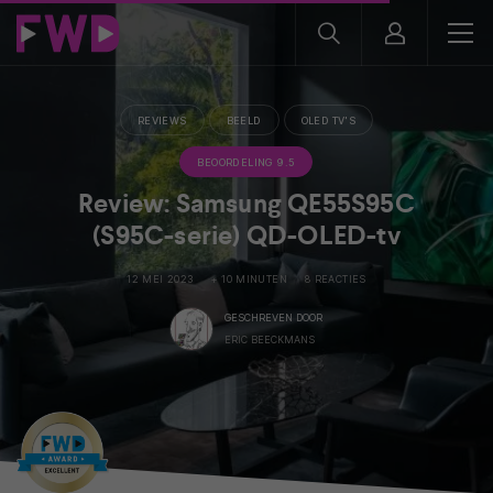
REVIEWS
BEELD
OLED TV'S
BEOORDELING 9.5
Review: Samsung QE55S95C
(S95C-serie) QD-OLED-tv
12 MEI 2023
+ 10 MINUTEN
8 REACTIES
GESCHREVEN DOOR
ERIC BEECKMANS