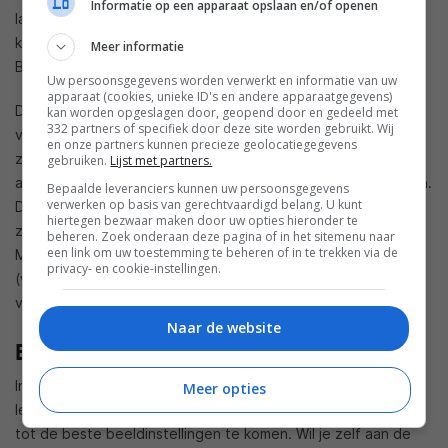
Informatie op een apparaat opslaan en/of openen
lage kwaliteitsbeelden zoals de Game of Thrones testscène
kan hij niet alles wegwerken en blijft het soms echt storend.
Meer informatie
Bij subtielere problemen kan hij soms wel goed ingrijpen.
Uw persoonsgegevens worden verwerkt en informatie van uw
apparaat (cookies, unieke ID's en andere apparaatgegevens)
De bewegingsscherpte is uitstekend, zoals we verwachten
kan worden opgeslagen door, geopend door en gedeeld met
332 partners of specifiek door deze site worden gebruikt. Wij
van OLED-type panelen. Er is geen enkele dubbele rand
en onze partners kunnen precieze geolocatiegegevens
zichtbaar, en randen zijn scherp afgelijnd. Enkel het
gebruiken.
Lijst met partners.
allerfijnste detail blijft verborgen in snel bewegende beelden.
Bepaalde leveranciers kunnen uw persoonsgegevens
verwerken op basis van gerechtvaardigd belang. U kunt
De motion interpolation grijpt erg snel en correct in, filmpans
hiertegen bezwaar maken door uw opties hieronder te
zijn vloeiend, zonder gestotter en met minimale artefacten.
beheren. Zoek onderaan deze pagina of in het sitemenu naar
een link om uw toestemming te beheren of in te trekken via de
Met “Led Clear Motion” activeer je een Black Frame Insertion
privacy- en cookie-instellingen.
(wat is
BFI
) aan 60 Hz. Dat gaf echter nauwelijks of geen
verbetering en introduceert zichtbare flikkering in beeld.
Naar de website
Belangrijkste instellingen
In ons artikel over het
professioneel kalibreren van een tv
Meer opties
lees je alles over de mogelijkheden om met een professional
tot de beste beeldinstellingen te komen. Wil je zelf aan de