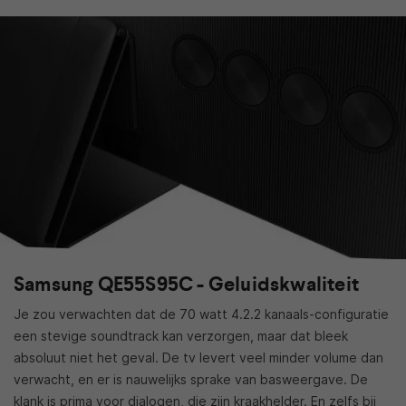
Samsung QE55S95C - Geluidskwaliteit
Je zou verwachten dat de 70 watt 4.2.2 kanaals-configuratie
een stevige soundtrack kan verzorgen, maar dat bleek
absoluut niet het geval. De tv levert veel minder volume dan
verwacht, en er is nauwelijks sprake van basweergave. De
klank is prima voor dialogen, die zijn kraakhelder. En zelfs bij