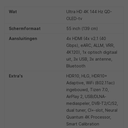
Wat
Ultra HD 4K 144 Hz QD-
OLED-tv
Schermformaat
55 inch (139 cm)
Aansluitingen
4x HDMI (4x v2.1 (40
Gbps), eARC, ALLM, VRR,
4K120), 1x optisch digitaal
uit, 3x USB, 3x antenne,
Bluetooth
Extra's
HDR10, HLG, HDR10+
Adaptive, WiFi (802.11ac)
ingebouwd, Tizen 7.0,
AirPlay 2, USB/DLNA-
mediaspeler, DVB-T2/C/S2,
dual tuner, CI+-slot, Neural
Quantum 4K Processor,
Smart Calibration