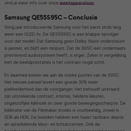
vind je meer info over onze
meetapparatuur
.
Samsung QE55S95C – Conclusie
Vorig jaar introduceerde Samsung voor het eerst sinds lang
weer een OLED-tv. De QE55S95C is een knappe opvolger
voor dat model. Dat Samsung geen Dolby Vision ondersteunt
is jammer, en blijft een minpunt. Dat de S95C een ondermaats
presterend audiosysteem heeft, is erger. Zeker in vergelijking
met de beeldprestaties is het contrast nogal schril.
En daarmee komen we aan de sterke punten van de S95C.
Het nieuwe paneel levert een goede 30% meer
piekhelderheid dan de voorganger. Het behoudt uiteraard
zijn uitstekende contrast, intense, heldere kleuren,
ongelooflijke kijkhoek en zeer goede bewegingsscherpte. De
kalibratie van de Filmmaker modes is voorbeeldig, zowel in
SDR als HDR. De beelden hebben een haast tastbare diepte
en sprankelende kleur- en lichtaccenten. Ook de