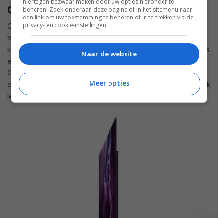
hiertegen bezwaar maken door uw opties hieronder te
OLED en Kleuren
beheren. Zoek onderaan deze pagina of in het sitemenu naar
een link om uw toestemming te beheren of in te trekken via de
privacy- en cookie-instellingen.
OLED is in staat om een breder
kleurbereik
weer te geven.
Voor SDR-weergave (toch nog steeds het gross van ons
kijkvoer) heeft dat geen belang. Maar voor
HDR-weergave
is
Naar de website
een groter kleurbereik wel essentieel. De voorsprong die
OLED hier oorspronkelijk had is wel verdwenen omdat lcd-tv’s
Meer opties
die
quantum dots
gebruiken een zeer gelijkaardig kleurbereik
leveren.