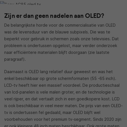
Zijn er dan geen nadelen aan OLED?
De belangrijkste horde voor de commercialisatie van OLED
was de levensduur van de blauwe subpixels. Die was te
beperkt voor gebruik in schermen zoals onze televisies. Dat
probleem is ondertussen opgelost, maar verder onderzoek
naar efficiëntere materialen blijft doorgaan (zie laatste
paragraaf).
Daarnaast is OLED lang relatief duur geweest en was het
enkel beschikbaar op grote schermformaten (55 -65 inch).
LCD-tv heeft hier een massief voordeel. De productieschaal
van lcd-panelen is vele malen groter, en de technologie is
veel rijper, en dat vertaalt zich in een goedkopere kost. LCD
is ook beschikbaar in veel meer maten. De prijs van een OLED-
tv is ondertussen fel gedaald, maar OLED blijft wel
voorbehouden voor het premium tv-segment. Sinds 2020 zijn
er ook kleinere 48 inch maten beschikbaar. Ook grote maten