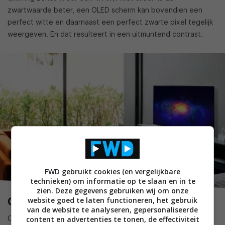
zwartwaarde beter, een OLED scherm kan bovendien een
perfect witte en daarnaast een perfect zwarte pixel tegelijk
weergeven. En dat resulteert in een uitmuntend contrast.
FWD gebruikt cookies (en vergelijkbare
technieken) om informatie op te slaan en in te
zien. Deze gegevens gebruiken wij om onze
OLED en Helderheid
website goed te laten functioneren, het gebruik
van de website te analyseren, gepersonaliseerde
OLEDs zijn net zoals gewone leds vrij efficiënt. Elektriciteit
content en advertenties te tonen, de effectiviteit