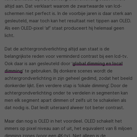
altijd aan. Dat verklaart waarom de zwartwaarde van lcd-
schermen niet perfect is. In de voorbije jaren is daar sterk aan
gesleuteld, maar toch kan het resultaat niet tippen aan OLED.
Als een OLED-pixel ‘af’ staat produceert hij helemaal geen
licht.
Dat de achtergrondverlichting altijd aan staat is de
belangrijkste reden voor verminderd contrast bij een lcd-tv.
Ook daar is aan gesleuteld door ‘
global dimming en local
dimming
’ te gebruiken. Bij donkere scenes wordt de
achtergrondverlichting in zijn geheel gedimd, zodat het beeld
donkerder lijkt. Een verdere stap is ‘lokale dimming’. Door de
achtergrondverlichting onder te verdelen in segmenten kan
men elk segment apart dimmen of zelfs uit te schakelen als
dat nodig is. Dat leidt uiteraard alweer tot beter contrast.
Maar dan nog is OLED in het voordeel. OLED schakelt het
immers op pixel niveau aan of uit, het equivalent van 8 miljoen
dimming zones (voor een 4K-tv). Niet alleen is de