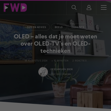
TIPS EN ADVIES
BEELD
OLED TV'S
OLED – alles dat je moet weten
over OLED-TV’s en OLED-
technieken
19 AUGUSTUS 2024
+ 10 MINUTEN
2 REACTIES
GESCHREVEN DOOR
ERIC BEECKMANS