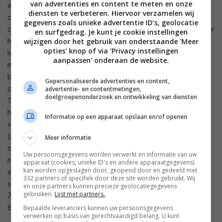
van advertenties en content te meten en onze
wordt met andere woorden zonder overdreven verlies
diensten te verbeteren. Hiervoor verzamelen wij
omgezet in licht. Het verschil zit hem in hoeveel stroom we
gegevens zoals unieke advertentie ID’s, geolocatie
door een OLED kunnen sturen zonder nadelige gevolgen voor
en surfgedrag. Je kunt je cookie instellingen
wijzigen door het gebruik van onderstaande 'Meer
het materiaal. In dat opzicht moet de OLED nog de duimen
opties' knop of via 'Privacy instellingen
leggen voor de led. Dat uit zich op twee verschillende
aanpassen' onderaan de website.
manieren. De maximale helderheid die een OLED-scherm kan
bereiken (bij een correct D65 witpunt) ligt momenteel
Gepersonaliseerde advertenties en content,
ongeveer op 800 nits. lcd-tv’s kunnen veel hoger gaan, tot
advertentie- en contentmetingen,
doelgroepenonderzoek en ontwikkeling van diensten
1.500 nits. Maar dat is gemeten wanneer wit slechts 10% van
het totale schermoppervlak inneemt. Wanneer we een
Informatie op een apparaat opslaan en/of openen
volledig wit scherm tonen grijpt bij een OLED-scherm de ABL
(Average Brightness Limiter) in en is de maximale helderheid
Meer informatie
ongeveer 130 nits. Bij lcd-tv’s is dat niet nodig, en kan de
Uw persoonsgegevens worden verwerkt en informatie van uw
maximale helderheid dan dezelfde blijven. In praktijk daalt ze
apparaat (cookies, unieke ID's en andere apparaatgegevens)
kan worden opgeslagen door, geopend door en gedeeld met
wel omdat een te hoge helderheid op een volledig wit
332 partners of specifiek door deze site worden gebruikt. Wij
scherm onaangenaam zou zijn. Maar lcd-tv’s die een piek van
en onze partners kunnen precieze geolocatiegegevens
gebruiken.
Lijst met partners.
700 nits halen zullen op een volledig wit scherm vaak nog
600 nits overhouden.
Bepaalde leveranciers kunnen uw persoonsgegevens
verwerken op basis van gerechtvaardigd belang. U kunt