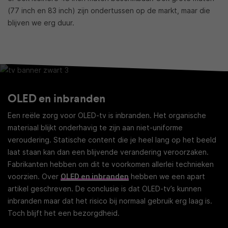
(77 inch en 83 inch) zijn ondertussen op de markt, maar die
blijven we erg duur.
OLED en inbranden
Een reële zorg voor OLED-tv is inbranden. Het organische
materiaal blijkt onderhavig te zijn aan niet-uniforme
veroudering. Statische content die je heel lang op het beeld
laat staan kan dan een blijvende verandering veroorzaken.
Fabrikanten hebben om dit te voorkomen allerlei technieken
voorzien. Over
OLED en inbranden
hebben we een apart
artikel geschreven. De conclusie is dat OLED-tv’s kunnen
inbranden maar dat het risico bij normaal gebruik erg laag is.
Toch blijft het een bezorgdheid.