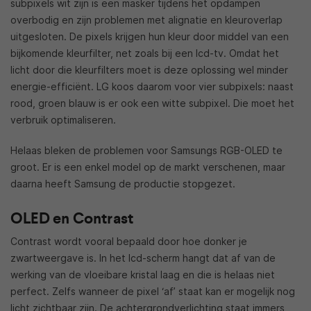
subpixels wit zijn is een masker tijdens het opdampen
overbodig en zijn problemen met alignatie en kleuroverlap
uitgesloten. De pixels krijgen hun kleur door middel van een
bijkomende kleurfilter, net zoals bij een lcd-tv. Omdat het
licht door die kleurfilters moet is deze oplossing wel minder
energie-efficiënt. LG koos daarom voor vier subpixels: naast
rood, groen blauw is er ook een witte subpixel. Die moet het
verbruik optimaliseren.
Helaas bleken de problemen voor Samsungs RGB-OLED te
groot. Er is een enkel model op de markt verschenen, maar
daarna heeft Samsung de productie stopgezet.
OLED en Contrast
Contrast wordt vooral bepaald door hoe donker je
zwartweergave is. In het lcd-scherm hangt dat af van de
werking van de vloeibare kristal laag en die is helaas niet
perfect. Zelfs wanneer de pixel ‘af’ staat kan er mogelijk nog
licht zichtbaar zijn. De achtergrondverlichting staat immers