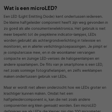
Wat is een microLED?
Een LED (Light Emitting Diode) kent ondertussen iedereen.
De kleine halfgeleider component heeft zijn weg gevonden in
zo goed als alle consumentenelektronica. Het gebruik is niet
meer beperkt tot de piepkleine indicator-lampjes, LEDs
worden gebruikt als achtergrondverlichting in televisie en
monitoren, en in allerlei verlichtingstoepassingen. Je pimpt er
je computercase mee, en in de woonkamer vervangen
compacte en zuinige LED-versies de halogeenlampen en
andere spaarlampen. De flits van je smartphone is een LED,
net zoals sommige fotografielampen, en zelfs werklampen
maken ondertussen gebruik van LEDs.
Maar er wordt niet alleen onderzocht hoe we LEDs groter en
krachtiger kunnen maken. Omdat het een
halfgeleidercomponent is, kan die net zoals andere
componenten erg klein gemaakt worden. Een microLED
definiëren we als LEDs die kleiner zijn dan 100 micrometer