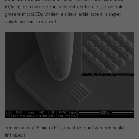
(0,1mm). Een harde definitie is dat echter niet; je zal ook
grotere microLEDs vinden, en de allerkleinste zijn amper
enkele micrometer groot.
Een array van 25 microLEDs, naast de punt van een naald.
(InfiniLed)