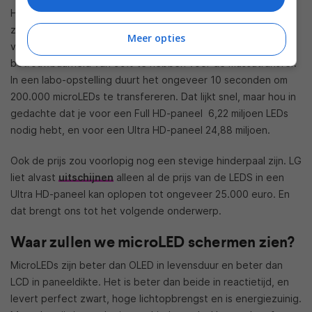
Hoever we staan naar commercialisatie toe is moeilijk te
zeggen. PlayNitride (een microLED fabrikant die Samsung
Meer opties
vorig jaar wilde overnemen) claimt in zijn labs al een
betrouwbaarheid van 99% te hebben voor de massatransfer.
In een labo-opstelling duurt het ongeveer 10 seconden om
200.000 microLEDs te transfereren. Dat lijkt snel, maar hou in
gedachte dat je voor een Full HD-paneel 6,22 miljoen LEDs
nodig hebt, en voor een Ultra HD-paneel 24,88 miljoen.
Ook de prijs zou voorlopig nog een stevige hinderpaal zijn. LG
liet alvast
uitschijnen
alleen al de prijs van de LEDS in een
Ultra HD-paneel kan oplopen tot ongeveer 25.000 euro. En
dat brengt ons tot het volgende onderwerp.
Waar zullen we microLED schermen zien?
MicroLEDs zijn beter dan OLED in levensduur en beter dan
LCD in paneeldikte. Het is beter dan beide in reactietijd, en
levert perfect zwart, hoge lichtopbrengst en is energiezuinig.