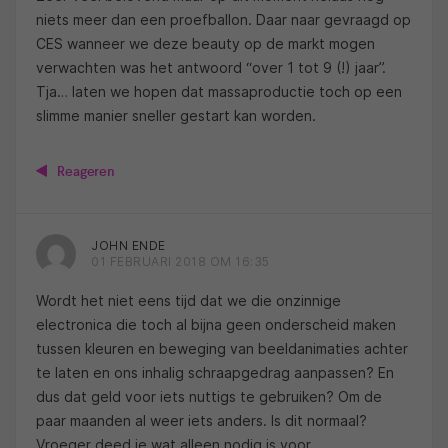
niets meer dan een proefballon. Daar naar gevraagd op
CES wanneer we deze beauty op de markt mogen
verwachten was het antwoord “over 1 tot 9 (!) jaar”.
Tja… laten we hopen dat massaproductie toch op een
slimme manier sneller gestart kan worden.
Reageren
JOHN ENDE
01 FEBRUARI 2018 OM 16:35
Wordt het niet eens tijd dat we die onzinnige
electronica die toch al bijna geen onderscheid maken
tussen kleuren en beweging van beeldanimaties achter
te laten en ons inhalig schraapgedrag aanpassen? En
dus dat geld voor iets nuttigs te gebruiken? Om de
paar maanden al weer iets anders. Is dit normaal?
Vroeger deed je wat alleen nodig is voor