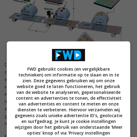
De grootste horde voor fabricage is echter de transfer van
FWD gebruikt cookies (en vergelijkbare
de microLEDs naar het scherm. Een microLED wordt net zoals
technieken) om informatie op te slaan en in te
een andere halfgeleidercomponent gegroeid op een
zien. Deze gegevens gebruiken wij om onze
website goed te laten functioneren, het gebruik
substraat. Dat moet vervolgens versneden worden, en dan
van de website te analyseren, gepersonaliseerde
moet je de piepkleine microLEDs opnemen en verplaatsen
content en advertenties te tonen, de effectiviteit
naar het scherm. Deze massa transfer moet dan ook nog
van advertenties en content te meten en onze
eens met enorme precisie, betrouwbaarheid en snelheid
diensten te verbeteren. Hiervoor verzamelen wij
gegevens zoals unieke advertentie ID’s, geolocatie
gebeuren. Uiteraard gebeurt hier enorm veel onderzoek
en surfgedrag. Je kunt je cookie instellingen
naar.
wijzigen door het gebruik van onderstaande 'Meer
opties' knop of via 'Privacy instellingen
Een voorbeeld: het Korea Institute of Machinery & Materials