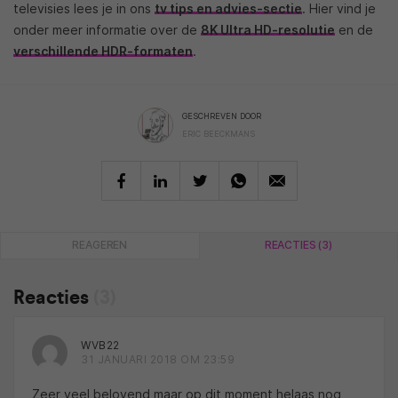
televisies lees je in ons
tv tips en advies-sectie
. Hier vind je
onder meer informatie over de
8K Ultra HD-resolutie
en de
verschillende HDR-formaten
.
GESCHREVEN DOOR
ERIC BEECKMANS
REAGEREN
REACTIES (3)
Reacties
(3)
WVB22
31 JANUARI 2018 OM 23:59
Zeer veel belovend maar op dit moment helaas nog