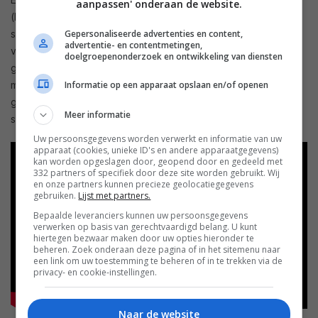
aanpassen' onderaan de website.
(KIMM) heeft hiervoor rolproces ontwikkeld. In een eerste
Gepersonaliseerde advertenties en content,
stap wordt de tft-laag op een tijdelijke glasplaat gerold,
advertentie- en contentmetingen,
vervolgens worden de microLEDs opgepikt en op de tft-laag
doelgroepenonderzoek en ontwikkeling van diensten
gerold. Tot slot kan de resulterende AMOLED-laag (active
matrix LED) van het tijdelijk glas naar een rubber onderlaag
Informatie op een apparaat opslaan en/of openen
gebracht worden. Zo maak je een rekbaar en plooibaar
Meer informatie
scherm.
Uw persoonsgegevens worden verwerkt en informatie van uw
apparaat (cookies, unieke ID's en andere apparaatgegevens)
kan worden opgeslagen door, geopend door en gedeeld met
332 partners of specifiek door deze site worden gebruikt. Wij
en onze partners kunnen precieze geolocatiegegevens
gebruiken.
Lijst met partners.
Bepaalde leveranciers kunnen uw persoonsgegevens
verwerken op basis van gerechtvaardigd belang. U kunt
hiertegen bezwaar maken door uw opties hieronder te
beheren. Zoek onderaan deze pagina of in het sitemenu naar
een link om uw toestemming te beheren of in te trekken via de
privacy- en cookie-instellingen.
Naar de website