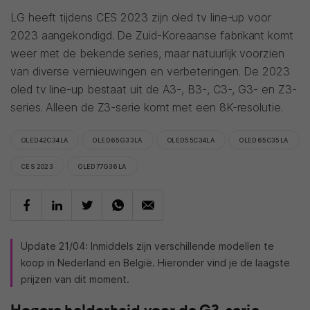
LG heeft tijdens CES 2023 zijn oled tv line-up voor
2023 aangekondigd. De Zuid-Koreaanse fabrikant komt
weer met de bekende series, maar natuurlijk voorzien
van diverse vernieuwingen en verbeteringen. De 2023
oled tv line-up bestaat uit de A3-, B3-, C3-, G3- en Z3-
series. Alleen de Z3-serie komt met een 8K-resolutie.
OLED42C34LA
OLED65G33LA
OLED55C34LA
OLED65C35LA
CES 2023
OLED77G36LA
Update 21/04: Inmiddels zijn verschillende modellen te
koop in Nederland en België. Hieronder vind je de laagste
prijzen van dit moment.