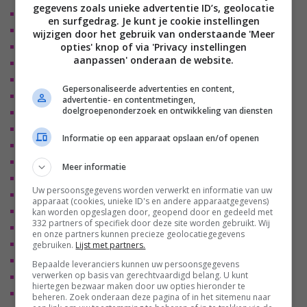
gegevens zoals unieke advertentie ID’s, geolocatie
Game Optimizer
en surfgedrag. Je kunt je cookie instellingen
4x HDMI 2.1a (4K120, HFR, ALLM, eARC, QMS vrr)
wijzigen door het gebruik van onderstaande 'Meer
opties' knop of via 'Privacy instellingen
HDMI 2.1 gaming (VRR, FreeSync, G-Sync, HGiG)
aanpassen' onderaan de website.
AI Sound Pro en AI Acoustic Tuning
LG Wow Orchestra
Gepersonaliseerde advertenties en content,
60 Watt 4.2 kanaals audiosysteem
advertentie- en contentmetingen,
doelgroepenonderzoek en ontwikkeling van diensten
Bluetooth surround ready
WiSA ondersteuning
Informatie op een apparaat opslaan en/of openen
ThinQ AI
AirPlay 2 & HomeKit
Meer informatie
WiFi en bluetooth
Uw persoonsgegevens worden verwerkt en informatie van uw
Google Assistant, Alexa
apparaat (cookies, unieke ID's en andere apparaatgegevens)
Hands-free voice commands
kan worden opgeslagen door, geopend door en gedeeld met
332 partners of specifiek door deze site worden gebruikt. Wij
3x USB
en onze partners kunnen precieze geolocatiegegevens
Twin Tuner
gebruiken.
Lijst met partners.
Calman Ready
Bepaalde leveranciers kunnen uw persoonsgegevens
verwerken op basis van gerechtvaardigd belang. U kunt
Magic Remote
hiertegen bezwaar maken door uw opties hieronder te
Formaten:
beheren. Zoek onderaan deze pagina of in het sitemenu naar