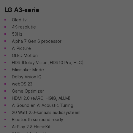
LG A3-serie
Oled tv
4K-resolutie
50Hz
Alpha 7 Gen 6 processor
AI Picture
OLED Motion
HDR (Dolby Vision, HDR10 Pro, HLG)
Filmmaker Mode
Dolby Vision IQ
webOS 23
Game Optimizer
HDMI 2.0 (eARC, HGIG, ALLM)
AI Sound en AI Acoustic Tuning
20 Watt 2.0-kanaals audiosysteem
Bluetooth surround ready
AirPlay 2 & HomeKit