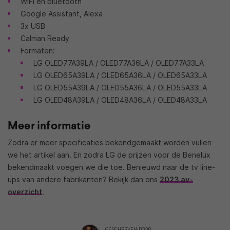
WiFi en bluetooth
Google Assistant, Alexa
3x USB
Calman Ready
Formaten:
LG OLED77A39LA / OLED77A36LA / OLED77A33LA
LG OLED65A39LA / OLED65A36LA / OLED65A33LA
LG OLED55A39LA / OLED55A36LA / OLED55A33LA
LG OLED48A39LA / OLED48A36LA / OLED48A33LA
Meer informatie
Zodra er meer specificaties bekendgemaakt worden vullen
we het artikel aan. En zodra LG de prijzen voor de Benelux
bekendmaakt voegen we die toe. Benieuwd naar de tv line-
ups van andere fabrikanten? Bekijk dan ons
2023 av-
overzicht
.
GESCHREVEN DOOR