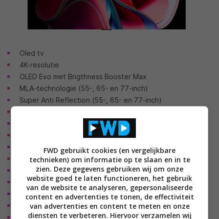
Oled tv
4K-resolutie
OLED Evo met Brigthness Booster Max
MLA-technologie (55-, 65- en 77-inch)
Super Anti Reflection (55-, 65- en 77-inch)
Dynamic Tone Mapping Pro
100Hz
Alpha 9 Gen 6 processor
AI Picture Pro
FWD gebruikt cookies (en vergelijkbare
OLED Motion Pro
technieken) om informatie op te slaan en in te
zien. Deze gegevens gebruiken wij om onze
HDR (Dolby Vision, HDR10 Pro, HLG)
website goed te laten functioneren, het gebruik
Filmmaker Mode
van de website te analyseren, gepersonaliseerde
Dolby Vision IQ
content en advertenties te tonen, de effectiviteit
van advertenties en content te meten en onze
Dolby Atmos
diensten te verbeteren. Hiervoor verzamelen wij
webOS 23