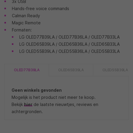
3x USB
Hands-free voice commands
Calman Ready
Magic Remote
Formaten:
LG OLED77B39LA / OLED77B36LA / OLED77B33LA
LG OLED65B39LA / OLED65B36LA / OLED65B33LA
LG OLED55B39LA / OLED55B36LA / OLED55B33LA
OLED77B39LA
OLED65B39LA
OLED55B39LA
Geen winkels gevonden
Mogelijk is het product niet meer te koop.
Bekijk
hier
de laatste nieuwtjes, reviews en
achtergronden.