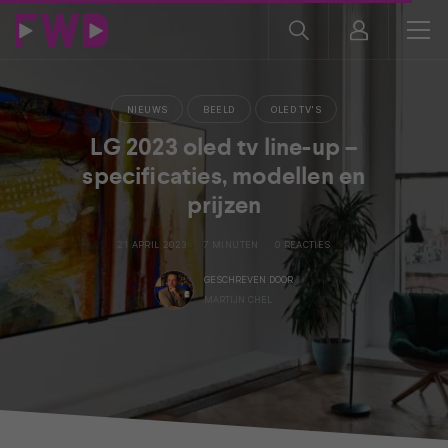
NIEUWS
BEELD
OLED TV'S
LG 2023 oled tv line-up –
specificaties, modellen en
prijzen
21 APRIL 2023
7 MINUTEN
0 REACTIES
GESCHREVEN DOOR
MARTIJN CHEL