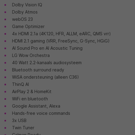
Dolby Vision IQ
Dolby Atmos
webOS 23
Game Optimizer
4x HDMI 2.1a (4K120, HFR, ALLM, eARC, QMS vrr)
HDMI 2.1 gaming (VRR, FreeSync, G-Sync, HGiG)
AI Sound Pro en AI Acoustic Tuning
LG Wow Orchestra
40 Watt 2.2-kanaals audiosysteem
Bluetooth surround ready
WiSA ondersteuning (alleen C36)
ThinQ AI
AirPlay 2 & HomeKit
WiFi en bluetooth
Google Assistant, Alexa
Hands-free voice commands
3x USB
Twin Tuner
Calman Ready