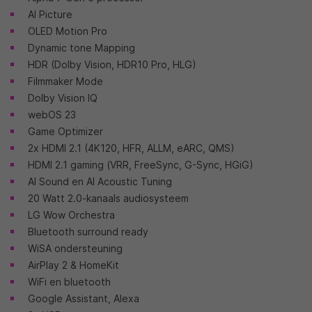
AI Picture
OLED Motion Pro
Dynamic tone Mapping
HDR (Dolby Vision, HDR10 Pro, HLG)
Filmmaker Mode
Dolby Vision IQ
webOS 23
Game Optimizer
2x HDMI 2.1 (4K120, HFR, ALLM, eARC, QMS)
HDMI 2.1 gaming (VRR, FreeSync, G-Sync, HGiG)
AI Sound en AI Acoustic Tuning
20 Watt 2.0-kanaals audiosysteem
LG Wow Orchestra
Bluetooth surround ready
WiSA ondersteuning
AirPlay 2 & HomeKit
WiFi en bluetooth
Google Assistant, Alexa