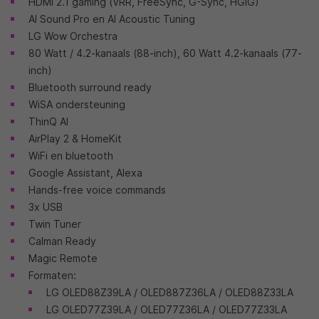
HDMI 2.1 gaming (VRR, FreeSync, G-Sync, HGiG)
AI Sound Pro en AI Acoustic Tuning
LG Wow Orchestra
80 Watt / 4.2-kanaals (88-inch), 60 Watt 4.2-kanaals (77-
inch)
Bluetooth surround ready
WiSA ondersteuning
ThinQ AI
AirPlay 2 & HomeKit
WiFi en bluetooth
Google Assistant, Alexa
Hands-free voice commands
3x USB
Twin Tuner
Calman Ready
Magic Remote
Formaten:
LG OLED88Z39LA / OLED887Z36LA / OLED88Z33LA
LG OLED77Z39LA / OLED77Z36LA / OLED77Z33LA