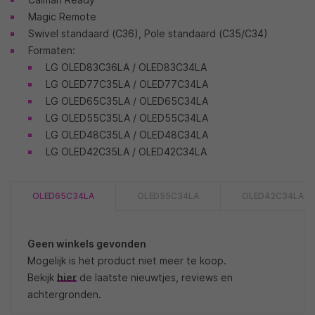
Magic Remote
Swivel standaard (C36), Pole standaard (C35/C34)
Formaten:
LG OLED83C36LA / OLED83C34LA
LG OLED77C35LA / OLED77C34LA
LG OLED65C35LA / OLED65C34LA
LG OLED55C35LA / OLED55C34LA
LG OLED48C35LA / OLED48C34LA
LG OLED42C35LA / OLED42C34LA
OLED65C34LA
OLED55C34LA
OLED42C34LA
Geen winkels gevonden
Mogelijk is het product niet meer te koop.
Bekijk
hier
de laatste nieuwtjes, reviews en
achtergronden.