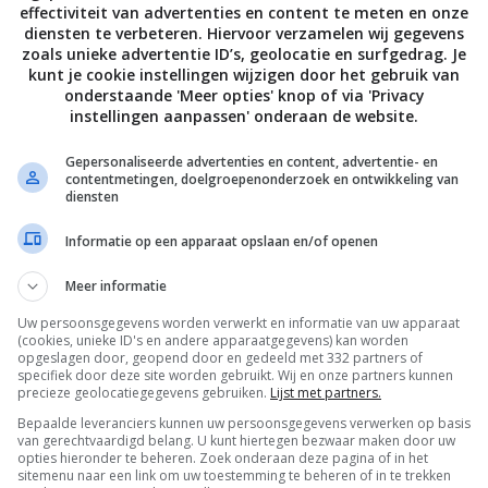
effectiviteit van advertenties en content te meten en onze
diensten te verbeteren. Hiervoor verzamelen wij gegevens
zoals unieke advertentie ID’s, geolocatie en surfgedrag. Je
S
BEELD
OLED TV'S
kunt je cookie instellingen wijzigen door het gebruik van
23 oled tv line-up –
onderstaande 'Meer opties' knop of via 'Privacy
ficaties, modellen en prijzen
instellingen aanpassen' onderaan de website.
L 2023
Gepersonaliseerde advertenties en content, advertentie- en
contentmetingen, doelgroepenonderzoek en ontwikkeling van
diensten
Informatie op een apparaat opslaan en/of openen
Meer informatie
Uw persoonsgegevens worden verwerkt en informatie van uw apparaat
De laatste updates in je mailbox
(cookies, unieke ID's en andere apparaatgegevens) kan worden
opgeslagen door, geopend door en gedeeld met 332 partners of
specifiek door deze site worden gebruikt. Wij en onze partners kunnen
precieze geolocatiegegevens gebruiken.
Lijst met partners.
Bepaalde leveranciers kunnen uw persoonsgegevens verwerken op basis
van gerechtvaardigd belang. U kunt hiertegen bezwaar maken door uw
opties hieronder te beheren. Zoek onderaan deze pagina of in het
Channels
sitemenu naar een link om uw toestemming te beheren of in te trekken