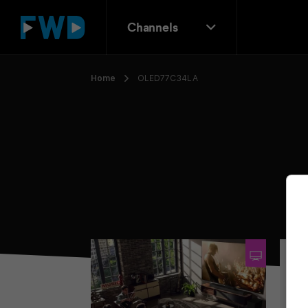
Channels
Home
OLED77C34LA