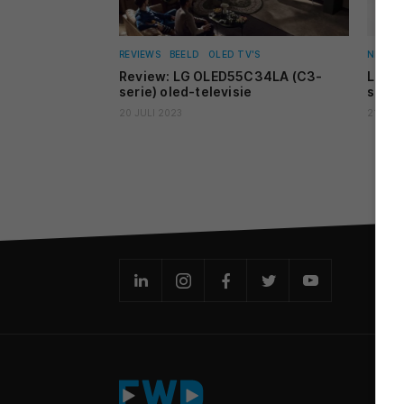
REVIEWS
BEELD
OLED TV'S
NIEUW
Review: LG OLED55C34LA (C3-
LG 20
serie) oled-televisie
speci
20 JULI 2023
21 APRI