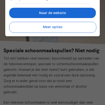
Naar de website
Meer opties
Speciale schoonmaakspullen? Niet nodig
Tot slot hebben veel mensen, bijvoorbeeld op aanraden van
de televisieverkoper, speciale tv-schermschoonmaakspullen
gekocht. Hoewel je die (met mate!) kunt gebruiken, is dat
eigenlijk helemaal niet nodig en vooral een dure oplossing.
Zorg er in ieder geval voor dat je nooit een
schoonmaakmiddel op basis van ammoniak of alcohol
gebruikt.
Een televisie schoonmaken is veel eenvoudiger dan veel