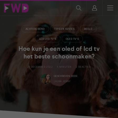
ACHTERGROND
TIPS EN ADVIES
BEELD
LCD LED TV'S
OLED TV'S
Hoe kun je een oled of lcd tv
het beste schoonmaken?
21 DECEMBER 2022
5 MINUTEN
2 REACTIES
GESCHREVEN DOOR
LAURA JENNY