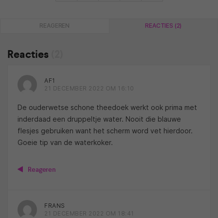
REAGEREN
REACTIES (2)
Reacties
(2)
AF1
21 DECEMBER 2022 OM 16:10
De ouderwetse schone theedoek werkt ook prima met
inderdaad een druppeltje water. Nooit die blauwe
flesjes gebruiken want het scherm word vet hierdoor.
Goeie tip van de waterkoker.
Reageren
FRANS
21 DECEMBER 2022 OM 18:41