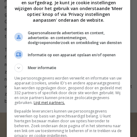
en surfgedrag. Je kunt je cookie instellingen
inzetten. Let op dat je milde zeep gebruikt en die extreem
wijzigen door het gebruik van onderstaande 'Meer
opties' knop of via 'Privacy instellingen
goed verdund (een 100:1-ratio van water en zeep is ideaal).
aanpassen' onderaan de website.
Ga vervolgens nog een keer met een droog doekje
eroverheen en je bent klaar met het schoonmaken van je
Gepersonaliseerde advertenties en content,
televisie.
advertentie- en contentmetingen,
doelgroepenonderzoek en ontwikkeling van diensten
Tenminste, bijna klaar. Vergeet bij het schoonmaken van je
Informatie op een apparaat opslaan en/of openen
flatscreen niet om ook je afstandsbediening schoon te
maken. Dit is vaak een grote bron van bacteriën, omdat die
Meer informatie
zo vaak wordt aangeraakt en vaak op plekken ligt waar er
Uw persoonsgegevens worden verwerkt en informatie van uw
nog wel eens kruimels of andere zaken in vallen. Hierin kun je
apparaat (cookies, unieke ID's en andere apparaatgegevens)
waarschijnlijk wel kiezen voor een schoonmaakdoekje met wat
kan worden opgeslagen door, geopend door en gedeeld met
332 partners of specifiek door deze site worden gebruikt. Wij
zeep, maar zorg niet dat het te nat is en verwijder eerst de
en onze partners kunnen precieze geolocatiegegevens
batterijen uit je afstandsbediening.
gebruiken.
Lijst met partners.
Bepaalde leveranciers kunnen uw persoonsgegevens
verwerken op basis van gerechtvaardigd belang. U kunt
hiertegen bezwaar maken door uw opties hieronder te
beheren. Zoek onderaan deze pagina of in het sitemenu naar
een link om uw toestemming te beheren of in te trekken via de
privacy- en cookie-instellingen.