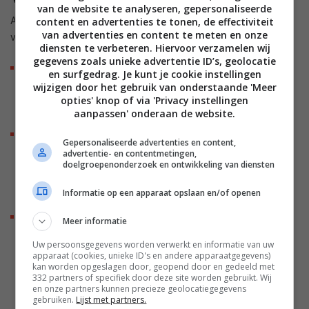
van de website te analyseren, gepersonaliseerde
Als je in de markt bent voor een slimme deurbel, dan zijn er
content en advertenties te tonen, de effectiviteit
van advertenties en content te meten en onze
verder nog een aantal vragen die je jezelf moet stellen.
diensten te verbeteren. Hiervoor verzamelen wij
gegevens zoals unieke advertentie ID’s, geolocatie
Heb ik een abonnement nodig om video’s op te nemen
en surfgedrag. Je kunt je cookie instellingen
en op te slaan?
Als het antwoord ja, is check dan ook
wijzigen door het gebruik van onderstaande 'Meer
opties' knop of via 'Privacy instellingen
meteen hoe het zit met de beschikbaarheid van diensten
aanpassen' onderaan de website.
en wat die maandelijks kosten.
Kan ik de beelden ook lokaal opslaan?
Sommige
Gepersonaliseerde advertenties en content,
deurbellen bieden de optie aan beelden lokaal op te
advertentie- en contentmetingen,
doelgroepenonderzoek en ontwikkeling van diensten
slaan, bijvoorbeeld op een sd-kaart of een aparte hub of
NAS. Dit scheelt maandelijks in de kosten, aangezien je
Informatie op een apparaat opslaan en/of openen
niet voor cloudopslag betaalt.
Hoeveel functies heb ik echt nodig?
Als je toch over
Meer informatie
abonnementen gaat lezen, check dan ook meteen welke
Uw persoonsgegevens worden verwerkt en informatie van uw
functies er achter een betaalmuur zitten. Fabrikanten
apparaat (cookies, unieke ID's en andere apparaatgegevens)
kunnen mooi adverteren met ‘pakketherkenning’, maar
kan worden opgeslagen door, geopend door en gedeeld met
332 partners of specifiek door deze site worden gebruikt. Wij
soms is die alleen beschikbaar wanneer je maandelijks
en onze partners kunnen precieze geolocatiegegevens
extra geld ophoest.
gebruiken.
Lijst met partners.