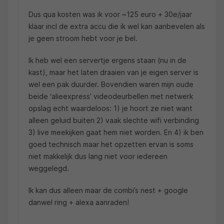
Dus qua kosten was ik voor ~125 euro + 30e/jaar
klaar incl de extra accu die ik wel kan aanbevelen als
je geen stroom hebt voor je bel.
Ik heb wel een servertje ergens staan (nu in de
kast), maar het laten draaien van je eigen server is
wel een pak duurder. Bovendien waren mijn oude
beide ‘alieexpress’ videodeurbellen met netwerk
opslag echt waardeloos: 1) je hoort ze niet want
alleen geluid buiten 2) vaak slechte wifi verbinding
3) live meekijken gaat hem niet worden. En 4) ik ben
goed technisch maar het opzetten ervan is soms
niet makkelijk dus lang niet voor iedereen
weggelegd.
Ik kan dus alleen maar de combi’s nest + google
danwel ring + alexa aanraden!