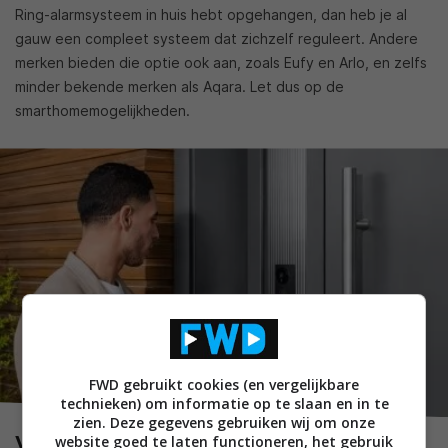
Ring-alarmsysteem in huis hebt opgehangen, dan heb je al
gauw een compleet systeem dat zichzelf reguleert. Andere
merken bieden die optie ook aan, zoals Eufy en Arlo, en zelfs
minder bekende merken als Aqara. Let dus op de
smarthomemogelijkheden.
FWD gebruikt cookies (en vergelijkbare
technieken) om informatie op te slaan en in te
zien. Deze gegevens gebruiken wij om onze
Vragen die je jezelf moet stellen
website goed te laten functioneren, het gebruik