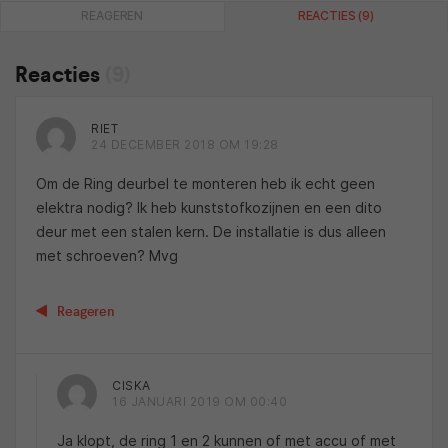
REAGEREN
REACTIES (9)
Reacties
(9)
RIET
24 DECEMBER 2018 OM 19:28
Om de Ring deurbel te monteren heb ik echt geen
elektra nodig? Ik heb kunststofkozijnen en een dito
deur met een stalen kern. De installatie is dus alleen
met schroeven? Mvg
Reageren
CISKA
16 JANUARI 2019 OM 00:40
Ja klopt, de ring 1 en 2 kunnen of met accu of met