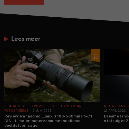
Lees meer
DIGITAL MOVIE
REVIEWS
CREATE
FILMCAMERA'S
NIEUWS
SMAR
FOTOCAMERA'S
10 JUNI 2026
23 APRIL 2026
Review: Panasonic Lumix S 100-500mm F5-7.1
Dreame lanc
OIS – L-mount superzoom met sublieme
stofzuiger 
beeldstabilisatie