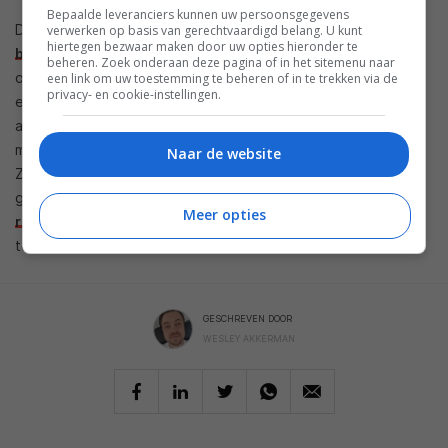
Bepaalde leveranciers kunnen uw persoonsgegevens
Daarnaast is het altijd de vraag of je moet gaan voor een
verwerken op basis van gerechtvaardigd belang. U kunt
hiertegen bezwaar maken door uw opties hieronder te
bedrade of draadloze deurbel
. Daar vertellen we je alles
beheren. Zoek onderaan deze pagina of in het sitemenu naar
over in een eerder gepubliceerd artikel, waarin we de voor-
een link om uw toestemming te beheren of in te trekken via de
privacy- en cookie-instellingen.
en nadelen van beide varianten op een rijtje zetten. En als je
alvast een indruk wil krijgen van hoe je een slimme deurbel
moet installeren, dan staat
dit artikel voor je klaar
.
Naar de website
Zodoende kun je je perfect voorbereiden op wat er komen
gaat en hoe je te werk moet gaan. Lees ook vooral
onze
Meer opties
reviews
en andere
achtergrondartikelen
om op de hoogte
te blijven van al het smarthomenieuws.
GESCHREVEN DOOR
WESLEY AKKERMAN