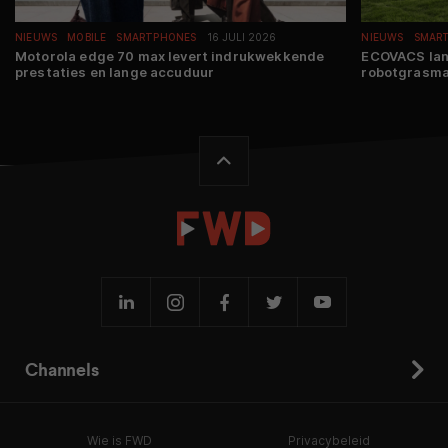
NIEUWS
MOBILE
SMARTPHONES
16 JULI 2026
NIEUWS
SMAR
Motorola edge 70 max levert indrukwekkende
ECOVACS lan
prestaties en lange accuduur
robotgrasma
Channels
Wie is FWD
Privacybeleid