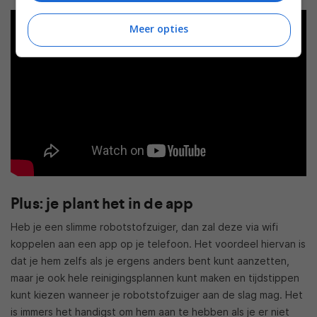
Meer opties
Plus: je plant het in de app
Heb je een slimme robotstofzuiger, dan zal deze via wifi
koppelen aan een app op je telefoon. Het voordeel hiervan is
dat je hem zelfs als je ergens anders bent kunt aanzetten,
maar je ook hele reinigingsplannen kunt maken en tijdstippen
kunt kiezen wanneer je robotstofzuiger aan de slag mag. Het
is immers het handigst om hem aan te hebben als je er niet