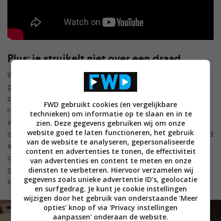
Plus: je struikelt niet over een draad
Waar je met een bedrade stofzuiger te maken hebt met
gedoe omdat je met die draad steeds tegen meubels aanzit,
of een huisgenoot laat struikelen, heb je dat bij een
FWD gebruikt cookies (en vergelijkbare
robotstofzuiger niet. Die werken namelijk altijd zonder snoer,
technieken) om informatie op te slaan en in te
waardoor je niet de kans loopt om te vallen, je meubels ook
zien. Deze gegevens gebruiken wij om onze
website goed te laten functioneren, het gebruik
op hun plek blijven en de draad niet stuk gaat als je er te hard
van de website te analyseren, gepersonaliseerde
aan trekt. Wel moeten dit soort stofzuigers soms worden
content en advertenties te tonen, de effectiviteit
opgeladen en dat gebeurt vaak op hun laadstation. In ieder
van advertenties en content te meten en onze
diensten te verbeteren. Hiervoor verzamelen wij
geval geen draden, dus een kans minder dat iets of iemand
gegevens zoals unieke advertentie ID’s, geolocatie
stuk gaat.
en surfgedrag. Je kunt je cookie instellingen
wijzigen door het gebruik van onderstaande 'Meer
opties' knop of via 'Privacy instellingen
aanpassen' onderaan de website.