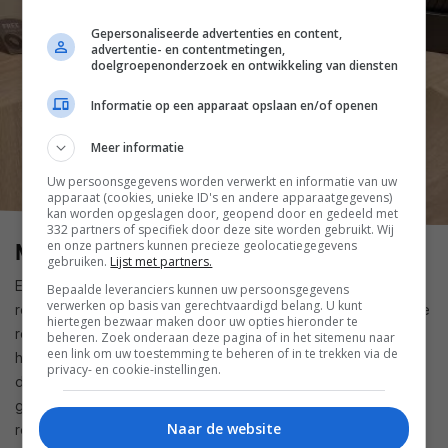
Gepersonaliseerde advertenties en content,
advertentie- en contentmetingen,
doelgroepenonderzoek en ontwikkeling van diensten
Informatie op een apparaat opslaan en/of openen
Meer informatie
Uw persoonsgegevens worden verwerkt en informatie van uw
apparaat (cookies, unieke ID's en andere apparaatgegevens)
kan worden opgeslagen door, geopend door en gedeeld met
332 partners of specifiek door deze site worden gebruikt. Wij
en onze partners kunnen precieze geolocatiegegevens
Min: als je huisdier heeft gepoept
gebruiken.
Lijst met partners.
Er zijn Roomba’s met poepdetectie, maar de meeste
Bepaalde leveranciers kunnen uw persoonsgegevens
verwerken op basis van gerechtvaardigd belang. U kunt
robotstofzuigers hebben die luxe niet. Het kan dus zijn dat je
hiertegen bezwaar maken door uw opties hieronder te
robotstofzuiger juist een grotere troep maakt in zijn weg om
beheren. Zoek onderaan deze pagina of in het sitemenu naar
een link om uw toestemming te beheren of in te trekken via de
het juist schoon te maken. Dat stinkt, dat ziet er niet uit en
privacy- en cookie-instellingen.
dat kost je juist meer tijd dan als je zelf even had
gestofzuigd. Plus, je moet ook de stofzuiger zelf heel goed
Naar de website
reinigen en soms zitten de uitwerpselen werkelijk overal.