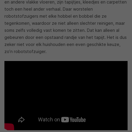
en andere vlakke vloeren, zijn tapijtjes, kleedjes en carpetten
toch een heel ander verhaal. Daar worstelen
robotstofzuigers met elke hobbel en bobbel die ze
tegenkomen, waardoor ze niet alleen slechter reinigen, maar
soms zelfs volledig vast komen te zitten. Dat kan alleen al
gebeuren door een opstaand randje van het tapijt. Het is dus
zeker niet voor elk huishouden een even geschikte keuze,
zo’n robotstofzuiger.