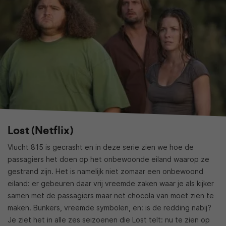
Lost (Netflix)
Vlucht 815 is gecrasht en in deze serie zien we hoe de
passagiers het doen op het onbewoonde eiland waarop ze
gestrand zijn. Het is namelijk niet zomaar een onbewoond
eiland: er gebeuren daar vrij vreemde zaken waar je als kijker
samen met de passagiers maar net chocola van moet zien te
maken. Bunkers, vreemde symbolen, en: is de redding nabij?
Je ziet het in alle zes seizoenen die Lost telt: nu te zien op