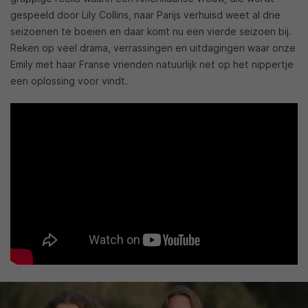
gespeeld door Lily Collins, naar Parijs verhuisd weet al drie
seizoenen te boeien en daar komt nu een vierde seizoen bij.
Reken op veel drama, verrassingen en uitdagingen waar onze
Emily met haar Franse vrienden natuurlijk net op het nippertje
een oplossing voor vindt.