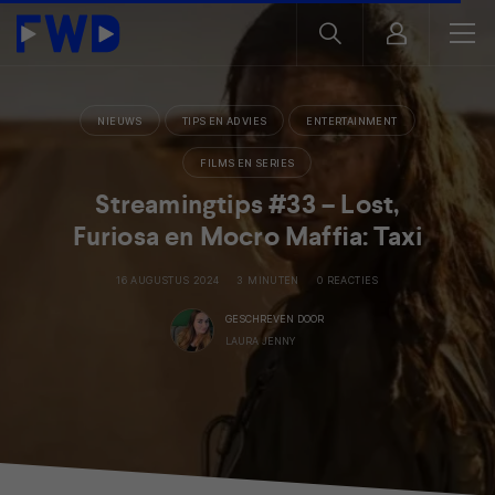
NIEUWS
TIPS EN ADVIES
ENTERTAINMENT
FILMS EN SERIES
Streamingtips #33 – Lost,
Furiosa en Mocro Maffia: Taxi
16 AUGUSTUS 2024
3 MINUTEN
0 REACTIES
GESCHREVEN DOOR
LAURA JENNY