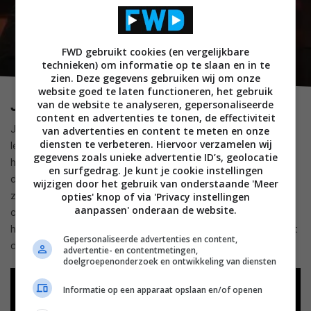
FWD gebruikt cookies (en vergelijkbare
technieken) om informatie op te slaan en in te
zien. Deze gegevens gebruiken wij om onze
website goed te laten functioneren, het gebruik
Jackpot! (Prime Video)
van de website te analyseren, gepersonaliseerde
content en advertenties te tonen, de effectiviteit
John Cena en Awkwafina zijn beide zeer gerespecteerde,
van advertenties en content te meten en onze
diensten te verbeteren. Hiervoor verzamelen wij
leuke acteurs en in Jackpot! zien we hoe ze zich staande
gegevens zoals unieke advertentie ID’s, geolocatie
houden in een wereld waarin er een Grote Loterij is waarin je
en surfgedrag. Je kunt je cookie instellingen
de winnaar moet vermoorden voor de zon onder gaat. Dat
wijzigen door het gebruik van onderstaande 'Meer
zorgt voor hilarische situaties en een grote strijd om geld en
opties' knop of via 'Privacy instellingen
aanpassen' onderaan de website.
ook een beetje een toekomst. Het is wel een film om even je
hersens bij uit te doen en gewoon lekker te genieten van het
Gepersonaliseerde advertenties en content,
domme vermaak. Het is immers worstelaar John Cena.
advertentie- en contentmetingen,
doelgroepenonderzoek en ontwikkeling van diensten
Informatie op een apparaat opslaan en/of openen