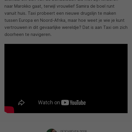
naar Marokko gaat, terwijl vrouwlief Samira de boel runt
vanuit huis. Taxi probeert een nieuwe drugslijn te maken
tussen Europa en Noord-Afrika, maar hoe weet je wie je kunt
vertrouwen in dit gevaarlijke wereldje? Dat is aan Taxi om zich
doorheen te navigeren.
GESCHREVEN DOOR