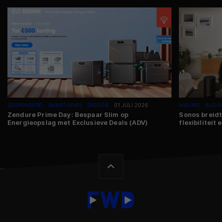
GESPONSORD
SMARTHOME
ENERGIE
01 JULI 2026
NIEUWS
AUDI
Zendure Prime Day: Bespaar Slim op
Sonos breidt
Energieopslag met Exclusieve Deals (ADV)
flexibiliteit 