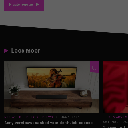
Plaats reactie
Lees meer
NIEUWS
BEELD
LCD LED TV'S
25 MAART 2026
TIPS EN ADVIES
06 FEBRUARI 20
Sony vernieuwt aanbod voor de thuisbioscoop
Streamingtip