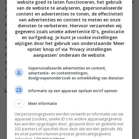
website goed te laten functioneren, het gebruik
natuurgetrouw en het kleurbereik is erg groot. Ook de scherpte
van de website te analyseren, gepersonaliseerde
bij 3D beelden is zeer strak. De beelden komen ook echt als
content en advertenties te tonen, de effectiviteit
Full HD beelden over. De diepe zwartwaarden, wat we van het
van advertenties en content te meten en onze
Panasonic NeoPDP panel gewend zijn, maken het geheel mooi
diensten te verbeteren. Hiervoor verzamelen wij
gegevens zoals unieke advertentie ID’s, geolocatie
af. Ook de kijkhoek voor 3D content is geen probleem. Vanuit
en surfgedrag. Je kunt je cookie instellingen
elke hoek, zelfs schuin, kun je de 3D beelden moeiteloos
wijzigen door het gebruik van onderstaande 'Meer
ervaren en blijft het beeld de kleur echtheid en scherpte
opties' knop of via 'Privacy instellingen
behouden. De diepte van het beeld is overweldigend, niet
aanpassen' onderaan de website.
alleen door de 3D ervaring maar ook door de kwaliteit van het
Gepersonaliseerde advertenties en content,
2D beeld van de VT20. De 3D beeldkwaliteit is nog steeds
advertentie- en contentmetingen,
afhankelijk van de eigenlijke beeldkwaliteit van een TV…”
doelgroepenonderzoek en ontwikkeling van diensten
Lees snel verder voor de complete review
Informatie op een apparaat opslaan en/of openen
Meer informatie
Uw persoonsgegevens worden verwerkt en informatie van uw
PANASONIC TX-
apparaat (cookies, unieke ID's en andere apparaatgegevens)
MEER PRODUCTEN
P50VT20
kan worden opgeslagen door, geopend door en gedeeld met
332 partners of specifiek door deze site worden gebruikt. Wij
en onze partners kunnen precieze geolocatiegegevens
Geen winkels gevonden
gebruiken.
Lijst met partners.