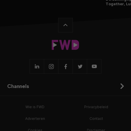
Together, L
Channels
Wie is FWD
Privacybeleid
Adverteren
Contact
Cookies
Disclaimer