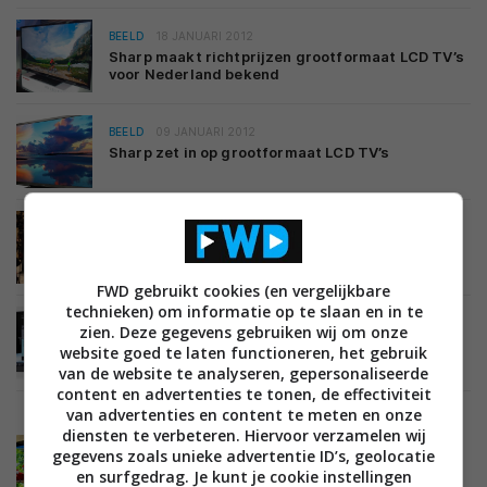
BEELD
18 JANUARI 2012
Sharp maakt richtprijzen grootformaat LCD TV’s
voor Nederland bekend
BEELD
09 JANUARI 2012
Sharp zet in op grootformaat LCD TV’s
BEELD
09 JANUARI 2012
LG onthult 55 inch OLED TV
FWD gebruikt cookies (en vergelijkbare
technieken) om informatie op te slaan en in te
BEELD
09 JANUARI 2012
zien. Deze gegevens gebruiken wij om onze
Lenovo lanceert K91 Smart TV met Android 4.0
website goed te laten functioneren, het gebruik
Ice Cream Sandwich
van de website te analyseren, gepersonaliseerde
content en advertenties te tonen, de effectiviteit
van advertenties en content te meten en onze
diensten te verbeteren. Hiervoor verzamelen wij
BEELD
03 JANUARI 2012
gegevens zoals unieke advertentie ID’s, geolocatie
Meer details en foto’s LG’s 55 inch OLED TV
en surfgedrag. Je kunt je cookie instellingen