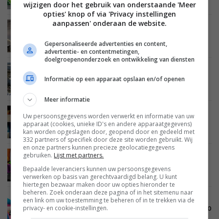
wijzigen door het gebruik van onderstaande 'Meer
opties' knop of via 'Privacy instellingen
aanpassen' onderaan de website.
BEELD
AUDIO
ENTERTAINMENT
17 DECEMBER 2011
CES 2012: Wat kunnen we verwachten?
Gepersonaliseerde advertenties en content,
advertentie- en contentmetingen,
doelgroepenonderzoek en ontwikkeling van diensten
BEELD
24 OKTOBER 2011
Informatie op een apparaat opslaan en/of openen
‘Panasonic sluit plasma en LCD fabrieken’
Meer informatie
BEELD
AUDIO
15 AUGUSTUS 2011
Uw persoonsgegevens worden verwerkt en informatie van uw
De beste home cinema producten van 2011 en
apparaat (cookies, unieke ID's en andere apparaatgegevens)
2012, volgens EISA
kan worden opgeslagen door, geopend door en gedeeld met
332 partners of specifiek door deze site worden gebruikt. Wij
en onze partners kunnen precieze geolocatiegegevens
gebruiken.
Lijst met partners.
BEELD
AUDIO
ENTERTAINMENT
09 AUGUSTUS 2011
Tips: Je nieuwe HDTV instellen en aansluiten
Bepaalde leveranciers kunnen uw persoonsgegevens
verwerken op basis van gerechtvaardigd belang. U kunt
hiertegen bezwaar maken door uw opties hieronder te
beheren. Zoek onderaan deze pagina of in het sitemenu naar
een link om uw toestemming te beheren of in te trekken via de
BEELD
02 AUGUSTUS 2011
privacy- en cookie-instellingen.
Staar zo lang mogelijk en win de Samsung D8000
3D LED TV