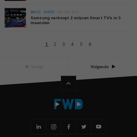
BEELD
AUDIO
28 JUNI 2011
Samsung verkoopt 2 miljoen Smart TV’s in 3
maanden
1
2
3
4
5
6
Vorige
Volgende