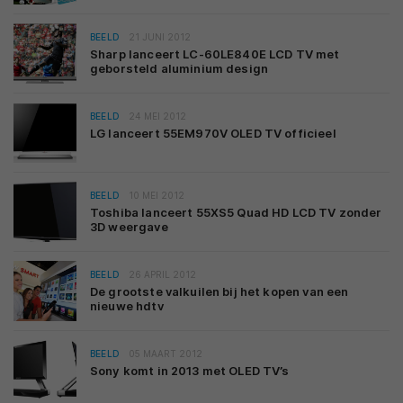
BEELD
21 JUNI 2012
Sharp lanceert LC-60LE840E LCD TV met
geborsteld aluminium design
BEELD
24 MEI 2012
LG lanceert 55EM970V OLED TV officieel
BEELD
10 MEI 2012
Toshiba lanceert 55XS5 Quad HD LCD TV zonder
3D weergave
BEELD
26 APRIL 2012
De grootste valkuilen bij het kopen van een
nieuwe hdtv
BEELD
05 MAART 2012
Sony komt in 2013 met OLED TV’s