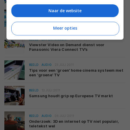
Naar de website
BEELD
27 JULI 2011
Samsung TV’s als beste getest door
Consumentenbond
Meer opties
BEELD
ENTERTAINMENT
27 JULI 2011
Viewster Video on Demand dienst voor
Panasonic Viera Connect TV’s
BEELD
AUDIO
23 JULI 2011
Tips voor een ‘groen’ home cinema systeem met
een ‘groene’ TV
BEELD
13 JULI 2011
Samsung houdt grip op Europese TV markt
BEELD
AUDIO
06 JULI 2011
Onderzoek: 3D en internet op TV niet populair,
teletekst wel