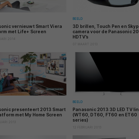
BEELD
onic vernieuwt Smart Viera
3D brillen, Touch Pen en Sky
orm met Life+ Screen
camera voor de Panasonic 2
HDTV’s
UARI 2014
07 MAART 2013
BEELD
onic presenteert 2013 Smart
Panasonic 2013 3D LED TV li
atform met My Home Screen
(WT60, DT60, FT60 en ET60
series)
UARI 2013
12 FEBRUARI 2013