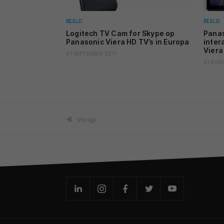
BEELD
BEELD
Logitech TV Cam for Skype op
Panas
Panasonic Viera HD TV’s in Europa
inter
Viera
01 SEPTEMBER 2011
31 AUG
Vorige