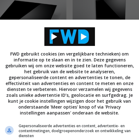
BEELD
ew: Panasonic TX-P50VT50
FWD gebruikt cookies (en vergelijkbare technieken) om
Review: Panasonic TX-P50G
 serie) 3D plasma TV
(GT50 serie) 3D plasma TV
informatie op te slaan en in te zien. Deze gegevens
gebruiken wij om onze website goed te laten functioneren,
2012
05 MEI 2012
het gebruik van de website te analyseren,
gepersonaliseerde content en advertenties te tonen, de
effectiviteit van advertenties en content te meten en onze
diensten te verbeteren. Hiervoor verzamelen wij gegevens
zoals unieke advertentie ID’s, geolocatie en surfgedrag. Je
kunt je cookie instellingen wijzigen door het gebruik van
onderstaande 'Meer opties' knop of via 'Privacy
instellingen aanpassen' onderaan de website.
Gepersonaliseerde advertenties en content, advertentie- en
contentmetingen, doelgroepenonderzoek en ontwikkeling van
BEELD
diensten
ew: Panasonic TX-P55ST50
Panasonic 2012 Smart Viera 