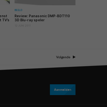
BEELD
enst
Review: Panasonic DMP-BDT110
t TV’s
3D Blu-ray speler
12 JUNI 2011
Volgende
Aanmelden