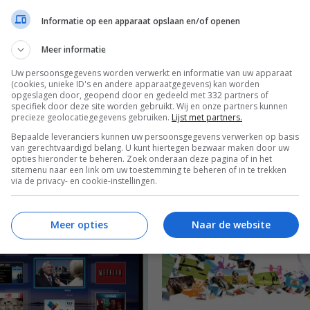
 serie) 3D plasma TV
met interactieve apps
Informatie op een apparaat opslaan en/of openen
L 2012
25 JANUARI 2012
Meer informatie
Uw persoonsgegevens worden verwerkt en informatie van uw apparaat
(cookies, unieke ID's en andere apparaatgegevens) kan worden
opgeslagen door, geopend door en gedeeld met 332 partners of
specifiek door deze site worden gebruikt. Wij en onze partners kunnen
precieze geolocatiegegevens gebruiken.
Lijst met partners.
Bepaalde leveranciers kunnen uw persoonsgegevens verwerken op basis
van gerechtvaardigd belang. U kunt hiertegen bezwaar maken door uw
BEELD
opties hieronder te beheren. Zoek onderaan deze pagina of in het
sitemenu naar een link om uw toestemming te beheren of in te trekken
nic TX-P42UT30 budget 3D
De Panasonic TX-P65VT30 m
via de privacy- en cookie-instellingen.
ma TV
voor een optimale 3D ervarin
zorgen
OBER 2011
21 SEPTEMBER 2011
Meer opties
Naar de website