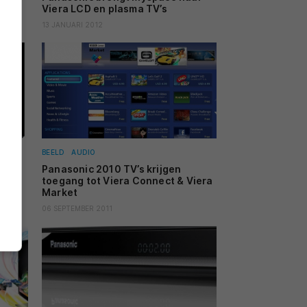
Viera LCD en plasma TV’s
13 JANUARI 2012
BEELD
AUDIO
oet
Panasonic 2010 TV’s krijgen
g
toegang tot Viera Connect & Viera
Market
06 SEPTEMBER 2011