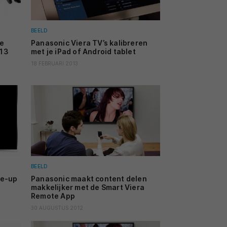
BEELD
pe
Panasonic Viera TV’s kalibreren
013
met je iPad of Android tablet
18 FEBRUARI 2013
BEELD
ne-up
Panasonic maakt content delen
makkelijker met de Smart Viera
Remote App
30 AUGUSTUS 2012