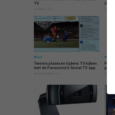
TV
(ST50
10 APRIL 2012
07 APRI
BEELD
BEELD
Tweets plaatsen tijdens TV kijken
Panaso
met de Panasonic’s Social TV app
plas
06 NOVEMBER 2011
07 OKT