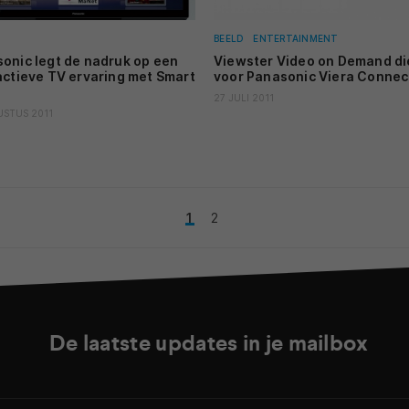
BEELD
ENTERTAINMENT
onic legt de nadruk op een
Viewster Video on Demand di
actieve TV ervaring met Smart
voor Panasonic Viera Connec
27 JULI 2011
USTUS 2011
1
2
De laatste updates in je mailbox