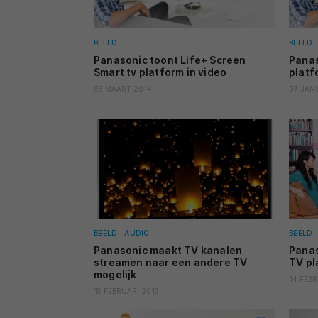
BEELD
BEELD
Panasonic toont Life+ Screen
Panas
Smart tv platform in video
platf
03 MAART 2014
07 JAN
BEELD
AUDIO
BEELD
Panasonic maakt TV kanalen
Panas
streamen naar een andere TV
TV pl
mogelijk
14 FEBR
15 FEBRUARI 2013