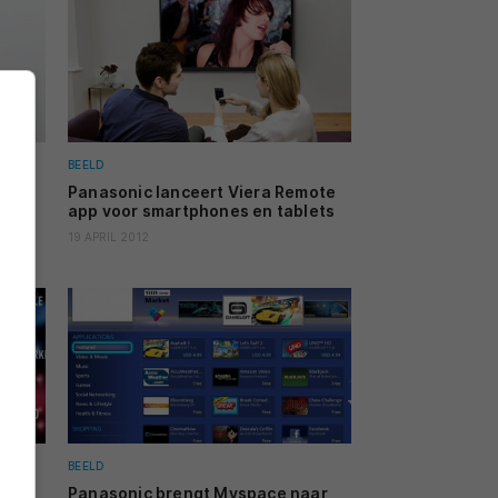
BEELD
T50
Panasonic lanceert Viera Remote
app voor smartphones en tablets
19 APRIL 2012
BEELD
TV’s
Panasonic brengt Myspace naar