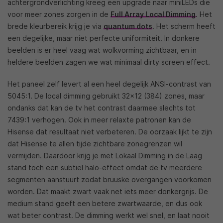
achtergrondverlichting kreeg een upgrade naar miniLEDs die
voor meer zones zorgen in de
Full Array Local Dimming
. Het
brede kleurbereik krijg je via
quantum dots
. Het scherm heeft
een degelijke, maar niet perfecte uniformiteit. In donkere
beelden is er heel vaag wat wolkvorming zichtbaar, en in
heldere beelden zagen we wat minimaal dirty screen effect.
Het paneel zelf levert al een heel degelijk ANSI-contrast van
5045:1. De local dimming gebruikt 32×12 (384) zones, maar
ondanks dat kan de tv het contrast daarmee slechts tot
7439:1 verhogen. Ook in meer relaxte patronen kan de
Hisense dat resultaat niet verbeteren. De oorzaak lijkt te zijn
dat Hisense te allen tijde zichtbare zonegrenzen wil
vermijden. Daardoor krijg je met Lokaal Dimming in de Laag
stand toch een subtiel halo-effect omdat de tv meerdere
segmenten aanstuurt zodat bruuske overgangen voorkomen
worden. Dat maakt zwart vaak net iets meer donkergrijs. De
medium stand geeft een betere zwartwaarde, en dus ook
wat beter contrast. De dimming werkt wel snel, en laat nooit