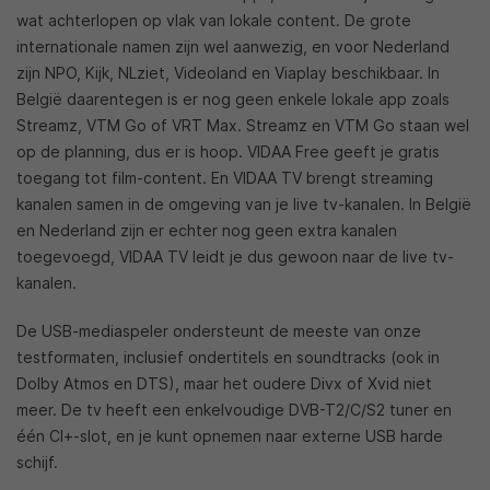
wat achterlopen op vlak van lokale content. De grote
internationale namen zijn wel aanwezig, en voor Nederland
zijn NPO, Kijk, NLziet, Videoland en Viaplay beschikbaar. In
België daarentegen is er nog geen enkele lokale app zoals
Streamz, VTM Go of VRT Max. Streamz en VTM Go staan wel
op de planning, dus er is hoop. VIDAA Free geeft je gratis
toegang tot film-content. En VIDAA TV brengt streaming
kanalen samen in de omgeving van je live tv-kanalen. In België
en Nederland zijn er echter nog geen extra kanalen
toegevoegd, VIDAA TV leidt je dus gewoon naar de live tv-
kanalen.
De USB-mediaspeler ondersteunt de meeste van onze
testformaten, inclusief ondertitels en soundtracks (ook in
Dolby Atmos en DTS), maar het oudere Divx of Xvid niet
meer. De tv heeft een enkelvoudige DVB-T2/C/S2 tuner en
één CI+-slot, en je kunt opnemen naar externe USB harde
schijf.