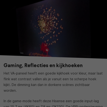
Gaming, Reflecties en kijkhoeken
Het VA-paneel heeft een goede kijkhoek voor kleur, maar laat
flink wat contrast vallen als je vanuit een te scherpe hoek
kijkt. De dimming kan dan in donkere scènes zichtbaar
worden.
In de game-mode heeft deze Hisense een goede input-lag
van 15,7 ms (4K60) en 7,8 ms (2K120). De VRR-ondersteuning