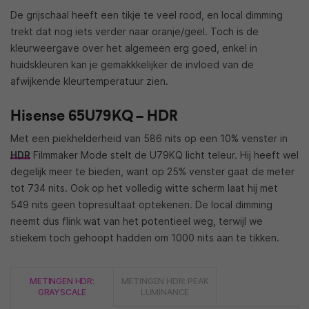
De grijschaal heeft een tikje te veel rood, en local dimming
trekt dat nog iets verder naar oranje/geel. Toch is de
kleurweergave over het algemeen erg goed, enkel in
huidskleuren kan je gemakkkelijker de invloed van de
afwijkende kleurtemperatuur zien.
Hisense 65U79KQ – HDR
Met een piekhelderheid van 586 nits op een 10% venster in
HDR
Filmmaker Mode stelt de U79KQ licht teleur. Hij heeft wel
degelijk meer te bieden, want op 25% venster gaat de meter
tot 734 nits. Ook op het volledig witte scherm laat hij met
549 nits geen topresultaat optekenen. De local dimming
neemt dus flink wat van het potentieel weg, terwijl we
stiekem toch gehoopt hadden om 1000 nits aan te tikken.
METINGEN HDR:
METINGEN HDR: PEAK
GRAYSCALE
LUMINANCE