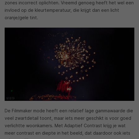
zones incorrect oplichten. Vreemd genoeg heeft het wel een
invloed op de kleurtemperatuur, die krijgt dan een licht
oranje/gele tint.
De Filmmaker mode heeft een relatief lage gammawaarde die
veel zwartdetail toont, maar iets meer geschikt is voor goed
verlichtte woonkamers. Met Adaptief Contrast krijg je wat
meer contrast en diepte in het beeld, dat daardoor ook iets