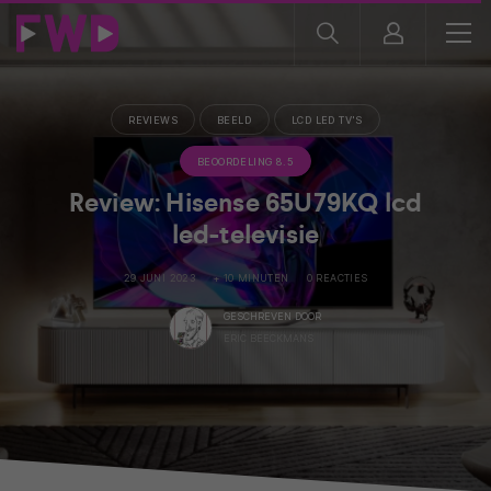
REVIEWS
BEELD
LCD LED TV'S
BEOORDELING 8.5
Review: Hisense 65U79KQ lcd
led-televisie
29 JUNI 2023
+ 10 MINUTEN
0 REACTIES
GESCHREVEN DOOR
ERIC BEECKMANS