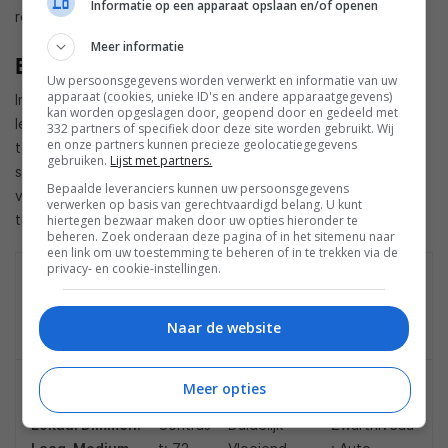
Informatie op een apparaat opslaan en/of openen
resultaat is echt wel ‘standaard’ de betere keuze.
Meer informatie
Belangrijkste instellingen
Uw persoonsgegevens worden verwerkt en informatie van uw
apparaat (cookies, unieke ID's en andere apparaatgegevens)
In ons artikel over het
professioneel kalibreren van een tv
kan worden opgeslagen door, geopend door en gedeeld met
lees je alles over de mogelijkheden om met een professional
332 partners of specifiek door deze site worden gebruikt. Wij
en onze partners kunnen precieze geolocatiegegevens
tot de beste beeldinstellingen te komen. Wil je zelf aan de
gebruiken.
Lijst met partners.
slag gaan, neem dan onze
tips en advies sectie
door. Hier
Bepaalde leveranciers kunnen uw persoonsgegevens
vind je een uitleg over de belangrijkste beeldinstellingen en
verwerken op basis van gerechtvaardigd belang. U kunt
tips voor het instellen van je tv.
hiertegen bezwaar maken door uw opties hieronder te
beheren. Zoek onderaan deze pagina of in het sitemenu naar
een link om uw toestemming te beheren of in te trekken via de
privacy- en cookie-instellingen.
Beeldmodusins
Beeldm
Beeldmodusi
Geavanceer
tellingen /
odusins
nstellingen
de
Achtergrondve
tellinge
instellingen
Naar de website
rlichting
n
Achtergrondve
Helderh
Ultra Smooth
Kleurengam
Meer opties
rlichting: 55
eid: 50
Motion:
ma: auto
Lokaal Dimmen:
Contras
Duidelijk-
Zwartniveau