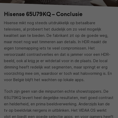
Hisense 65U79KQ – Conclusie
Hisense mikt nog steeds uitdrukkelijk op betaalbare
televisies, al probeert het duidelijk om zo veel mogelijk
kwaliteit aan te bieden. De fabrikant zit op de goede weg,
maar moet nog wat timmeren aan details. In HDR maakt de
eigen tonemapping iets te veel compromissen. Het
veroorzaakt contrastverlies en dat is jammer voor een HDR-
beeld, ook al krijg je er witdetail voor in de plaats. De local
dimming heeft redelijk wat segmenten, maar springt er erg
voorzichtig mee om, waardoor er toch wat halovorming is. En
voor België blijft het wachten op lokale apps.
Toch zijn geen van die minpunten echte showstoppers. De
65U79KQ levert heel degelijke resultaten, met goed contrast
en helderheid, en prima beeldverwerking. Anderzijds kan de
tv op beeldvlak nergens in uitblinken. Het VIDAA OS werkt
vlot en biedt een goede selectie apps, en voor gamers heeft