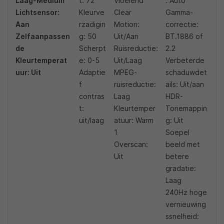
Laag-Medium
t: 72
Vloeiend
: Auto
Lichtsensor:
Kleurve
Clear
Gamma-
Aan
rzadigin
Motion:
correctie:
Zelfaanpassen
g: 50
Uit/Aan
BT.1886 of
de
Scherpt
Ruisreductie:
2.2
Kleurtemperat
e: 0-5
Uit/Laag
Verbeterde
uur: Uit
Adaptie
MPEG-
schaduwdet
f
ruisreductie:
ails: Uit/aan
contras
Laag
HDR-
t:
Kleurtemper
Tonemappin
uit/laag
atuur: Warm
g: Uit
1
Soepel
Overscan:
beeld met
Uit
betere
gradatie:
Laag
240Hz hoge
vernieuwing
ssnelheid: