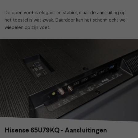
De open voet is elegant en stabiel, maar de aansluiting op
het toestel is wat zwak. Daardoor kan het scherm echt wel
wiebelen op zijn voet.
Hisense 65U79KQ - Aansluitingen