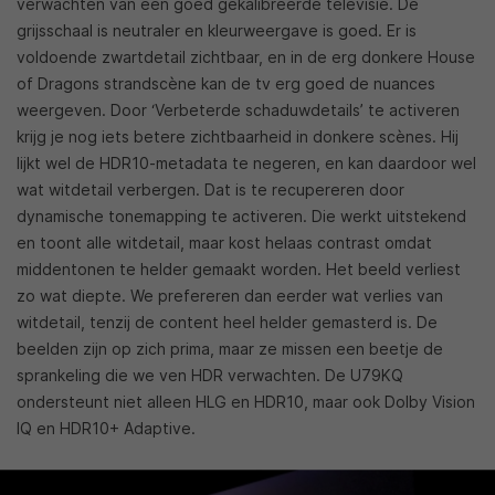
verwachten van een goed gekalibreerde televisie. De
grijsschaal is neutraler en kleurweergave is goed. Er is
voldoende zwartdetail zichtbaar, en in de erg donkere House
of Dragons strandscène kan de tv erg goed de nuances
weergeven. Door ‘Verbeterde schaduwdetails’ te activeren
krijg je nog iets betere zichtbaarheid in donkere scènes. Hij
lijkt wel de HDR10-metadata te negeren, en kan daardoor wel
wat witdetail verbergen. Dat is te recupereren door
dynamische tonemapping te activeren. Die werkt uitstekend
en toont alle witdetail, maar kost helaas contrast omdat
middentonen te helder gemaakt worden. Het beeld verliest
zo wat diepte. We prefereren dan eerder wat verlies van
witdetail, tenzij de content heel helder gemasterd is. De
beelden zijn op zich prima, maar ze missen een beetje de
sprankeling die we ven HDR verwachten. De U79KQ
ondersteunt niet alleen HLG en HDR10, maar ook Dolby Vision
IQ en HDR10+ Adaptive.