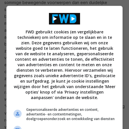
sommige bewegende voorwerpen dan een duidelijke
sleepspoor. Je krijgt in de plaats wel verbeterde
bewegingsscherpte, dus je moet afwegen of je het de
moeite waard vindt. Als alternatief kan je Clear Motion
activeren, en zo een Black Frame Insertion (wat is
BFI
)
FWD gebruikt cookies (en vergelijkbare
activeren die werkt aan 120Hz. Daarmee win je ook
technieken) om informatie op te slaan en in te
zien. Deze gegevens gebruiken wij om onze
bewegingsscherpte, terwijl er zo goed als geen flikkering
website goed te laten functioneren, het gebruik
zichtbaar is, in tegenstelling tot 60Hz BFI-technieken. Onze
van de website te analyseren, gepersonaliseerde
voorkeur ging hier toch uit naar Clear Motion, mocht je de
content en advertenties te tonen, de effectiviteit
van advertenties en content te meten en onze
extra bewegingsscherpte wensen. Hou er wel rekening mee
diensten te verbeteren. Hiervoor verzamelen wij
dat die donkere scènes overmatig verheldert. Overigens,
gegevens zoals unieke advertentie ID’s, geolocatie
zonder deze twee technieken is het resultaat ook al goed,
en surfgedrag. Je kunt je cookie instellingen
maar verlies je een beetje detail en is er een vage zachte
wijzigen door het gebruik van onderstaande 'Meer
opties' knop of via 'Privacy instellingen
rand rond bewegende voorwerpen. De motion interpolation
aanpassen' onderaan de website.
werkt goed zonder overmatige beeldartefacten, maar in
‘Vloeiend” kan het hier en daar nog steeds even een hapering
Gepersonaliseerde advertenties en content,
veroorzaken, tenzij je in 240Hz mode werkt, dan is het
advertentie- en contentmetingen,
doelgroepenonderzoek en ontwikkeling van diensten
resultaat uitstekend. De ‘Film’ preset liet in de intro-scène
van RED nog steeds te veel judder achter, voor een beter