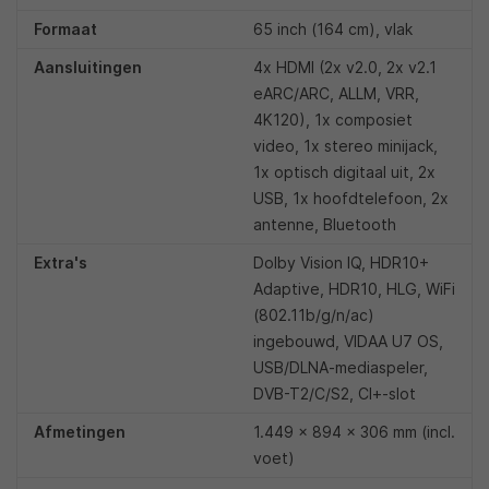
Formaat
65 inch (164 cm), vlak
Aansluitingen
4x HDMI (2x v2.0, 2x v2.1
eARC/ARC, ALLM, VRR,
4K120), 1x composiet
video, 1x stereo minijack,
1x optisch digitaal uit, 2x
USB, 1x hoofdtelefoon, 2x
antenne, Bluetooth
Extra's
Dolby Vision IQ, HDR10+
Adaptive, HDR10, HLG, WiFi
(802.11b/g/n/ac)
ingebouwd, VIDAA U7 OS,
USB/DLNA-mediaspeler,
DVB-T2/C/S2, CI+-slot
Afmetingen
1.449 x 894 x 306 mm (incl.
voet)