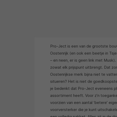
Pro-Ject is een van de grootste bouw
Oostenrijk (en ook een beetje in Tsje
– en neen, er is geen link met Musk).
zowat elk prijspunt uitbrengt. Dat zo
Oostenrijkse merk bijna niet te vatt
situeren? Het is niet de goedkoopste
je bedenkt dat Pro-Ject eveneens pl
assortiment heeft. Voor z’n toeganke
voorzien van een aantal ‘betere’ e
voorversterker die je kunt uitschake
een volledig pakket. Alles zit in de 