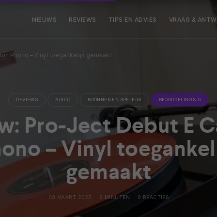
NIEUWS
REVIEWS
TIPS EN ADVIES
VRAAG & ANT
on Phono – Vinyl toegankelijk gemaakt
REVIEWS
AUDIO
BRONNEN EN SPELERS
BEOORDELING 8.0
w: Pro-Ject Debut E 
ono – Vinyl toegankel
gemaakt
08 MAART 2025
9 MINUTEN
0 REACTIES