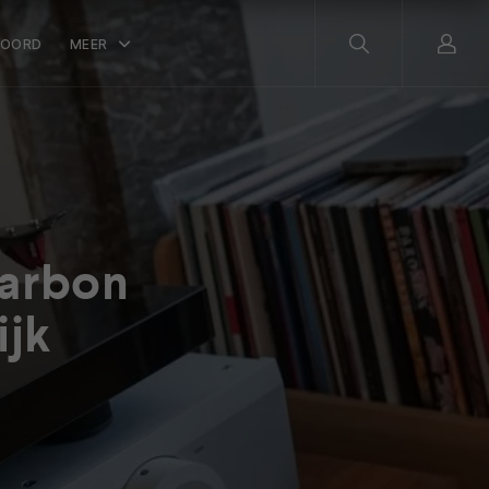
WOORD
MEER
Carbon
ijk