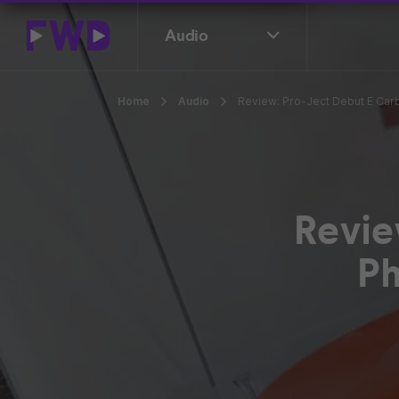
Audio
Home
Audio
Review: Pro-Ject Debut E Carb
Revie
Ph