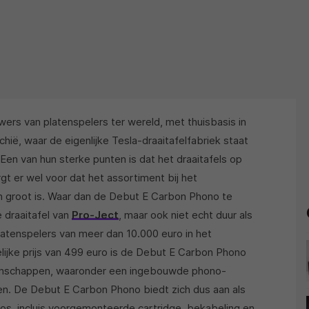
ers van platenspelers ter wereld, met thuisbasis in
chië, waar de eigenlijke Tesla-draaitafelfabriek staat
 Een van hun sterke punten is dat het draaitafels op
rgt er wel voor dat het assortiment bij het
en groot is. Waar dan de Debut E Carbon Phono te
 draaitafel van
Pro-Ject
, maar ook niet echt duur als
atenspelers van meer dan 10.000 euro in het
lijke prijs van 499 euro is de Debut E Carbon Phono
igenschappen, waaronder een ingebouwde phono-
len. De Debut E Carbon Phono biedt zich dus aan als
doos, incluis voorgemonteerde cartridge, bekabeling en