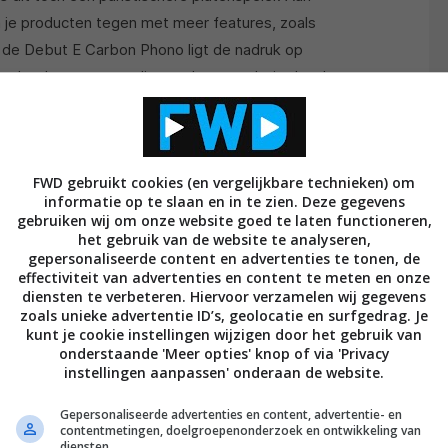
 je producten tegen met meer features, zoals
j de Debut E Carbon Phono ligt de nadruk op
eler dat wat upgrading toelaat, mocht je daar later
FWD gebruikt cookies (en vergelijkbare technieken) om
Platenspeler met riemaandrijving
informatie op te slaan en in te zien. Deze gegevens
gebruiken wij om onze website goed te laten functioneren,
Ortofon 2M Red
het gebruik van de website te analyseren,
gepersonaliseerde content en advertenties te tonen, de
Pro-Ject 8,6 inch carbon-toonarm
effectiviteit van advertenties en content te meten en onze
diensten te verbeteren. Hiervoor verzamelen wij gegevens
schakelbare phono-versterker
zoals unieke advertentie ID’s, geolocatie en surfgedrag. Je
kunt je cookie instellingen wijzigen door het gebruik van
32 × 41,5 × 11,8 cm
onderstaande 'Meer opties' knop of via 'Privacy
instellingen aanpassen' onderaan de website.
5,5 kg
Gepersonaliseerde advertenties en content, advertentie- en
contentmetingen, doelgroepenonderzoek en ontwikkeling van
diensten