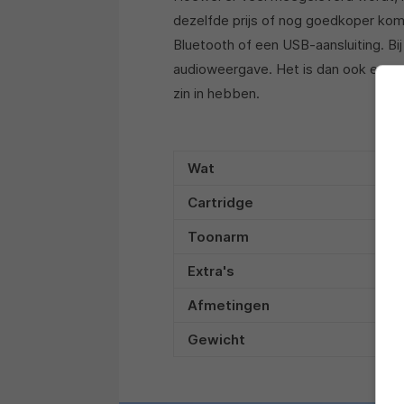
dezelfde prijs of nog goedkoper kom
Bluetooth of een USB-aansluiting. Bi
audioweergave. Het is dan ook een sp
zin in hebben.
Wat
Cartridge
Toonarm
Extra's
Afmetingen
Gewicht